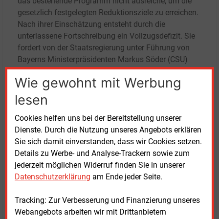
das bestehende Programm nicht ausreiche, um die
gesetzlich festgelegten Reduktionsziele zu erreichen.
Nach ihrer Einschätzung entsteht durch die
unterlassene Fortschreibung ein Vollzugsdefizit. Sie
fordert von der Staatsregierung unter Führung von
Bayerns Ministerpräsidenten Markus Söder (CSU)
eine Anpassung der bestehenden Strategien.
Wie gewohnt mit Werbung
Die Klage gegen Bayern reiht sich in eine Serie von
lesen
Klagen ein. Bereits im vergangenen Jahr hatte die
Cookies helfen uns bei der Bereitstellung unserer
DUH Verfahren gegen andere Bundesländer
Dienste. Durch die Nutzung unseres Angebots erklären
angestoßen, darunter Baden-Württemberg und Berlin
Sie sich damit einverstanden, dass wir Cookies setzen.
(wir berichteten). Ziel dieser Klagen ist es, die
Details zu Werbe- und Analyse-Trackern sowie zum
Einhaltung landesrechtlicher Klimavorgaben
jederzeit möglichen Widerruf finden Sie in unserer
gerichtlich überprüfen zu lassen.
Datenschutzerklärung
am Ende jeder Seite.
Zugleich kritisiert die DUH politische Maßnahmen
Tracking: Zur Verbesserung und Finanzierung unseres
auf Bundesebene, die aus ihrer Sicht den
Webangebots arbeiten wir mit Drittanbietern
Emissionsminderungszielen entgegenstehen. Die