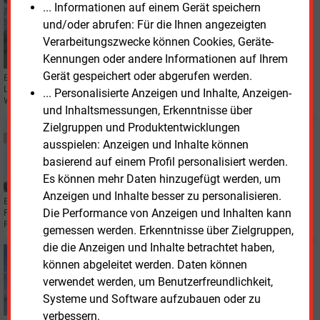
... Informationen auf einem Gerät speichern
Dienstag, 21.04.2026, 12:04
KLIMASCHUTZ
und/oder abrufen: Für die Ihnen angezeigten
Klimadialog rückt Energiekrise in den Fokus
Verarbeitungszwecke können Cookies, Geräte-
Kennungen oder andere Informationen auf Ihrem
Gerät gespeichert oder abgerufen werden.
Beim Petersberger Klimadialog in Berlin beraten Minister aus über 30
Ländern über Klimapolitik, Energiekrise und die Vorbereitung der
... Personalisierte Anzeigen und Inhalte, Anzeigen-
Weltklimakonferenz COP31.
und Inhaltsmessungen, Erkenntnisse über
Zielgruppen und Produktentwicklungen
Dienstag, 21.04.2026, 11:32
ausspielen: Anzeigen und Inhalte können
KLIMASCHUTZ
Nachhaltigkeitsgipfel startet in Berlin
basierend auf einem Profil personalisiert werden.
Es können mehr Daten hinzugefügt werden, um
Anzeigen und Inhalte besser zu personalisieren.
Beim Sustainable Economy Summit 2026 in Berlin beraten Unternehmen,
Die Performance von Anzeigen und Inhalten kann
Politik und Wissenschaft über nachhaltige Wirtschaft, Klimaschutz und die
Rolle der Energiewende.
gemessen werden. Erkenntnisse über Zielgruppen,
die die Anzeigen und Inhalte betrachtet haben,
Mittwoch, 15.04.2026, 18:36
können abgeleitet werden. Daten können
GAS
verwendet werden, um Benutzerfreundlichkeit,
Alle fossilen Gasvorhaben bundesweit auf einen Blick
Systeme und Software aufzubauen oder zu
verbessern.