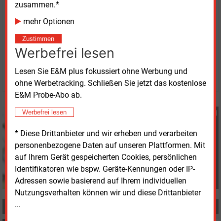
zusammen.*
Organisation sieht darin ein widersprüchliches Signal
zur Umsetzung der Klimapolitik.
mehr Optionen
Zustimmen
Montag, 20.04.2026, 11:57 Uhr
Werbefrei lesen
Heidi Roider
Lesen Sie E&M plus fokussiert ohne Werbung und
© 2026 Energie & Management GmbH
ohne Werbetracking. Schließen Sie jetzt das kostenlose
E&M Probe-Abo ab.
Werbefrei lesen
Heidi Roider
+49 (0) 8152 9311 28
* Diese Drittanbieter und wir erheben und verarbeiten
h.roider@energie-und-
personenbezogene Daten auf unseren Plattformen. Mit
management.de
auf Ihrem Gerät gespeicherten Cookies, persönlichen
Identifikatoren wie bspw. Geräte-Kennungen oder IP-
Adressen sowie basierend auf Ihrem individuellen
Nutzungsverhalten können wir und diese Drittanbieter
...
MEHR ZUM THEMA