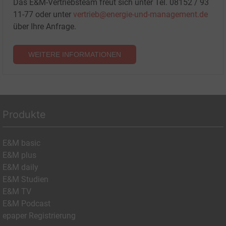
Das E&M-Vertriebsteam freut sich unter Tel. 08152 / 93
11-77 oder unter
vertrieb@energie-und-management.de
über Ihre Anfrage.
WEITERE INFORMATIONEN
Produkte
E&M basic
E&M plus
E&M daily
E&M Studien
E&M TV
E&M Podcast
epaper Registrierung