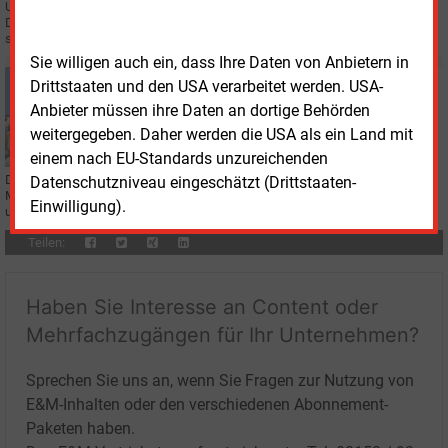
Umweltorganisationen machen mit einer neuen, interaktiven
Deutschlandkarte, die das Ausmaß der Vorhaben mit fossilem Gas zeigen
soll, mobil. Zielscheibe ist die Wirtschaftsministerin.
Sie willigen auch ein, dass Ihre Daten von Anbietern in
Mittwoch, 25.03.2026, 13:10
Drittstaaten und den USA verarbeitet werden. USA-
KLIMASCHUTZ
Anbieter müssen ihre Daten an dortige Behörden
Kabinettsprogramm soll Emissionslücke schließen
weitergegeben. Daher werden die USA als ein Land mit
einem nach EU-Standards unzureichenden
Die Bundesregierung hat in Berlin ein Klimaschutzprogramm mit 67
Datenschutzniveau eingeschätzt (Drittstaaten-
Maßnahmen beschlossen, um die Emissionslücke bis 2030 zu schließen
Einwilligung).
und fossile Importe zu senken.
Teilen:
Haben Sie Interesse an Content oder
Mehrfachzugängen für Ihr Unternehmen?
Sprechen Sie uns an, wenn Sie Fragen zur Nutzung von
E&M-Inhalten oder den verschiedenen Abonnement-
Paketen haben.