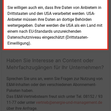
Sie willigen auch ein, dass Ihre Daten von Anbietern in
Drittstaaten und den USA verarbeitet werden. USA-
Anbieter müssen ihre Daten an dortige Behörden
weitergegeben. Daher werden die USA als ein Land mit
einem nach EU-Standards unzureichenden
LOGIN
Datenschutzniveau eingeschätzt (Drittstaaten-
Einwilligung).
Haben Sie Interesse an Content oder
Mehrfachzugängen für Ihr Unternehmen?
Sprechen Sie uns an, wenn Sie Fragen zur Nutzung von
E&M-Inhalten oder den verschiedenen Abonnement-
Paketen haben.
Das E&M-Vertriebsteam freut sich unter Tel. 08152 / 93
11-77 oder unter
vertrieb@energie-und-management.de
über Ihre Anfrage.