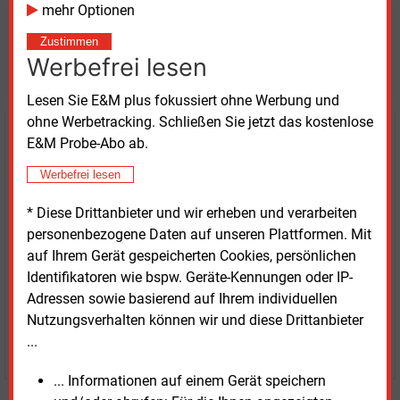
mehr Optionen
Möchten Sie diese und
Zustimmen
weitere Nachrichten lesen?
Werbefrei lesen
Lesen Sie E&M plus fokussiert ohne Werbung und
ohne Werbetracking. Schließen Sie jetzt das kostenlose
Kaufen Sie den Artikel
E&M Probe-Abo ab.
Werbefrei lesen
erhalten Sie sofort diesen redaktionellen Beitrag für
nur €
8.93
* Diese Drittanbieter und wir erheben und verarbeiten
personenbezogene Daten auf unseren Plattformen. Mit
auf Ihrem Gerät gespeicherten Cookies, persönlichen
Identifikatoren wie bspw. Geräte-Kennungen oder IP-
Adressen sowie basierend auf Ihrem individuellen
Nutzungsverhalten können wir und diese Drittanbieter
...
JETZT ARTIKEL KAUFEN
... Informationen auf einem Gerät speichern