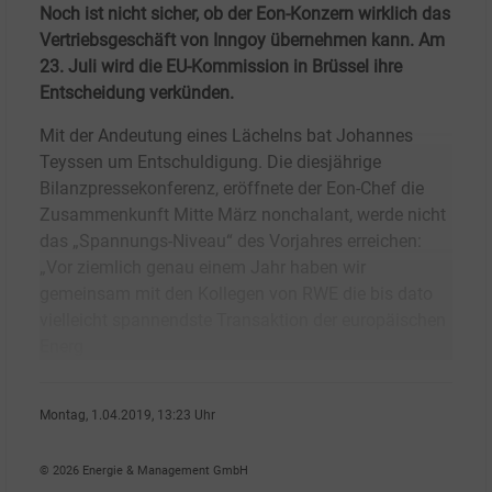
Noch ist nicht sicher, ob der Eon-Konzern wirklich das
Vertriebsgeschäft von Inngoy übernehmen kann. Am
23. Juli wird die EU-Kommission in Brüssel ihre
Entscheidung verkünden.
Mit der Andeutung eines Lächelns bat Johannes
Teyssen um Entschuldigung. Die diesjährige
Bilanzpressekonferenz, eröffnete der Eon-Chef die
Zusammenkunft Mitte März nonchalant, werde nicht
das „Spannungs-Niveau“ des Vorjahres erreichen:
„Vor ziemlich genau einem Jahr haben wir
gemeinsam mit den Kollegen von RWE die bis dato
vielleicht spannendste Transaktion der europäischen
Energ
Montag, 1.04.2019, 13:23 Uhr
Ralf K�pke
© 2026 Energie & Management GmbH