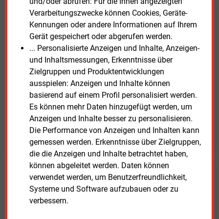
und/oder abrufen: Für die Ihnen angezeigten
Verarbeitungszwecke können Cookies, Geräte-
E&M
Testen Sie
kostenlos und
Kennungen oder andere Informationen auf Ihrem
unverbindlich
Gerät gespeichert oder abgerufen werden.
... Personalisierte Anzeigen und Inhalte, Anzeigen-
Zwei Wochen kostenfreier Zugang
und Inhaltsmessungen, Erkenntnisse über
Zugang auf stündlich aktualisierte Nachrichten mit
Zielgruppen und Produktentwicklungen
Prognose- und Marktdaten
ausspielen: Anzeigen und Inhalte können
+ einmal täglich E&M daily
basierend auf einem Profil personalisiert werden.
+ zwei Ausgaben der Zeitung E&M
Es können mehr Daten hinzugefügt werden, um
ohne automatische Verlängerung
Anzeigen und Inhalte besser zu personalisieren.
Die Performance von Anzeigen und Inhalten kann
JETZT KOSTENLOS TESTEN
gemessen werden. Erkenntnisse über Zielgruppen,
die die Anzeigen und Inhalte betrachtet haben,
können abgeleitet werden. Daten können
verwendet werden, um Benutzerfreundlichkeit,
Login für Kunden
Systeme und Software aufzubauen oder zu
verbessern.