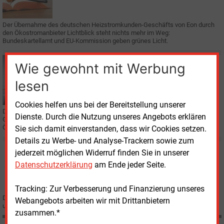
Der Übernahme des deutschen Heizstromkunden-Geschäfts von Eon durch
den Ökostromanbieter Lichtblick steht nichts mehr im Weg:
Bundeskartellamt und EU-Kommission geben grünes Licht.
Dienstag, 30.07.2019, 11:38
Wie gewohnt mit Werbung
E&M
VERTRIEB
lesen
Eprimo nun mit einer Million Ökostromkunden
Cookies helfen uns bei der Bereitstellung unserer
Das Innogy-Tochterunternehmen ist damit der bundesweit größte
Dienste. Durch die Nutzung unseres Angebots erklären
Grünstromanbieter - seit Anfang 2018 werden alle Neukunden nur noch mit
Ökostrom beliefert.
Sie sich damit einverstanden, dass wir Cookies setzen.
Details zu Werbe- und Analyse-Trackern sowie zum
Montag, 13.05.2019, 10:30
jederzeit möglichen Widerruf finden Sie in unserer
E&M
FUSION
Datenschutzerklärung
am Ende jeder Seite.
EU gibt Innogy-Entscheidung am 23. August bekannt
Tracking: Zur Verbesserung und Finanzierung unseres
Die EU-Wettbewerbskommission will nun Ende August bekannt geben, ob,
Webangebots arbeiten wir mit Drittanbietern
und wenn ja, wie sie den Eon-Innogy-Deal genehmigt.
zusammen.*