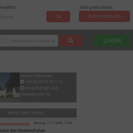
wsletter:
E&M gratis testen:
ZUM PROBEABO
OK
LOGIN
Heidrun Rothweiler
+49 (0) 8152 9311 0
info@energie-und-
management.de
MEHR ZUM THEMA
Montag, 17.11.2008, 15:04
MISSIONSHANDEL
chst den Kinderschuhen