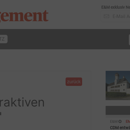
E&M exklusiv Ne
TZ
zurück
raktiven
"
E&M
E
CDM entwä