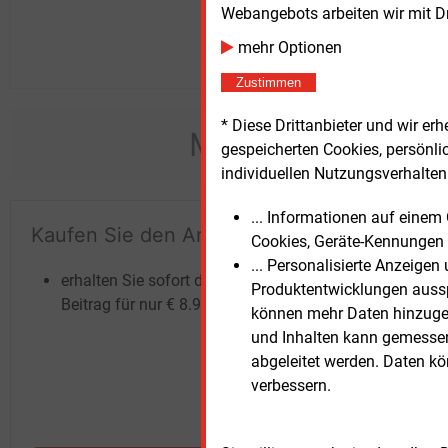
Webangebots arbeiten wir mit D
mehr Optionen
Zustimmen
* Diese Drittanbieter und wir e
Möchten Sie dies
gespeicherten Cookies, persönli
individuellen Nutzungsverhalten 
... Informationen auf eine
Kaufen Sie den Artikel
Te
Cookies, Geräte-Kennungen 
un
... Personalisierte Anzeige
erhalten Sie sofort diesen redaktionellen
Produktentwicklungen ausspi
Beitrag für nur €
8.93
können mehr Daten hinzugef
und Inhalten kann gemessen 
abgeleitet werden. Daten k
verbessern.