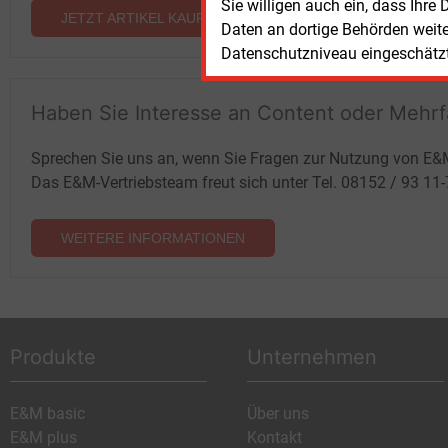
Sie willigen auch ein, dass Ihre
JETZT ARTIKEL KAUFEN
Daten an dortige Behörden weit
Datenschutzniveau eingeschätzt 
Haben Sie Interesse an Content oder Mehr
Sprechen Sie uns an, wenn Sie Fragen zur Nutzung von E&
Das E&M-Vertriebsteam freut sich unter Tel. 08152 / 93 11
WEITERE INFORMATIONEN
Produkte
Unternehmen
E&M basic
Über uns
E&M plus
Kontakt