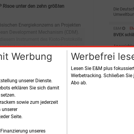
P Risoe unter den zehn größten
Die Deutsc
Umweltbund
2005 mehr 
deutscher 
E&M
E
Developme
BVEK schl
Schwellenl
iben Unternehmen aus den Industriesta
Angesichts
Emissionen
mit Werbung
Werbefrei les
Bundesver
Klimaschut
E&M
E
Berechnun
Lesen Sie E&M plus fokussie
CER-Aussch
einen Anre
Werbetracking. Schließen Sie 
tstellung unserer Dienste.
Abo ab.
In der Woc
bots erklären Sie sich damit
UN-Klimase
zertifizier
 setzen.
ausgegeben
rackern sowie zum jederzeit
E&M
E
Clean Dev
n unserer
BMU start
eder Seite.
Mit einem n
Bundesumw
 Finanzierung unseres
und den I