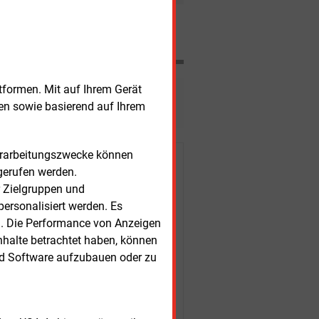
und lateinamerikanischen Akteuren im
es Clean Development Mechanism (CDM)
Nachrichten
tformen. Mit auf Ihrem Gerät
esen?
sen sowie basierend auf Ihrem
Verarbeitungszwecke können
r Kunden
gerufen werden.
r Zielgruppen und
ersonalisiert werden. Es
n. Die Performance von Anzeigen
nhalte betrachtet haben, können
nd Software aufzubauen oder zu