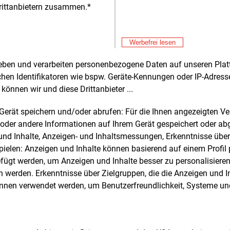
deutschen 
rittanbietern zusammen.*
Bereich d
Alle 
fördern.
Werbefrei lesen
rheben und verarbeiten personenbezogene Daten auf unseren Plat
e und weitere Nachrichten l
chen Identifikatoren wie bspw. Geräte-Kennungen oder IP-Adres
können wir und diese Drittanbieter ...
m Gerät speichern und/oder abrufen: Für die Ihnen angezeigten 
E&M
sten Sie
kostenlos
Login fü
oder andere Informationen auf Ihrem Gerät gespeichert oder ab
d unverbindlich
n und Inhalte, Anzeigen- und Inhaltsmessungen, Erkenntnisse übe
elen: Anzeigen und Inhalte können basierend auf einem Profil p
Zwei Wochen kostenfreier Zugang
ügt werden, um Anzeigen und Inhalte besser zu personalisiere
Zugang auf stündlich aktualisierte
werden. Erkenntnisse über Zielgruppen, die die Anzeigen und I
Nachrichten mit Prognose- und
önnen verwendet werden, um Benutzerfreundlichkeit, Systeme u
Marktdaten
+ einmal täglich E&M daily
+ zwei Ausgaben der Zeitung E&M