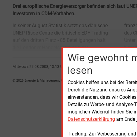
Drei europäische Energieversorger befinden sich laut UNE
Investoren in CDM-Vorhaben.
In seiner August-Statistik setzt das dänische
französischen Energiekonzerns an Projekten
UNEP Risoe Centre die britische EDF Trading
des Clean Development Mechanism (CDM).
auf den dritten Platz - 85 Beteiligungen hält
Unter diesem Instrument des Kioto-Protokolls
die Londoner Handelsabteilung des
betre
Wie gewohnt 
lesen
Mittwoch, 27.08.2008, 13:13 Uhr
Heidrun Rothweiler
© 2026 Energie & Management GmbH
Cookies helfen uns bei der Berei
Durch die Nutzung unseres Ange
einverstanden, dass wir Cookies
Details zu Werbe- und Analyse-T
möglichen Widerruf finden Sie i
Datenschutzerklärung
am Ende j
Tracking: Zur Verbesserung und