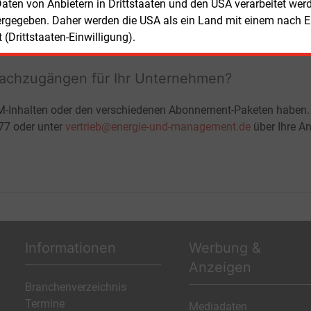
ohne automatische Verlängerung
 Daten von Anbietern in Drittstaaten und den USA verarbeitet we
JETZT KOSTENLOS TESTEN
LOGIN
ergegeben. Daher werden die USA als ein Land mit einem nach 
(Drittstaaten-Einwilligung).
fachzugängen für Ihr Unternehmen?
M-Inhalten oder den verschiedenen Abonnement-Paketen haben.
-77 oder unter
vertrieb@energie-und-management.de
über Ihre An
Informationen
Werbung &
Anzeigen
Branchenverzeichnis
Termine
Mediadaten