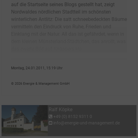
auf die Startseite seines Blogs gestellt hat, zeigt
Nordwaldes nördlichen Stadtteil im schönsten
winterlichen Antlitz: Die satt schneebedeckten Bäume
vermitteln den Eindruck von Ruhe, Frieden und
Einklang mit der Natur. All das ist gefährdet, wenn in
dem kleinen Münsterland-Städtchen, das anrollt, was
das zweite Bild auf Knäppers Ho
Montag, 24.01.2011, 15:19 Uhr
Ralf K�pke
© 2026 Energie & Management GmbH
Ralf Köpke
+49 (0) 8152 9311 0
info@energie-und-management.de