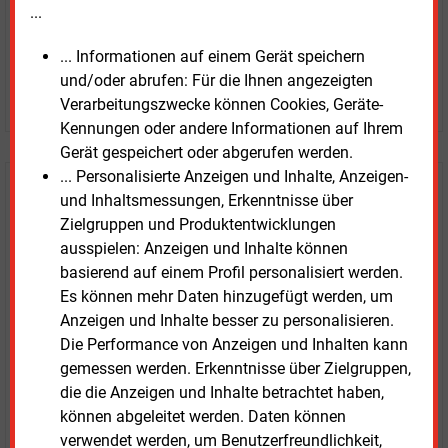
...
... Informationen auf einem Gerät speichern
und/oder abrufen: Für die Ihnen angezeigten
JETZT ARTIKEL KAUFEN
Verarbeitungszwecke können Cookies, Geräte-
Kennungen oder andere Informationen auf Ihrem
Gerät gespeichert oder abgerufen werden.
... Personalisierte Anzeigen und Inhalte, Anzeigen-
E&M
Testen Sie
kostenlos und
und Inhaltsmessungen, Erkenntnisse über
unverbindlich
Zielgruppen und Produktentwicklungen
ausspielen: Anzeigen und Inhalte können
Zwei Wochen kostenfreier Zugang
basierend auf einem Profil personalisiert werden.
Zugang auf stündlich aktualisierte Nachrichten mit
Es können mehr Daten hinzugefügt werden, um
Prognose- und Marktdaten
Anzeigen und Inhalte besser zu personalisieren.
+ einmal täglich E&M daily
Die Performance von Anzeigen und Inhalten kann
+ zwei Ausgaben der Zeitung E&M
gemessen werden. Erkenntnisse über Zielgruppen,
ohne automatische Verlängerung
die die Anzeigen und Inhalte betrachtet haben,
können abgeleitet werden. Daten können
JETZT KOSTENLOS TESTEN
verwendet werden, um Benutzerfreundlichkeit,