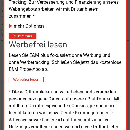
Tracking: Zur Verbesserung und Finanzierung unseres
Webangebots arbeiten wir mit Drittanbietern
zusammen.*
Niedrige Gaspreise in Nordamerika, der Energiehunger Chinas und der Erfolg
mehr Optionen
des britischen Gaskonzerns BG könnten in der Gasbranche zu großen
Veränderungen führen - vor allem in den USA.
Zustimmen
Werbefrei lesen
Möchten Sie diese und
Lesen Sie E&M plus fokussiert ohne Werbung und
ohne Werbetracking. Schließen Sie jetzt das kostenlose
weitere Nachrichten lesen?
E&M Probe-Abo ab.
Werbefrei lesen
Kaufen Sie den Artikel
* Diese Drittanbieter und wir erheben und verarbeiten
personenbezogene Daten auf unseren Plattformen. Mit
erhalten Sie sofort diesen redaktionellen Beitrag für
auf Ihrem Gerät gespeicherten Cookies, persönlichen
nur €
8.93
Identifikatoren wie bspw. Geräte-Kennungen oder IP-
Adressen sowie basierend auf Ihrem individuellen
Nutzungsverhalten können wir und diese Drittanbieter