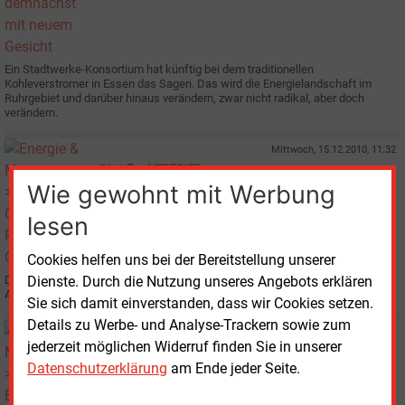
Ein Stadtwerke-Konsortium hat künftig bei dem traditionellen
Kohleverstromer in Essen das Sagen. Das wird die Energielandschaft im
Ruhrgebiet und darüber hinaus verändern, zwar nicht radikal, aber doch
verändern.
Mittwoch, 15.12.2010, 11:32
E&M
VERTRIEB
Wie gewohnt mit Werbung
Ökogas-Produkte von Gelsenwasser
lesen
Cookies helfen uns bei der Bereitstellung unserer
Die Gelsenwasser AG bietet ab 2011 auch Gas-Mischprodukte mit einem
Dienste. Durch die Nutzung unseres Angebots erklären
Anteil von 10 und 20 % Biomethan an.
Sie sich damit einverstanden, dass wir Cookies setzen.
Details zu Werbe- und Analyse-Trackern sowie zum
Dienstag, 19.10.2010, 14:17
jederzeit möglichen Widerruf finden Sie in unserer
E&M
GASMARKT
Datenschutzerklärung
am Ende jeder Seite.
Britische BG-Gruppe vor Attacke aus China?