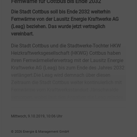
Fernwäme für Cottbus bis Ende 2032
Die Stadt Cottbus soll bis Ende 2032 weiterhin
Fernwärme von der Lausitz Energie Kraftwerke AG
(Leag) beziehen. Das wurde jetzt vertraglich
vereinbart.
Die Stadt Cottbus und die Stadtwerke-Tochter HKW
Heizkraftwerksgesellschaft (HKWG) Cottbus haben
ihren Fernwärmeliefervertrag mit der Lausitz Energie
Kraftwerke AG (Leag) bis zum Ende des Jahres 2032
verlängert.Die Leag wird demnach über diesen
Zeitraum die Stadt Cottbus weiter kontinuierlich mit
Fernwärme vom Kraftwerksstandort Jänschwalde
versorgen, wobei laut den Angaben die Leag mindes
Mittwoch, 9.10.2019, 10:06 Uhr
Angelika Nikionok-Ehrlich
© 2026 Energie & Management GmbH