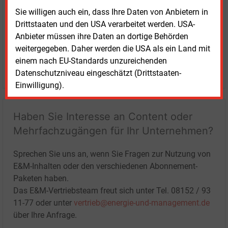
Sie willigen auch ein, dass Ihre Daten von Anbietern in
Drittstaaten und den USA verarbeitet werden. USA-
Anbieter müssen ihre Daten an dortige Behörden
weitergegeben. Daher werden die USA als ein Land mit
einem nach EU-Standards unzureichenden
LOGIN
Datenschutzniveau eingeschätzt (Drittstaaten-
Einwilligung).
Haben Sie Interesse an Content oder
Mehrfachzugängen für Ihr Unternehmen?
Sprechen Sie uns an, wenn Sie Fragen zur Nutzung von
E&M-Inhalten oder den verschiedenen Abonnement-
Paketen haben.
Das E&M-Vertriebsteam freut sich unter Tel. 08152 / 93
11-77 oder unter
vertrieb@energie-und-management.de
über Ihre Anfrage.