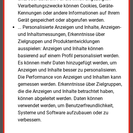
Verarbeitungszwecke können Cookies, Geräte-
E&M
Testen Sie
kostenlos und
Kennungen oder andere Informationen auf Ihrem
unverbindlich
Gerät gespeichert oder abgerufen werden.
... Personalisierte Anzeigen und Inhalte, Anzeigen-
Zwei Wochen kostenfreier Zugang
und Inhaltsmessungen, Erkenntnisse über
Zugang auf stündlich aktualisierte Nachrichten mit
Zielgruppen und Produktentwicklungen
Prognose- und Marktdaten
ausspielen: Anzeigen und Inhalte können
+ einmal täglich E&M daily
basierend auf einem Profil personalisiert werden.
+ zwei Ausgaben der Zeitung E&M
Es können mehr Daten hinzugefügt werden, um
ohne automatische Verlängerung
Anzeigen und Inhalte besser zu personalisieren.
JETZT KOSTENLOS TESTEN
Die Performance von Anzeigen und Inhalten kann
gemessen werden. Erkenntnisse über Zielgruppen,
die die Anzeigen und Inhalte betrachtet haben,
können abgeleitet werden. Daten können
Login für Kunden
verwendet werden, um Benutzerfreundlichkeit,
Systeme und Software aufzubauen oder zu
verbessern.