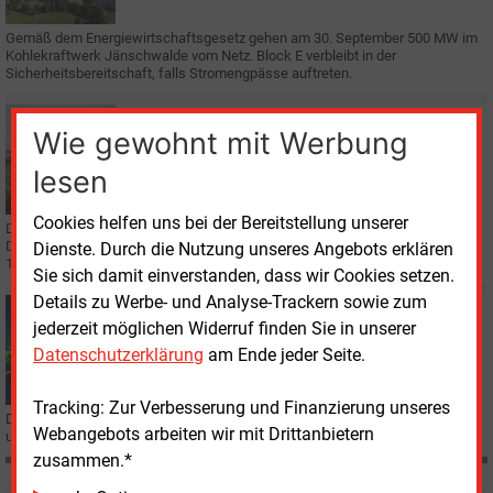
Gemäß dem Energiewirtschaftsgesetz gehen am 30. September 500 MW im
Kohlekraftwerk Jänschwalde vom Netz. Block E verbleibt in der
Sicherheitsbereitschaft, falls Stromengpässe auftreten.
Freitag, 30.08.2019, 14:56
Wie gewohnt mit Werbung
E&M
KOHLE
Vorläufig keine Braunkohle mehr aus dem Tagebau
lesen
Jänschwalde
Cookies helfen uns bei der Bereitstellung unserer
Der Abbau im Tagebau Jänschwalde in Brandenburg wird vorläufig gestoppt.
Das entschied das Verwaltungsgericht Cottbus am 30.
August. Ab
Dienste. Durch die Nutzung unseres Angebots erklären
1.
September läuft nur ein Sicherheitsbetrieb.
Sie sich damit einverstanden, dass wir Cookies setzen.
Details zu Werbe- und Analyse-Trackern sowie zum
Mittwoch, 7.08.2019, 17:32
jederzeit möglichen Widerruf finden Sie in unserer
E&M
REGENERATIVE
Datenschutzerklärung
am Ende jeder Seite.
Brandenburg setzt auf Wasserstoff
Tracking: Zur Verbesserung und Finanzierung unseres
Das ostdeutsche Bundesland ist schon ein wichtiger Windstromproduzent
Webangebots arbeiten wir mit Drittanbietern
und sieht große Chancen in einer ergänzenden Wasserstoffwirtschaft.
zusammen.*