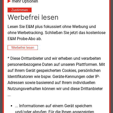
mehr Optionen
Möchten Sie diese und
Zustimmen
weitere Nachrichten lesen?
Werbefrei lesen
Lesen Sie E&M plus fokussiert ohne Werbung und
ohne Werbetracking. Schließen Sie jetzt das kostenlose
Kaufen Sie den Artikel
E&M Probe-Abo ab.
Werbefrei lesen
erhalten Sie sofort diesen redaktionellen Beitrag für
nur €
2.98
* Diese Drittanbieter und wir erheben und verarbeiten
personenbezogene Daten auf unseren Plattformen. Mit
auf Ihrem Gerät gespeicherten Cookies, persönlichen
Identifikatoren wie bspw. Geräte-Kennungen oder IP-
Adressen sowie basierend auf Ihrem individuellen
Nutzungsverhalten können wir und diese Drittanbieter
JETZT ARTIKEL KAUFEN
...
... Informationen auf einem Gerät speichern
und/oder abrufen: Für die Ihnen angezeigten