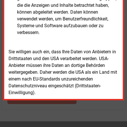
LOGIN
die die Anzeigen und Inhalte betrachtet haben,
können abgeleitet werden. Daten können
verwendet werden, um Benutzerfreundlichkeit,
Systeme und Software aufzubauen oder zu
Haben Sie Interesse an Content oder
verbessern.
Mehrfachzugängen für Ihr Unternehmen?
Sprechen Sie uns an, wenn Sie Fragen zur Nutzung von
Sie willigen auch ein, dass Ihre Daten von Anbietern in
E&M-Inhalten oder den verschiedenen Abonnement-
Drittstaaten und den USA verarbeitet werden. USA-
Paketen haben.
Anbieter müssen ihre Daten an dortige Behörden
Das E&M-Vertriebsteam freut sich unter Tel. 08152 / 93
weitergegeben. Daher werden die USA als ein Land mit
11-77 oder unter
vertrieb@energie-und-management.de
einem nach EU-Standards unzureichenden
über Ihre Anfrage.
Datenschutzniveau eingeschätzt (Drittstaaten-
Einwilligung).
WEITERE INFORMATIONEN