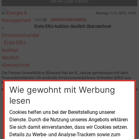
MEHR ZUM THEMA
Montag, 11.01.2010, 15:00
E&M
EMISSIONSHANDEL
Erste ERU-Auktion deutlich überzeichnet
Die Pariser Umweltbörse Bluenext hat am 8. Januar gemeinsam mit dem
Finanzdienstleister Citi erstmals Emissionsreduktions-Einheiten (ERU) aus
Klimaschutzprojekten der Joint-Implementation (JI) versteigert.
Wie gewohnt mit Werbung
lesen
Möchten Sie diese und
Cookies helfen uns bei der Bereitstellung unserer
weitere Nachrichten lesen?
Dienste. Durch die Nutzung unseres Angebots erklären
Sie sich damit einverstanden, dass wir Cookies setzen.
Details zu Werbe- und Analyse-Trackern sowie zum