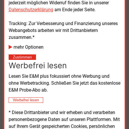
jederzeit möglichen Widerruf finden Sie in unserer
Kaufen Sie den Artikel
Datenschutzerklärung
am Ende jeder Seite.
erhalten Sie sofort diesen redaktionellen Beitrag für
Tracking: Zur Verbesserung und Finanzierung unseres
nur €
2.98
Webangebots arbeiten wir mit Drittanbietern
zusammen.*
mehr Optionen
Zustimmen
Werbefrei lesen
JETZT ARTIKEL KAUFEN
Lesen Sie E&M plus fokussiert ohne Werbung und
ohne Werbetracking. Schließen Sie jetzt das kostenlose
E&M Probe-Abo ab.
E&M
Testen Sie
kostenlos und
Werbefrei lesen
unverbindlich
* Diese Drittanbieter und wir erheben und verarbeiten
personenbezogene Daten auf unseren Plattformen. Mit
Zwei Wochen kostenfreier Zugang
auf Ihrem Gerät gespeicherten Cookies, persönlichen
Zugang auf stündlich aktualisierte Nachrichten mit