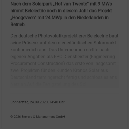
Nach dem Solarpark „Hof van Twente“ mit 9 MWp
nimmt Belelectric noch in diesem Jahr das Projekt
„Hoogeveen“ mit 24 MWp in den Niederlanden in
Betrieb.
Der deutsche Photovolatikprojektierer Belelectric baut
seine Präsenz auf dem niederländischen Solarmarkt
kontinuierlich aus. Das Unternehmen stellte nach
eigenen Angaben als EPC-Dienstleister (Engineering-
Procurement-Construction) das erste von insgesamt
zwei Projekten für den Kunden Kronos Solar aus
Deutschland termingerecht fertig und schloss es ans
Netz an.Auf die Fertigstellung des Sol
Donnerstag, 24.09.2020, 14:40 Uhr
Susanne Harmsen
© 2026 Energie & Management GmbH