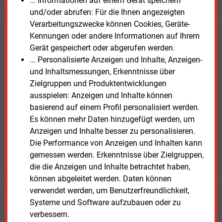
... Informationen auf einem Gerät speichern
und/oder abrufen: Für die Ihnen angezeigten
Verarbeitungszwecke können Cookies, Geräte-
Kennungen oder andere Informationen auf Ihrem
E&M
Testen Sie
kostenlos und
Gerät gespeichert oder abgerufen werden.
unverbindlich
... Personalisierte Anzeigen und Inhalte, Anzeigen-
und Inhaltsmessungen, Erkenntnisse über
Zwei Wochen kostenfreier Zugang
Zielgruppen und Produktentwicklungen
Zugang auf stündlich aktualisierte Nachrichten mit
ausspielen: Anzeigen und Inhalte können
Prognose- und Marktdaten
basierend auf einem Profil personalisiert werden.
+ einmal täglich E&M daily
Es können mehr Daten hinzugefügt werden, um
+ zwei Ausgaben der Zeitung E&M
Anzeigen und Inhalte besser zu personalisieren.
ohne automatische Verlängerung
Die Performance von Anzeigen und Inhalten kann
JETZT KOSTENLOS TESTEN
gemessen werden. Erkenntnisse über Zielgruppen,
die die Anzeigen und Inhalte betrachtet haben,
können abgeleitet werden. Daten können
verwendet werden, um Benutzerfreundlichkeit,
Systeme und Software aufzubauen oder zu
Login für Kunden
verbessern.