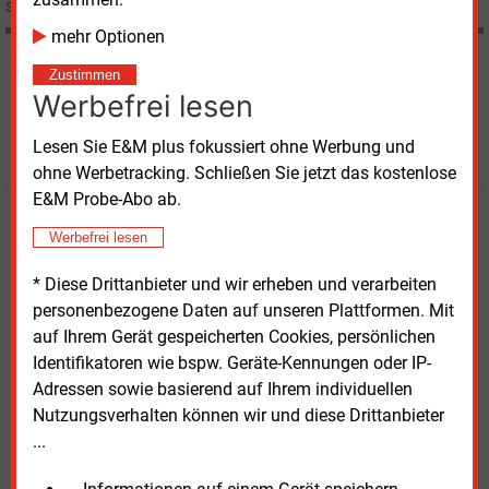
Solarmodule.
mehr Optionen
Zustimmen
Möchten Sie diese und
Werbefrei lesen
weitere Nachrichten lesen?
Lesen Sie E&M plus fokussiert ohne Werbung und
ohne Werbetracking. Schließen Sie jetzt das kostenlose
E&M Probe-Abo ab.
Kaufen Sie den Artikel
Werbefrei lesen
erhalten Sie sofort diesen redaktionellen Beitrag für
* Diese Drittanbieter und wir erheben und verarbeiten
nur €
2.98
personenbezogene Daten auf unseren Plattformen. Mit
auf Ihrem Gerät gespeicherten Cookies, persönlichen
Identifikatoren wie bspw. Geräte-Kennungen oder IP-
Adressen sowie basierend auf Ihrem individuellen
Nutzungsverhalten können wir und diese Drittanbieter
...
JETZT ARTIKEL KAUFEN