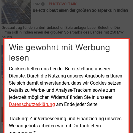
E&M
PHOTOVOLTAIK
Belectric baut einen der größten Solarparks in Indien
Großauftrag für den unterfränkischen Solaranlagenbauer Belectric: Die
Firma soll in Indien einen der größten Solarparks des Landes mit 250 MW
bauen.
Wie gewohnt mit Werbung
Montag, 21.09.2020, 15:54
lesen
E&M
REGENERATIVE
N-Ergie kommt ohne EEG-Förderung aus
Cookies helfen uns bei der Bereitstellung unserer
Dienste. Durch die Nutzung unseres Angebots erklären
Der kommunale Energieversorger aus Nürnberg nimmt erstmals eine Anlage
Sie sich damit einverstanden, dass wir Cookies setzen.
ohne gesetzlich festgelegte Einspeisevergütung in sein Portfolio auf.
Details zu Werbe- und Analyse-Trackern sowie zum
Donnerstag, 17.09.2020, 10:42
jederzeit möglichen Widerruf finden Sie in unserer
E&M
POLEN
Datenschutzerklärung
am Ende jeder Seite.
Gigafactory für Photovoltaik geplant
Tracking: Zur Verbesserung und Finanzierung unseres
Webangebots arbeiten wir mit Drittanbietern
Nicht nur in Deutschland scheint die Photovoltaik-Produktion vor einer
Renaissance zu stehen: Polen plant den Aufbau einer Gigafactory für
zusammen.*