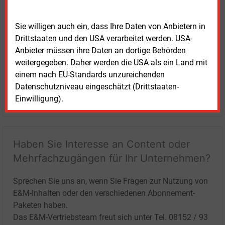
Sie willigen auch ein, dass Ihre Daten von Anbietern in
Drittstaaten und den USA verarbeitet werden. USA-
Anbieter müssen ihre Daten an dortige Behörden
weitergegeben. Daher werden die USA als ein Land mit
einem nach EU-Standards unzureichenden
Datenschutzniveau eingeschätzt (Drittstaaten-
LOGIN
Einwilligung).
Haben Sie Interesse an Content oder
Mehrfachzugängen für Ihr Unternehmen?
Sprechen Sie uns an, wenn Sie Fragen zur Nutzung von
E&M-Inhalten oder den verschiedenen Abonnement-
Paketen haben.
Das E&M-Vertriebsteam freut sich unter Tel. 08152 / 93