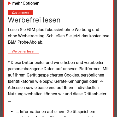
mehr Optionen
Möchten Sie diese und
Zustimmen
weitere Nachrichten lesen?
Werbefrei lesen
Lesen Sie E&M plus fokussiert ohne Werbung und
ohne Werbetracking. Schließen Sie jetzt das kostenlose
Kaufen Sie den Artikel
E&M Probe-Abo ab.
Werbefrei lesen
erhalten Sie sofort diesen redaktionellen Beitrag für
nur €
2.98
* Diese Drittanbieter und wir erheben und verarbeiten
personenbezogene Daten auf unseren Plattformen. Mit
auf Ihrem Gerät gespeicherten Cookies, persönlichen
Identifikatoren wie bspw. Geräte-Kennungen oder IP-
Adressen sowie basierend auf Ihrem individuellen
Nutzungsverhalten können wir und diese Drittanbieter
...
JETZT ARTIKEL KAUFEN
... Informationen auf einem Gerät speichern