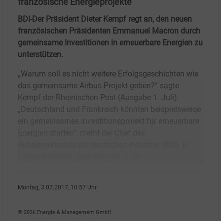
französische Energieprojekte
BDI-Der Präsident Dieter Kempf regt an, den neuen
französischen Präsidenten Emmanuel Macron durch
gemeinsame Investitionen in erneuerbare Energien zu
unterstützen.
„Warum soll es nicht weitere Erfolgsgeschichten wie
das gemeinsame Airbus-Projekt geben?“ sagte
Kempf der Rheinischen Post (Ausgabe 1. Juli).
„Deutschland und Frankreich könnten beispielsweise
ein gemeinsames Investitionsprojekt für erneuerbare
Energien starten“, meint der Chef des
Bundesverbands der deutschen Industrie (BDI). Er
verweist darauf, dass Macron in der
Montag, 3.07.2017, 10:57 Uhr
Angelika Nikionok-Ehrlich
© 2026 Energie & Management GmbH