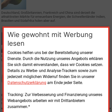
Deutschland, Großbritannien, Frankreich und China sind derzeit die
attraktivsten Märkte für erneuerbare Energien, die Schwellenländer Indien,
Brasilien und Südafrika holen aber auf.
Donnerstag, 29.06.2017, 12:05
Wie gewohnt mit Werbung
E&M
WINDKRAFT OFFSHORE
lesen
Investor für Windkraft-Spezialisten gefunden
Cookies helfen uns bei der Bereitstellung unserer
Die französische EDF übernimmt indirekt den deutschen Windkraft-
Dienste. Durch die Nutzung unseres Angebots erklären
Dienstleister OWS.
Sie sich damit einverstanden, dass wir Cookies setzen.
Details zu Werbe- und Analyse-Trackern sowie zum
Montag, 26.06.2017, 16:53
E&M
SMART GRIDS
jederzeit möglichen Widerruf finden Sie in unserer
Ein Schaufenster für deutsch-französische
Datenschutzerklärung
am Ende jeder Seite.
Energiekooperationen
Tracking: Zur Verbesserung und Finanzierung unseres
Energie ist ein wichtiges Thema in der deutsch-französischen
Zusammenarbeit. Wie sie konkret aussehen kann, zeigt die "Smart Border
Webangebots arbeiten wir mit Drittanbietern
Initiative", die jetzt in Straßburg vorgestellt wurde
zusammen.*