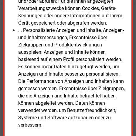
und/oder abrufen: Für die Ihnen angezeigten
Verarbeitungszwecke können Cookies, Geräte-
E&M
Testen Sie
kostenlos und
Kennungen oder andere Informationen auf Ihrem
unverbindlich
Gerät gespeichert oder abgerufen werden.
... Personalisierte Anzeigen und Inhalte, Anzeigen-
Zwei Wochen kostenfreier Zugang
und Inhaltsmessungen, Erkenntnisse über
Zugang auf stündlich aktualisierte Nachrichten mit
Zielgruppen und Produktentwicklungen
Prognose- und Marktdaten
ausspielen: Anzeigen und Inhalte können
+ einmal täglich E&M daily
basierend auf einem Profil personalisiert werden.
+ zwei Ausgaben der Zeitung E&M
Es können mehr Daten hinzugefügt werden, um
ohne automatische Verlängerung
Anzeigen und Inhalte besser zu personalisieren.
Die Performance von Anzeigen und Inhalten kann
JETZT KOSTENLOS TESTEN
gemessen werden. Erkenntnisse über Zielgruppen,
die die Anzeigen und Inhalte betrachtet haben,
können abgeleitet werden. Daten können
verwendet werden, um Benutzerfreundlichkeit,
Login für Kunden
Systeme und Software aufzubauen oder zu
verbessern.