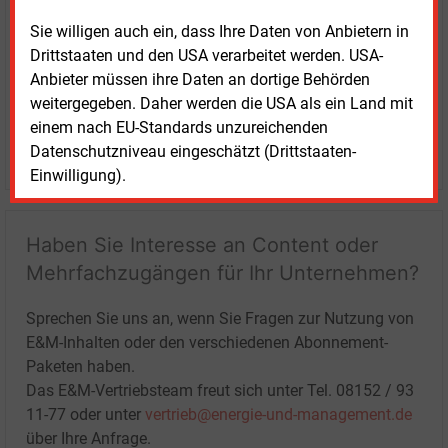
Sie willigen auch ein, dass Ihre Daten von Anbietern in
Drittstaaten und den USA verarbeitet werden. USA-
Anbieter müssen ihre Daten an dortige Behörden
weitergegeben. Daher werden die USA als ein Land mit
einem nach EU-Standards unzureichenden
Datenschutzniveau eingeschätzt (Drittstaaten-
LOGIN
Einwilligung).
Haben Sie Interesse an Content oder
Mehrfachzugängen für Ihr Unternehmen?
Sprechen Sie uns an, wenn Sie Fragen zur Nutzung von
E&M-Inhalten oder den verschiedenen Abonnement-
Paketen haben.
Das E&M-Vertriebsteam freut sich unter Tel. 08152 / 93
11-77 oder unter
vertrieb@energie-und-management.de
über Ihre Anfrage.