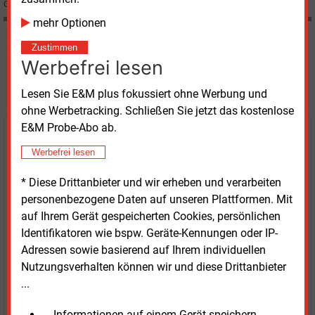
Gebühren dürfen aber so nicht erhoben werden.
mehr Optionen
Zustimmen
Möchten Sie diese und
Werbefrei lesen
weitere Nachrichten lesen?
Lesen Sie E&M plus fokussiert ohne Werbung und
ohne Werbetracking. Schließen Sie jetzt das kostenlose
E&M Probe-Abo ab.
Kaufen Sie den Artikel
Werbefrei lesen
erhalten Sie sofort diesen redaktionellen Beitrag für
* Diese Drittanbieter und wir erheben und verarbeiten
nur €
2.98
personenbezogene Daten auf unseren Plattformen. Mit
auf Ihrem Gerät gespeicherten Cookies, persönlichen
Identifikatoren wie bspw. Geräte-Kennungen oder IP-
Adressen sowie basierend auf Ihrem individuellen
Nutzungsverhalten können wir und diese Drittanbieter
...
JETZT ARTIKEL KAUFEN
... Informationen auf einem Gerät speichern