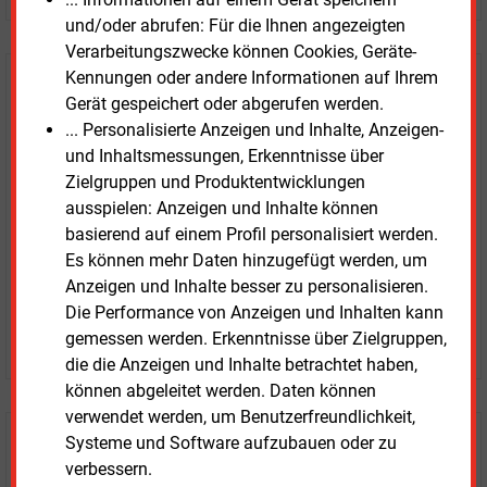
und/oder abrufen: Für die Ihnen angezeigten
Verarbeitungszwecke können Cookies, Geräte-
Kennungen oder andere Informationen auf Ihrem
E&M
Testen Sie
kostenlos und
Gerät gespeichert oder abgerufen werden.
unverbindlich
... Personalisierte Anzeigen und Inhalte, Anzeigen-
und Inhaltsmessungen, Erkenntnisse über
Zwei Wochen kostenfreier Zugang
Zielgruppen und Produktentwicklungen
Zugang auf stündlich aktualisierte Nachrichten mit
ausspielen: Anzeigen und Inhalte können
Prognose- und Marktdaten
basierend auf einem Profil personalisiert werden.
+ einmal täglich E&M daily
Es können mehr Daten hinzugefügt werden, um
+ zwei Ausgaben der Zeitung E&M
Anzeigen und Inhalte besser zu personalisieren.
ohne automatische Verlängerung
Die Performance von Anzeigen und Inhalten kann
JETZT KOSTENLOS TESTEN
gemessen werden. Erkenntnisse über Zielgruppen,
die die Anzeigen und Inhalte betrachtet haben,
können abgeleitet werden. Daten können
verwendet werden, um Benutzerfreundlichkeit,
Systeme und Software aufzubauen oder zu
Login für Kunden
verbessern.