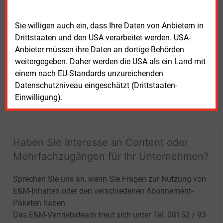
Sie willigen auch ein, dass Ihre Daten von Anbietern in
Drittstaaten und den USA verarbeitet werden. USA-
Anbieter müssen ihre Daten an dortige Behörden
weitergegeben. Daher werden die USA als ein Land mit
einem nach EU-Standards unzureichenden
Datenschutzniveau eingeschätzt (Drittstaaten-
LOGIN
Einwilligung).
Haben Sie Interesse an Content oder
Mehrfachzugängen für Ihr Unternehmen?
Sprechen Sie uns an, wenn Sie Fragen zur Nutzung von
E&M-Inhalten oder den verschiedenen Abonnement-
Paketen haben.
Das E&M-Vertriebsteam freut sich unter Tel. 08152 / 93