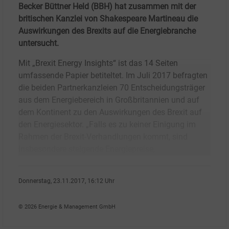
Becker Büttner Held (BBH) hat zusammen mit der
britischen Kanzlei von Shakespeare Martineau die
Auswirkungen des Brexits auf die Energiebranche
untersucht.
Mit „Brexit Energy Insights“ ist das 14 Seiten
umfassende Papier betiteltet. Im Juli 2017 befragten
die beiden Partnerkanzleien 70 Entscheidungsträger
aus dem Energiebereich in Großbritannien und auf
dem Kontinent zu den Auswirkungen des Brexit auf
den Energiesektor. „Falls es zu keiner Einigung im
Rahmen der Brexit-Verhandlungen kommt, sind
insbesondere steigende Energiepreise,
Donnerstag, 23.11.2017, 16:12 Uhr
Stefan Sagmeister
© 2026 Energie & Management GmbH