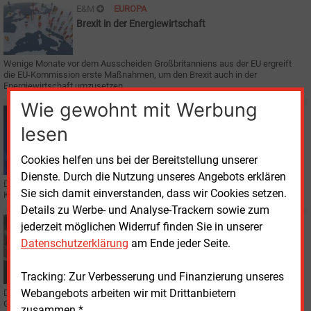
E&M
EUROPA
Brexit in der Energiewirtschaft
Wenige Monate vor dem Ausscheiden Großbritanniens aus der EU ergreift
die EU-Kommission erste Maßnahmen, um den Brexit auch in der
Energiewirtschaft umzusetzen.
Wie gewohnt mit Werbung
Donnerstag, 15.03.2018, 08:47
lesen
E&M
EUROPÄISCHE UNION
Brexit beschäftigt Brüssel
Cookies helfen uns bei der Bereitstellung unserer
Dienste. Durch die Nutzung unseres Angebots erklären
Details zum Ausstieg Großbritanniens aus der EU werden derzeit von der
Sie sich damit einverstanden, dass wir Cookies setzen.
Kommission und dem EU-Parlament diskutiert.
Details zu Werbe- und Analyse-Trackern sowie zum
Freitag, 12.01.2018, 13:56
jederzeit möglichen Widerruf finden Sie in unserer
E&M
RECHT
Datenschutzerklärung
am Ende jeder Seite.
Gericht kippt Bafa-Gebühren
Tracking: Zur Verbesserung und Finanzierung unseres
Webangebots arbeiten wir mit Drittanbietern
Das Bundesamt für Wirtschaft und Ausfuhrkontrolle (Bafa) berechnet
Gebühren für die Bearbeitung der „Besonderen Ausgleichsregelung.“ Die
zusammen.*