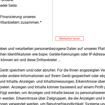
eder Seite.
Auernhammer
: Munique / Weißenburg
 Finanzierung unseres
ernhammers Stellvertreter ernannten die
rittanbietern zusammen.*
ieder Udo Hemmerling (Deutscher
Alle 
nverband) und Bernd Heinrich
torium für Wald- und Forsttechnik).
Werbefrei lesen
Fre
E&M
r in den Vorstand gewählt wurden
Ga
rheben und verarbeiten personenbezogene Daten auf unseren Plat
an Arens (Oel- und Proteinpfplanzen
Sp
Fre
chen Identifikatoren wie bspw. Geräte-Kennungen oder IP-Adres
E&M
, Yvonne Bosch
EV
können wir und diese Drittanbieter ...
esgütergemeinschaft Holzasche),
Ös
ius da Costa Gomez (Fachverband
Fre
E&M
m Gerät speichern und/oder abrufen: Für die Ihnen angezeigten 
s), Sebastian Henghuber (MW Biomasse
St
oder andere Informationen auf Ihrem Gerät gespeichert oder ab
Fö
Edmund Langer (Carmen e.V.) sowie
Fre
E&M
n und Inhalte, Anzeigen- und Inhaltsmessungen, Erkenntnisse übe
 Möbis (Deutscher Säge- und
So
elen: Anzeigen und Inhalte können basierend auf einem Profil p
ndustrie Bundesverband).
ügt werden, um Anzeigen und Inhalte besser zu personalisiere
Fre
E&M
werden. Erkenntnisse über Zielgruppen, die die Anzeigen und I
Po
em Vorstand des BBE ausgeschieden ist
El
önnen verwendet werden, um Benutzerfreundlichkeit, Systeme u