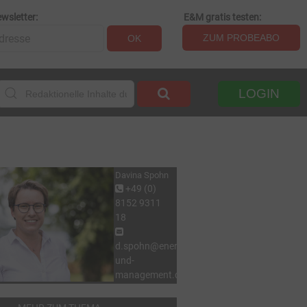
wsletter:
E&M gratis testen:
ZUM PROBEABO
OK
LOGIN
Davina Spohn
+49 (0)
8152 9311
18
d.spohn@energie-
und-
management.de