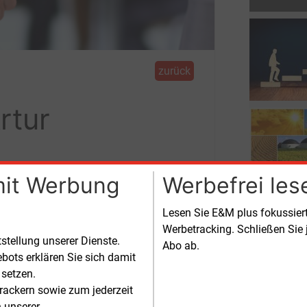
zurück
rtur
mit Werbung
Werbefrei les
e (BBE) hat sich einstimmig für Artur
Lesen Sie E&M plus fokussie
ochen.
Werbetracking. Schließen Sie 
tstellung unserer Dienste.
Abo ab.
bots erklären Sie sich damit
 setzen.
rackern sowie zum jederzeit
n unserer