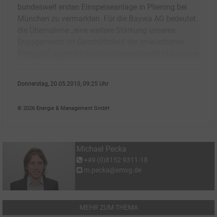
bundesweit ersten Einspeiseanlage in Pliening bei
München zu vermarkten. Für die Baywa AG bedeutet
die Übernahme „eine weitere Stärkung unseres
Engagements im Geschäftsfeld der erneuerbaren
Energien", sagte der Vorstandsvorsitzende Klaus Jose
Donnerstag, 20.05.2010, 09:25 Uhr
Michael Pecka
© 2026 Energie & Management GmbH
Michael Pecka
+49 (0)8152 9311-18
m.pecka@emvg.de
MEHR ZUM THEMA