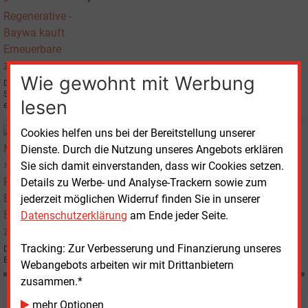
Wie gewohnt mit Werbung
Die Münchner Baywa AG übernimmt zum Jahresanfang 2010 die MHH
Solartechnik GmbH und setzt damit ihre Wachstumsstrategie im Bereich der
lesen
erneuerbaren Energien um.
Cookies helfen uns bei der Bereitstellung unserer
Dienstag, 1.09.2009, 16:44
E&M
REGENERATIVE
Dienste. Durch die Nutzung unseres Angebots erklären
Baywa will Erneuerbare zukaufen
Sie sich damit einverstanden, dass wir Cookies setzen.
Details zu Werbe- und Analyse-Trackern sowie zum
jederzeit möglichen Widerruf finden Sie in unserer
Datenschutzerklärung
am Ende jeder Seite.
Tracking: Zur Verbesserung und Finanzierung unseres
Die Münchner Baywa AG plant millionenschwere Übernahmen in den
Bereichen Photovoltaik und Biogas.
Webangebots arbeiten wir mit Drittanbietern
zusammen.*
mehr Optionen