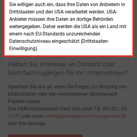
Sie willigen auch ein, dass Ihre Daten von Anbietern in
Drittstaaten und den USA verarbeitet werden. USA-
Anbieter müssen ihre Daten an dortige Behörden
weitergegeben. Daher werden die USA als ein Land mit
einem nach EU-Standards unzureichenden
LOGIN
Datenschutzniveau eingeschätzt (Drittstaaten-
Einwilligung).
Haben Sie Interesse an Content oder
Mehrfachzugängen für Ihr Unternehmen?
Sprechen Sie uns an, wenn Sie Fragen zur Nutzung von
E&M-Inhalten oder den verschiedenen Abonnement-
Paketen haben.
Das E&M-Vertriebsteam freut sich unter Tel. 08152 / 93
11-77 oder unter
vertrieb@energie-und-management.de
über Ihre Anfrage.