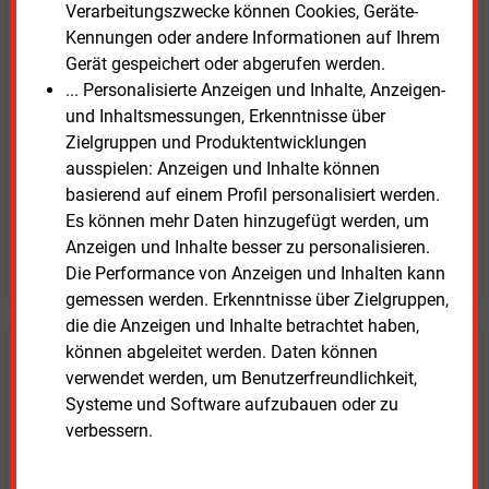
E&M
Testen Sie
kostenlos und
Verarbeitungszwecke können Cookies, Geräte-
unverbindlich
Kennungen oder andere Informationen auf Ihrem
Gerät gespeichert oder abgerufen werden.
Zwei Wochen kostenfreier Zugang
... Personalisierte Anzeigen und Inhalte, Anzeigen-
Zugang auf stündlich aktualisierte Nachrichten mit
und Inhaltsmessungen, Erkenntnisse über
Prognose- und Marktdaten
Zielgruppen und Produktentwicklungen
+ einmal täglich E&M daily
ausspielen: Anzeigen und Inhalte können
+ zwei Ausgaben der Zeitung E&M
basierend auf einem Profil personalisiert werden.
ohne automatische Verlängerung
Es können mehr Daten hinzugefügt werden, um
Anzeigen und Inhalte besser zu personalisieren.
JETZT KOSTENLOS TESTEN
Die Performance von Anzeigen und Inhalten kann
gemessen werden. Erkenntnisse über Zielgruppen,
die die Anzeigen und Inhalte betrachtet haben,
können abgeleitet werden. Daten können
Login für Kunden
verwendet werden, um Benutzerfreundlichkeit,
Systeme und Software aufzubauen oder zu
verbessern.