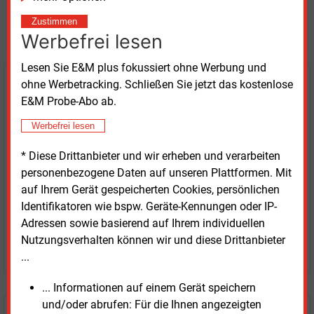
Möchten Sie diese und
weitere Nachrichten lesen?
Zustimmen
Werbefrei lesen
Lesen Sie E&M plus fokussiert ohne Werbung und
ohne Werbetracking. Schließen Sie jetzt das kostenlose
Kaufen Sie den Artikel
E&M Probe-Abo ab.
erhalten Sie sofort diesen redaktionellen Beitrag für
Werbefrei lesen
nur €
2.98
* Diese Drittanbieter und wir erheben und verarbeiten
personenbezogene Daten auf unseren Plattformen. Mit
auf Ihrem Gerät gespeicherten Cookies, persönlichen
Identifikatoren wie bspw. Geräte-Kennungen oder IP-
Adressen sowie basierend auf Ihrem individuellen
Nutzungsverhalten können wir und diese Drittanbieter
JETZT ARTIKEL KAUFEN
...
... Informationen auf einem Gerät speichern
und/oder abrufen: Für die Ihnen angezeigten