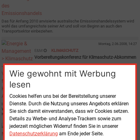
Das für Anfang 2010 anvisierte australische Emissionshandelssystem wird
wohl das umfangreichste seiner Art und soll von Beginn an auch den
Transportsektor einbeziehen.
Montag, 2.06.2008, 14:27
E&M
KLIMASCHUTZ
Vorbereitungskonferenz für Klimaschutz-Abkommen
Wie gewohnt mit Werbung
lesen
Cookies helfen uns bei der Bereitstellung unserer
Dienste. Durch die Nutzung unseres Angebots erklären
In Bonn findet vom 2. bis 13. Juni eine weitere Tagung zur Vorbereitung der
Weltklimakonferenz 2009 in Kopenhagen statt, auf der ein neues globales
Sie sich damit einverstanden, dass wir Cookies setzen.
Klimaschutzabkommen für die Zeit nach 2012 beschlossen werden soll.
Details zu Werbe- und Analyse-Trackern sowie zum
jederzeit möglichen Widerruf finden Sie in unserer
Freitag, 30.05.2008, 16:23
Datenschutzerklärung
am Ende jeder Seite.
E&M
EMISSIONSHANDEL