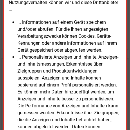
Nutzungsverhalten können wir und diese Drittanbieter
...
... Informationen auf einem Gerät speichern
und/oder abrufen: Für die Ihnen angezeigten
Verarbeitungszwecke können Cookies, Geräte-
JETZT ARTIKEL KAUFEN
Kennungen oder andere Informationen auf Ihrem
Gerät gespeichert oder abgerufen werden.
... Personalisierte Anzeigen und Inhalte, Anzeigen-
und Inhaltsmessungen, Erkenntnisse über
E&M
Testen Sie
kostenlos und
Zielgruppen und Produktentwicklungen
unverbindlich
ausspielen: Anzeigen und Inhalte können
basierend auf einem Profil personalisiert werden.
Zwei Wochen kostenfreier Zugang
Es können mehr Daten hinzugefügt werden, um
Zugang auf stündlich aktualisierte Nachrichten mit
Anzeigen und Inhalte besser zu personalisieren.
Prognose- und Marktdaten
Die Performance von Anzeigen und Inhalten kann
+ einmal täglich E&M daily
gemessen werden. Erkenntnisse über Zielgruppen,
+ zwei Ausgaben der Zeitung E&M
die die Anzeigen und Inhalte betrachtet haben,
ohne automatische Verlängerung
können abgeleitet werden. Daten können