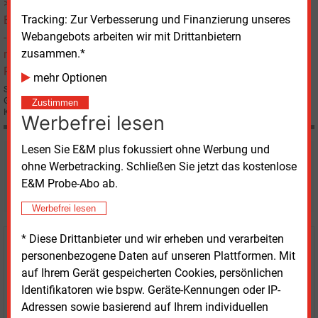
Klimaschutz mit dem Pinguin
Tracking: Zur Verbesserung und Finanzierung unseres
Webangebots arbeiten wir mit Drittanbietern
zusammen.*
mehr Optionen
Southpole sucht und entwickelt zertifizierte Emissionsreduktionen (CER) für
Großkunden, wie die österreichische Regierung, den Schweizer
Zustimmen
Klimarappenfond oder einen europäischen Fond.
Werbefrei lesen
Lesen Sie E&M plus fokussiert ohne Werbung und
Möchten Sie diese und
ohne Werbetracking. Schließen Sie jetzt das kostenlose
E&M Probe-Abo ab.
weitere Nachrichten lesen?
Werbefrei lesen
* Diese Drittanbieter und wir erheben und verarbeiten
Kaufen Sie den Artikel
personenbezogene Daten auf unseren Plattformen. Mit
auf Ihrem Gerät gespeicherten Cookies, persönlichen
erhalten Sie sofort diesen redaktionellen Beitrag für
Identifikatoren wie bspw. Geräte-Kennungen oder IP-
nur €
2.98
Adressen sowie basierend auf Ihrem individuellen