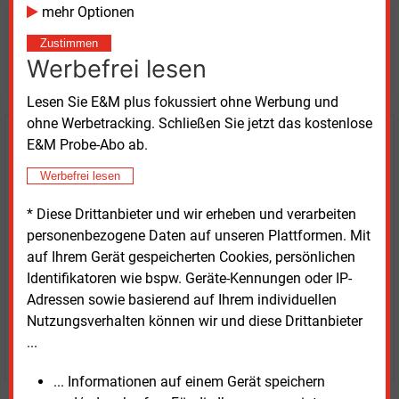
mehr Optionen
Möchten Sie diese und
Zustimmen
weitere Nachrichten lesen?
Werbefrei lesen
Lesen Sie E&M plus fokussiert ohne Werbung und
ohne Werbetracking. Schließen Sie jetzt das kostenlose
Kaufen Sie den Artikel
E&M Probe-Abo ab.
Werbefrei lesen
erhalten Sie sofort diesen redaktionellen Beitrag für
nur €
8.93
* Diese Drittanbieter und wir erheben und verarbeiten
personenbezogene Daten auf unseren Plattformen. Mit
auf Ihrem Gerät gespeicherten Cookies, persönlichen
Identifikatoren wie bspw. Geräte-Kennungen oder IP-
Adressen sowie basierend auf Ihrem individuellen
Nutzungsverhalten können wir und diese Drittanbieter
...
JETZT ARTIKEL KAUFEN
... Informationen auf einem Gerät speichern