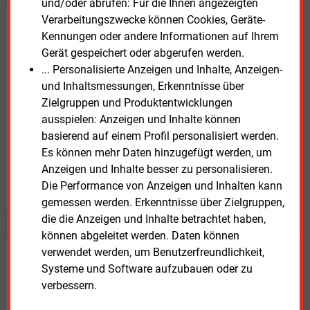
und/oder abrufen: Für die Ihnen angezeigten
Verarbeitungszwecke können Cookies, Geräte-
E&M
Testen Sie
kostenlos und
Kennungen oder andere Informationen auf Ihrem
unverbindlich
Gerät gespeichert oder abgerufen werden.
... Personalisierte Anzeigen und Inhalte, Anzeigen-
Zwei Wochen kostenfreier Zugang
und Inhaltsmessungen, Erkenntnisse über
Zugang auf stündlich aktualisierte Nachrichten mit
Zielgruppen und Produktentwicklungen
Prognose- und Marktdaten
ausspielen: Anzeigen und Inhalte können
+ einmal täglich E&M daily
basierend auf einem Profil personalisiert werden.
+ zwei Ausgaben der Zeitung E&M
Es können mehr Daten hinzugefügt werden, um
ohne automatische Verlängerung
Anzeigen und Inhalte besser zu personalisieren.
Die Performance von Anzeigen und Inhalten kann
JETZT KOSTENLOS TESTEN
gemessen werden. Erkenntnisse über Zielgruppen,
die die Anzeigen und Inhalte betrachtet haben,
können abgeleitet werden. Daten können
verwendet werden, um Benutzerfreundlichkeit,
Login für Kunden
Systeme und Software aufzubauen oder zu
verbessern.