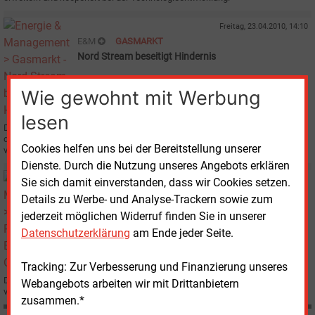
Freitag, 23.04.2010, 14:10
E&M
GASMARKT
Nord Stream beseitigt Hindernis
Wie gewohnt mit Werbung
lesen
Die Verlegung der Nord-Stream-Gaspipeline durch die Ostsee kann auf dem
deutschen Teilabschnitt ohne Gefahr eines Baustopps wegen Einsprüchen
Cookies helfen uns bei der Bereitstellung unserer
von Umweltverbänden beginnen.
Dienste. Durch die Nutzung unseres Angebots erklären
Freitag, 9.04.2010, 12:09
Sie sich damit einverstanden, dass wir Cookies setzen.
E&M
GASMARKT
Details zu Werbe- und Analyse-Trackern sowie zum
Pipeline-Baustelle Ostsee
jederzeit möglichen Widerruf finden Sie in unserer
Datenschutzerklärung
am Ende jeder Seite.
Tracking: Zur Verbesserung und Finanzierung unseres
Die Verlegung der Gaspipeline Nord Stream, die am Grund der Ostsee
Webangebots arbeiten wir mit Drittanbietern
verläuft und Russland und Deutschland direkt verbinden wird, ist angelaufen.
zusammen.*