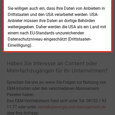
Sie willigen auch ein, dass Ihre Daten von Anbietern in
Drittstaaten und den USA verarbeitet werden. USA-
Anbieter müssen ihre Daten an dortige Behörden
weitergegeben. Daher werden die USA als ein Land mit
einem nach EU-Standards unzureichenden
Datenschutzniveau eingeschätzt (Drittstaaten-
LOGIN
Einwilligung).
Haben Sie Interesse an Content oder
Mehrfachzugängen für Ihr Unternehmen?
Sprechen Sie uns an, wenn Sie Fragen zur Nutzung von
E&M-Inhalten oder den verschiedenen Abonnement-
Paketen haben.
Das E&M-Vertriebsteam freut sich unter Tel. 08152 / 93
11-77 oder unter
vertrieb@energie-und-management.de
über Ihre Anfrage.