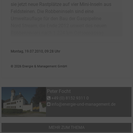
sie jetzt neue Rastplätze auf vier Mini-Inseln aus
Feldsteinen. Die Robbeninseln sind eine
Umweltauflage für den Bau der Gaspipeline
Nord Stream, die Ende 2012 unweit des neuen
Robbenreviers nach 1 224 km Ostseepassag
Montag, 19.07.2010, 09:28 Uhr
Peter Focht
© 2026 Energie & Management GmbH
Peter Focht
+49 (0) 8152 9311 0
info@energie-und-management.de
MEHR ZUM THEMA