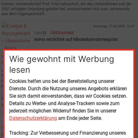
konnte: Vorstandschef Prof. Fritz Vahrenholt, der das Unternehmen seit der
2001 erfolgten Gründung geleitet hat, verabschiedet sich zum Jahresende
aus dem Tagesgeschäft.
Dienstag, 17.04.2007, 10:47
E&M
ÜBERNAHME
Areva verzichtet auf Mindestannahmequote
Wie gewohnt mit Werbung
lesen
Im Bieterwettstreit um den Windkraftanlagen-Hersteller REpower AG ist der
französische Atomkonzern Areva zwar von seinem Plan abgerückt,
mindestens 50 % plus eine Aktie zu erwerben, hält aber sein Angebot
Cookies helfen uns bei der Bereitstellung unserer
aufrecht.
Dienste. Durch die Nutzung unseres Angebots erklären
Sie sich damit einverstanden, dass wir Cookies setzen.
Donnerstag, 15.03.2007, 14:11
Details zu Werbe- und Analyse-Trackern sowie zum
E&M
ÜBERNAHME
jederzeit möglichen Widerruf finden Sie in unserer
Areva legt beim REpower-Poker nach
Datenschutzerklärung
am Ende jeder Seite.
Tracking: Zur Verbesserung und Finanzierung unseres