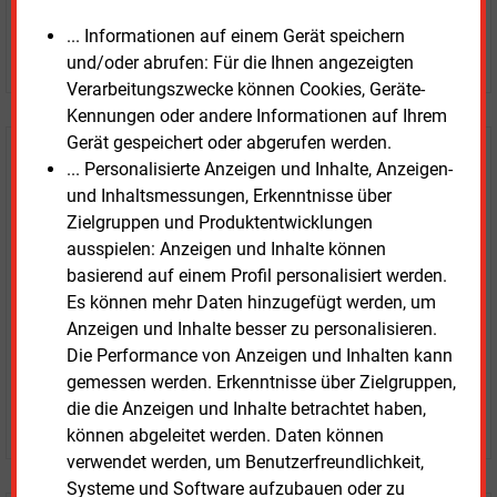
... Informationen auf einem Gerät speichern
JETZT ARTIKEL KAUFEN
und/oder abrufen: Für die Ihnen angezeigten
Verarbeitungszwecke können Cookies, Geräte-
Kennungen oder andere Informationen auf Ihrem
Gerät gespeichert oder abgerufen werden.
E&M
Testen Sie
kostenlos und
... Personalisierte Anzeigen und Inhalte, Anzeigen-
unverbindlich
und Inhaltsmessungen, Erkenntnisse über
Zielgruppen und Produktentwicklungen
Zwei Wochen kostenfreier Zugang
ausspielen: Anzeigen und Inhalte können
Zugang auf stündlich aktualisierte Nachrichten mit
basierend auf einem Profil personalisiert werden.
Prognose- und Marktdaten
Es können mehr Daten hinzugefügt werden, um
+ einmal täglich E&M daily
Anzeigen und Inhalte besser zu personalisieren.
+ zwei Ausgaben der Zeitung E&M
Die Performance von Anzeigen und Inhalten kann
ohne automatische Verlängerung
gemessen werden. Erkenntnisse über Zielgruppen,
die die Anzeigen und Inhalte betrachtet haben,
JETZT KOSTENLOS TESTEN
können abgeleitet werden. Daten können
verwendet werden, um Benutzerfreundlichkeit,
Systeme und Software aufzubauen oder zu