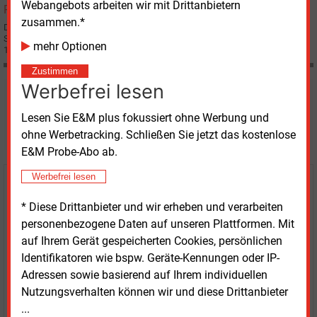
Webangebots arbeiten wir mit Drittanbietern
zusammen.*
Der Bieter-Wettkampf um den deutschen Windturbinen-Hersteller REpower
Systems AG geht in die nächste Runde: Der Atomkonzern Areva bietet nun
mehr Optionen
140 Euro in bar für jede REpower-Aktie.
Zustimmen
Werbefrei lesen
Möchten Sie diese und
Lesen Sie E&M plus fokussiert ohne Werbung und
weitere Nachrichten lesen?
ohne Werbetracking. Schließen Sie jetzt das kostenlose
E&M Probe-Abo ab.
Werbefrei lesen
Kaufen Sie den Artikel
* Diese Drittanbieter und wir erheben und verarbeiten
erhalten Sie sofort diesen redaktionellen Beitrag für
personenbezogene Daten auf unseren Plattformen. Mit
nur €
8.93
auf Ihrem Gerät gespeicherten Cookies, persönlichen
Identifikatoren wie bspw. Geräte-Kennungen oder IP-
Adressen sowie basierend auf Ihrem individuellen
Nutzungsverhalten können wir und diese Drittanbieter
...