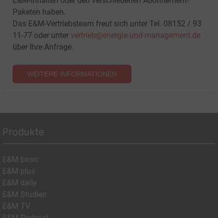
E&M-Inhalten oder den verschiedenen Abonnement-
Paketen haben.
Das E&M-Vertriebsteam freut sich unter Tel. 08152 / 93
11-77 oder unter
vertrieb@energie-und-management.de
über Ihre Anfrage.
WEITERE INFORMATIONEN
Produkte
E&M basic
E&M plus
E&M daily
E&M Studien
E&M TV
E&M Podcast