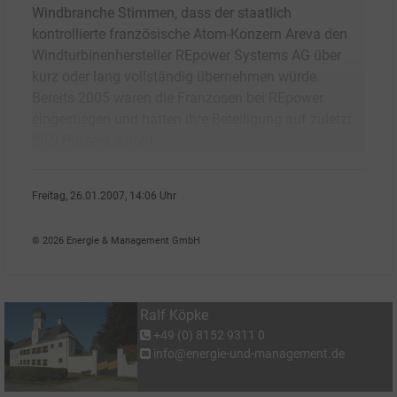
Windbranche Stimmen, dass der staatlich
kontrollierte französische Atom-Konzern Areva den
Windturbinenhersteller REpower Systems AG über
kurz oder lang vollständig übernehmen würde.
Bereits 2005 waren die Franzosen bei REpower
eingestiegen und hatten ihre Beteiligung auf zuletzt
29,9 Prozent erhöht.
Freitag, 26.01.2007, 14:06 Uhr
Ralf K�pke
© 2026 Energie & Management GmbH
Ralf Köpke
+49 (0) 8152 9311 0
info@energie-und-management.de