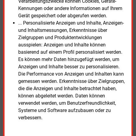
Verarbeitungszwecke können Cookies, Geräte-
unverbindlich
Kennungen oder andere Informationen auf Ihrem
Gerät gespeichert oder abgerufen werden.
Zwei Wochen kostenfreier Zugang
... Personalisierte Anzeigen und Inhalte, Anzeigen-
Zugang auf stündlich aktualisierte Nachrichten mit
und Inhaltsmessungen, Erkenntnisse über
Prognose- und Marktdaten
Zielgruppen und Produktentwicklungen
+ einmal täglich E&M daily
ausspielen: Anzeigen und Inhalte können
+ zwei Ausgaben der Zeitung E&M
basierend auf einem Profil personalisiert werden.
ohne automatische Verlängerung
Es können mehr Daten hinzugefügt werden, um
Anzeigen und Inhalte besser zu personalisieren.
JETZT KOSTENLOS TESTEN
Die Performance von Anzeigen und Inhalten kann
gemessen werden. Erkenntnisse über Zielgruppen,
die die Anzeigen und Inhalte betrachtet haben,
können abgeleitet werden. Daten können
Login für Kunden
verwendet werden, um Benutzerfreundlichkeit,
Systeme und Software aufzubauen oder zu
verbessern.