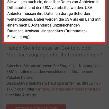
Sie willigen auch ein, dass Ihre Daten von Anbietern in
Drittstaaten und den USA verarbeitet werden. USA-
Anbieter müssen ihre Daten an dortige Behörden
weitergegeben. Daher werden die USA als ein Land mit
einem nach EU-Standards unzureichenden
LOGIN
Datenschutzniveau eingeschätzt (Drittstaaten-
Einwilligung).
Haben Sie Interesse an Content oder
Mehrfachzugängen für Ihr Unternehmen?
Sprechen Sie uns an, wenn Sie Fragen zur Nutzung von
E&M-Inhalten oder den verschiedenen Abonnement-
Paketen haben.
Das E&M-Vertriebsteam freut sich unter Tel. 08152 / 93
11-77 oder unter
vertrieb@energie-und-management.de
über Ihre Anfrage.
WEITERE INFORMATIONEN