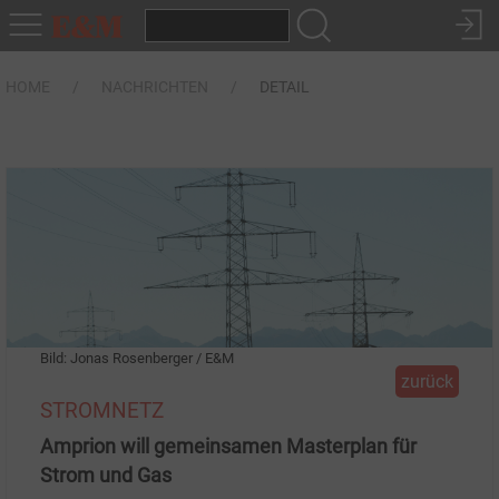
HOME
NACHRICHTEN
DETAIL
Bild: Jonas Rosenberger / E&M
zurück
STROMNETZ
Amprion will gemeinsamen Masterplan für
Strom und Gas