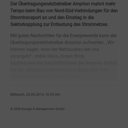
Der Übertragungsnetzbetreiber Amprion mahnt mehr
Tempo beim Bau von Nord-Süd-Verbindungen für den
Stromtransport an und den Einstieg in die
Sektorkopplung zur Entlastung des Stromnetzes.
Mit guten Nachrichten für die Energiewende kann der
Übertragungsnetzbetreiber Amprion aufwarten. „Wir
können sagen, dass der Netzausbau bei uns
vorangeht“, stellte Hans-Jürgen Brick,
kaufmännischer Geschäftsführer der Amprion GmbH,
bei der Jahrespressekonferenz in Berlin fest. Das
Unternehmen werde in den nächsten
Mittwoch, 26.06.2019, 16:55 Uhr
Peter Focht
© 2026 Energie & Management GmbH