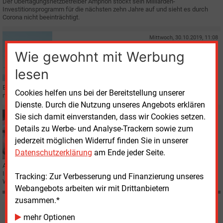
Der Übertagungsnetzbetreiber Amprion stockt sein Milliarden-
Investitionsprogramm für die nächsten zehn Jahre auf und sieht es durch
Corona nicht beeinträchtigt.
Mittwoch, 30.10.2019, 11:08
E&M
STROMNETZ
Wie gewohnt mit Werbung
Bayernwerk veröffentlicht Netzausbauplan bis 2029
lesen
Einen Überblick über die Ausbauvorhaben des Bayernwerks bis 2029 gibt der
Cookies helfen uns bei der Bereitstellung unserer
nun einsehbare Netzausbauplan des Unternehmens.
Dienste. Durch die Nutzung unseres Angebots erklären
Sie sich damit einverstanden, dass wir Cookies setzen.
Donnerstag, 5.09.2019, 15:56
E&M
GAS
Details zu Werbe- und Analyse-Trackern sowie zum
Mehr Tempo für die Sektorkopplung
jederzeit möglichen Widerruf finden Sie in unserer
Datenschutzerklärung
am Ende jeder Seite.
Auf einer Branchenveranstaltung fordert Open Grid Europe mehr Einsatz und
Initiativen der Politik für den Ausbau der Sektorenkopplung und der
Tracking: Zur Verbesserung und Finanzierung unseres
Wasserstoffnutzung.
Webangebots arbeiten wir mit Drittanbietern
zusammen.*
Möchten Sie diese und
mehr Optionen