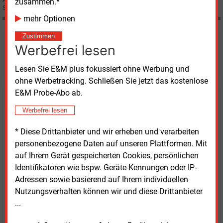
zusammen.*
Stromhandels.
mehr Optionen
Zustimmen
Möchten Sie diese und
Werbefrei lesen
weitere Nachrichten lesen?
Lesen Sie E&M plus fokussiert ohne Werbung und
ohne Werbetracking. Schließen Sie jetzt das kostenlose
E&M Probe-Abo ab.
Kaufen Sie den Artikel
Werbefrei lesen
erhalten Sie sofort diesen redaktionellen Beitrag für
* Diese Drittanbieter und wir erheben und verarbeiten
nur €
2.98
personenbezogene Daten auf unseren Plattformen. Mit
auf Ihrem Gerät gespeicherten Cookies, persönlichen
Identifikatoren wie bspw. Geräte-Kennungen oder IP-
Adressen sowie basierend auf Ihrem individuellen
Nutzungsverhalten können wir und diese Drittanbieter
...
JETZT ARTIKEL KAUFEN