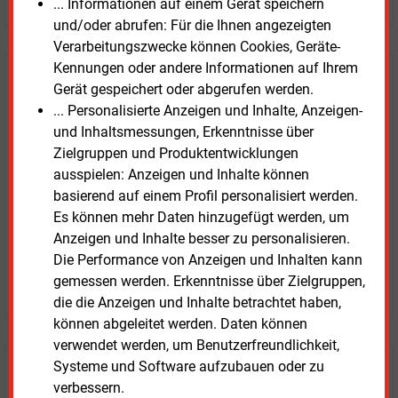
... Informationen auf einem Gerät speichern
und/oder abrufen: Für die Ihnen angezeigten
Verarbeitungszwecke können Cookies, Geräte-
Kennungen oder andere Informationen auf Ihrem
E&M
Testen Sie
kostenlos und
Gerät gespeichert oder abgerufen werden.
unverbindlich
... Personalisierte Anzeigen und Inhalte, Anzeigen-
und Inhaltsmessungen, Erkenntnisse über
Zwei Wochen kostenfreier Zugang
Zielgruppen und Produktentwicklungen
Zugang auf stündlich aktualisierte Nachrichten mit
ausspielen: Anzeigen und Inhalte können
Prognose- und Marktdaten
basierend auf einem Profil personalisiert werden.
+ einmal täglich E&M daily
Es können mehr Daten hinzugefügt werden, um
+ zwei Ausgaben der Zeitung E&M
Anzeigen und Inhalte besser zu personalisieren.
ohne automatische Verlängerung
Die Performance von Anzeigen und Inhalten kann
gemessen werden. Erkenntnisse über Zielgruppen,
JETZT KOSTENLOS TESTEN
die die Anzeigen und Inhalte betrachtet haben,
können abgeleitet werden. Daten können
verwendet werden, um Benutzerfreundlichkeit,
Systeme und Software aufzubauen oder zu
Login für Kunden
verbessern.