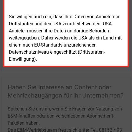
Sie willigen auch ein, dass Ihre Daten von Anbietern in
Drittstaaten und den USA verarbeitet werden. USA-
Anbieter müssen ihre Daten an dortige Behörden
weitergegeben. Daher werden die USA als ein Land mit
einem nach EU-Standards unzureichenden
Datenschutzniveau eingeschätzt (Drittstaaten-
Einwilligung).
LOGIN
Haben Sie Interesse an Content oder
Mehrfachzugängen für Ihr Unternehmen?
Sprechen Sie uns an, wenn Sie Fragen zur Nutzung von
E&M-Inhalten oder den verschiedenen Abonnement-
Paketen haben.
Das E&M-Vertriebsteam freut sich unter Tel. 08152 / 93