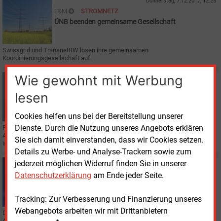
Donnerstag, 7.12.2017, 12:25
E&M
STROMNETZ
ÜNB beenden gemeinsame Gesellschaft
Swissgrid und TransnetBW lösen ihre gemeinsamen
Koordinierungsgesellschaft auf.
Wie gewohnt mit Werbung
Montag, 7.08.2017, 08:44
E&M
SCHWEIZ
lesen
Paradigmenwechsel bei Swissgrid
Cookies helfen uns bei der Bereitstellung unserer
Dienste. Durch die Nutzung unseres Angebots erklären
Rund 30 Besitzer des Verbundnetzes wurden formal enteignet und die
Aufgabe einem einzigen Verbundnetzbetreiber übertragen, der Swissgrid. Sie
Sie sich damit einverstanden, dass wir Cookies setzen.
ist die erste Adresse für den Stromhandel.
Details zu Werbe- und Analyse-Trackern sowie zum
jederzeit möglichen Widerruf finden Sie in unserer
Mittwoch, 29.03.2017, 17:41
E&M
EUROPA
Datenschutzerklärung
am Ende jeder Seite.
Eurelectric: Kein Brexit beim Strombinnenmarkt
Tracking: Zur Verbesserung und Finanzierung unseres
Webangebots arbeiten wir mit Drittanbietern
Der europäische Stromverband Eurelectric fordert angesichts des Brexit-
Antrags Großbritanniens die Beibehaltung des freien grenzüberschreitenden