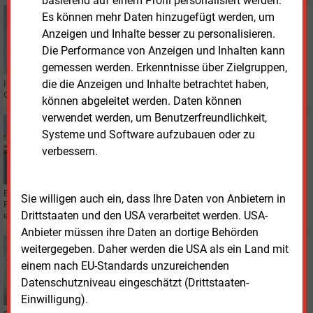
basierend auf einem Profil personalisiert werden.
Freitag, 12.06.2026, 14:26
Es können mehr Daten hinzugefügt werden, um
WINDKRAFT
Anzeigen und Inhalte besser zu personalisieren.
Erste Windkraftanlage für Offshorepark
Die Performance von Anzeigen und Inhalten kann
„Nordseecluster“
gemessen werden. Erkenntnisse über Zielgruppen,
die die Anzeigen und Inhalte betrachtet haben,
In der deutschen Nordsee steht nun die erste Windkraftanlage für den
Offshore-Windpark „Nordseecluster“ mit einer Leistung von 15 MW.
können abgeleitet werden. Daten können
verwendet werden, um Benutzerfreundlichkeit,
Mittwoch, 29.04.2026, 15:55
Systeme und Software aufzubauen oder zu
POLITIK
verbessern.
Maritime Konferenz startet mit Fokus Sicherheit
Bundeskanzler Friedrich Merz und Bundeswirtschaftsministerin Katherina
Sie willigen auch ein, dass Ihre Daten von Anbietern in
Reiche haben in Emden die 14. Nationale Maritime Konferenz eröffnet und
Drittstaaten und den USA verarbeitet werden. USA-
einen Aktionsplan vorgestellt.
Anbieter müssen ihre Daten an dortige Behörden
Montag, 20.04.2026, 13:58
weitergegeben. Daher werden die USA als ein Land mit
WINDKRAFT OFFSHORE
einem nach EU-Standards unzureichenden
Tonnagesteuer entlastet Windkraftausbau
Datenschutzniveau eingeschätzt (Drittstaaten-
Einwilligung).