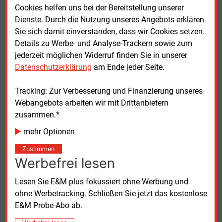
Cookies helfen uns bei der Bereitstellung unserer
Die erste Ausbaustufe, Nordseecluster A, umfasst
Dienste. Durch die Nutzung unseres Angebots erklären
660
MW und ist bereits im Bau. Die Fertigstellung ist
Sie sich damit einverstanden, dass wir Cookies setzen.
für Anfang 2027 vorgesehen. Zusammen werden die
Details zu Werbe- und Analyse-Trackern sowie zum
Windparks des Nordseeclusters jährlich rund 6,5
jederzeit möglichen Widerruf finden Sie in unserer
Milliarden kWh Strom erzeugen, der insbesondere der
Datenschutzerklärung
am Ende jeder Seite.
Dekarbonisierung industrieller Kunden dienen soll.
Dazu zählt auch Amazon, für das RWE kürzlich einen
Tracking: Zur Verbesserung und Finanzierung unseres
Stromabnahmevertrag über 110
MW aus dem
Webangebots arbeiten wir mit Drittanbietern
Nordseecluster B unterzeichnete.
zusammen.*
mehr Optionen
Tobias Keitel, Chief Technology Officer von RWE
Offshore Wind, erklärte, dass die Genehmigungen
Zustimmen
Werbefrei lesen
„die Ampeln auf Grün“ gesetzt hätten und der Ausbau
der Offshore-Windenergie an der deutschen Küste
Lesen Sie E&M plus fokussiert ohne Werbung und
nun fortgesetzt werden könne. „Mit dem
ohne Werbetracking. Schließen Sie jetzt das kostenlose
Nordseecluster treibt RWE die Energiewende aktiv
E&M Probe-Abo ab.
voran und stärkt die Versorgungssicherheit“, sagte
Keitel. RWE gehöre weltweit zu den führenden