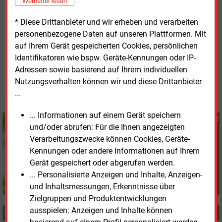
Werbefrei lesen
Anbietern im Bereich Offshore-Wind und realisiere
* Diese Drittanbieter und wir erheben und verarbeiten
weitere große Projekte.
personenbezogene Daten auf unseren Plattformen. Mit
auf Ihrem Gerät gespeicherten Cookies, persönlichen
Freitag, 27.03.2026, 13:53 Uhr
Identifikatoren wie bspw. Geräte-Kennungen oder IP-
Susanne Harmsen
Adressen sowie basierend auf Ihrem individuellen
© 2026 Energie & Management GmbH
Nutzungsverhalten können wir und diese Drittanbieter
...
... Informationen auf einem Gerät speichern
Susanne Harmsen
und/oder abrufen: Für die Ihnen angezeigten
+49 (0) 151 28207503
Verarbeitungszwecke können Cookies, Geräte-
s.harmsen@energie-
Kennungen oder andere Informationen auf Ihrem
und-management.de
Gerät gespeichert oder abgerufen werden.
... Personalisierte Anzeigen und Inhalte, Anzeigen-
und Inhaltsmessungen, Erkenntnisse über
Zielgruppen und Produktentwicklungen
ausspielen: Anzeigen und Inhalte können
MEHR ZUM THEMA