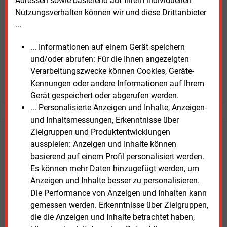
Adressen sowie basierend auf Ihrem individuellen
nur €
2.98
Nutzungsverhalten können wir und diese Drittanbieter
...
... Informationen auf einem Gerät speichern
und/oder abrufen: Für die Ihnen angezeigten
Verarbeitungszwecke können Cookies, Geräte-
Kennungen oder andere Informationen auf Ihrem
JETZT ARTIKEL KAUFEN
Gerät gespeichert oder abgerufen werden.
... Personalisierte Anzeigen und Inhalte, Anzeigen-
und Inhaltsmessungen, Erkenntnisse über
Zielgruppen und Produktentwicklungen
E&M
Testen Sie
kostenlos und
ausspielen: Anzeigen und Inhalte können
unverbindlich
basierend auf einem Profil personalisiert werden.
Es können mehr Daten hinzugefügt werden, um
Zwei Wochen kostenfreier Zugang
Anzeigen und Inhalte besser zu personalisieren.
Zugang auf stündlich aktualisierte Nachrichten mit
Die Performance von Anzeigen und Inhalten kann
Prognose- und Marktdaten
gemessen werden. Erkenntnisse über Zielgruppen,
+ einmal täglich E&M daily
die die Anzeigen und Inhalte betrachtet haben,
+ zwei Ausgaben der Zeitung E&M