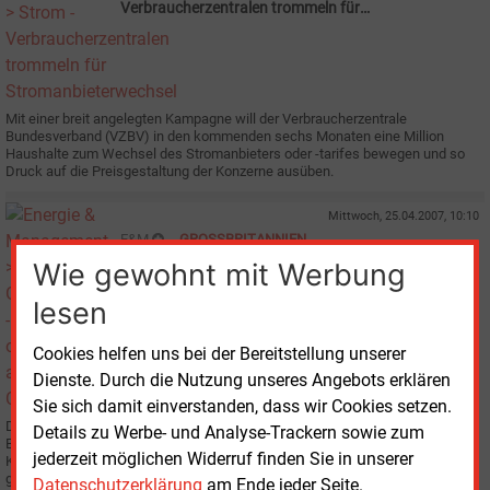
Verbraucherzentralen trommeln für
Stromanbieterwechsel
Mit einer breit angelegten Kampagne will der Verbraucherzentrale
Bundesverband (VZBV) in den kommenden sechs Monaten eine Million
Haushalte zum Wechsel des Stromanbieters oder -tarifes bewegen und so
Druck auf die Preisgestaltung der Konzerne ausüben.
Mittwoch, 25.04.2007, 10:10
E&M
GROSSBRITANNIEN
Ofgem mit offenem Brief an Iberdrola–Chef
Wie gewohnt mit Werbung
lesen
Cookies helfen uns bei der Bereitstellung unserer
Dienste. Durch die Nutzung unseres Angebots erklären
Sie sich damit einverstanden, dass wir Cookies setzen.
Der britische Regulator für die Energiewirtschaft, Ofgem-Chef Alistair
Details zu Werbe- und Analyse-Trackern sowie zum
Buchanan, hat dem Vorstandsvorsitzenden des spanischen Energie-
jederzeit möglichen Widerruf finden Sie in unserer
Konzerns Iberdrola, Ignacio Sanchez Galan, in einem offenen Brief Punkte
genannt, die er schleunigst besprechen will.
Datenschutzerklärung
am Ende jeder Seite.