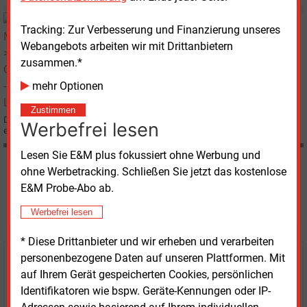
Freitag, 8.12.2006, 09:38
Tracking: Zur Verbesserung und Finanzierung unseres
E&M
GROSSBRITANNIEN
Webangebots arbeiten wir mit Drittanbietern
Flut von Lizenzanträgen
zusammen.*
mehr Optionen
Zustimmen
Der britische Regulator für die Gas- und Strommärkte (Ofgem) erhält derzeit
Werbefrei lesen
eine Flut von Anträgen auf Lizenzen zum Handel und Transport mit Erdgas.
Lesen Sie E&M plus fokussiert ohne Werbung und
ohne Werbetracking. Schließen Sie jetzt das kostenlose
Möchten Sie diese und
E&M Probe-Abo ab.
weitere Nachrichten lesen?
Werbefrei lesen
* Diese Drittanbieter und wir erheben und verarbeiten
personenbezogene Daten auf unseren Plattformen. Mit
Kaufen Sie den Artikel
auf Ihrem Gerät gespeicherten Cookies, persönlichen
Identifikatoren wie bspw. Geräte-Kennungen oder IP-
erhalten Sie sofort diesen redaktionellen Beitrag für