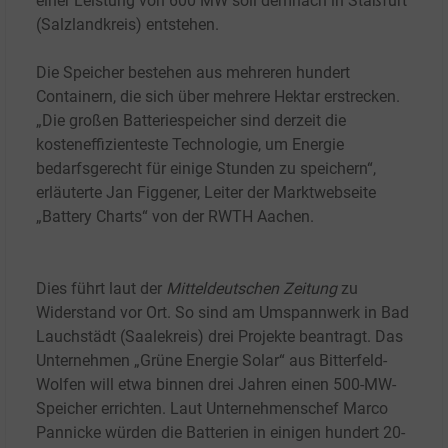
einer Leistung von 600
MW soll demnach in Staßfurt
(Salzlandkreis) entstehen.
Die Speicher bestehen aus mehreren hundert
Containern, die sich über mehrere Hektar erstrecken.
„Die großen Batteriespeicher sind derzeit die
kosteneffizienteste Technologie, um Energie
bedarfsgerecht für einige Stunden zu speichern“,
erläuterte Jan Figgener, Leiter der Marktwebseite
„Battery Charts“ von der RWTH Aachen.
Dies führt laut der
Mitteldeutschen Zeitung
zu
Widerstand vor Ort. So sind am Umspannwerk in Bad
Lauchstädt (Saalekreis) drei Projekte beantragt. Das
Unternehmen „Grüne Energie Solar“ aus Bitterfeld-
Wolfen will etwa binnen drei Jahren einen 500-MW-
Speicher errichten. Laut Unternehmenschef Marco
Pannicke würden die Batterien in einigen hundert 20-