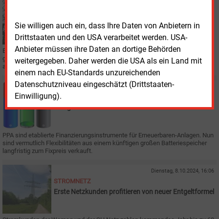
Mittwoch, 5.02.2025, 16:42
STROMNETZ
Mitnetz Strom musste weniger Erzeugung abregeln
Sie willigen auch ein, dass Ihre Daten von Anbietern in
Drittstaaten und den USA verarbeitet werden. USA-
Anbieter müssen ihre Daten an dortige Behörden
Eine Bilanz der Mitnetz Strom für 2024 zu den Eingriffen ins Netz zeigt ein
gemischtes Bild. An mehr Tagen musste weniger an Stromerzeugung
weitergegeben. Daher werden die USA als ein Land mit
abgeregelt werden.
einem nach EU-Standards unzureichenden
Datenschutzniveau eingeschätzt (Drittstaaten-
Donnerstag, 12.12.2024, 14:55
Einwilligung).
STROMSPEICHER
Das größte Batterie-PPA auf dem Kontinent
PPA sind etablierte Finanzierungsinstrumente für Erneuerbaren-Anlagen. Nun
sind vermutlich Flexibilitäten aus einem künftigen großen Batteriespeicher
langfristig zum Fixpreis verkauft.
Dienstag, 8.10.2024, 16:06
STROMNETZ
Erste Netzkunden profitieren von neuer Entgeltformel