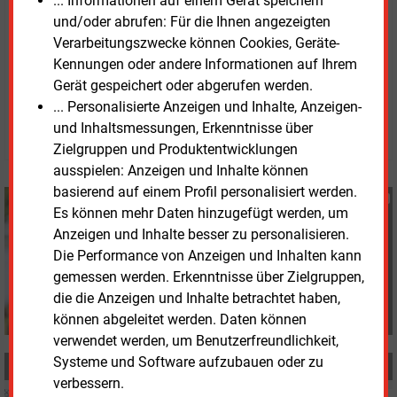
... Informationen auf einem Gerät speichern
Hausbesitzer nutzen sie, um mehr Solarstrom vom
und/oder abrufen: Für die Ihnen angezeigten
Dach selbst zu verbrauchen.
Verarbeitungszwecke können Cookies, Geräte-
Kennungen oder andere Informationen auf Ihrem
Dienstag, 10.09.2024, 12:14 Uhr
Gerät gespeichert oder abgerufen werden.
Susanne Harmsen
... Personalisierte Anzeigen und Inhalte, Anzeigen-
und Inhaltsmessungen, Erkenntnisse über
© 2026 Energie & Management GmbH
Zielgruppen und Produktentwicklungen
ausspielen: Anzeigen und Inhalte können
basierend auf einem Profil personalisiert werden.
Susanne Harmsen
Es können mehr Daten hinzugefügt werden, um
+49 (0) 151 28207503
Anzeigen und Inhalte besser zu personalisieren.
s.harmsen@energie-
Die Performance von Anzeigen und Inhalten kann
und-management.de
gemessen werden. Erkenntnisse über Zielgruppen,
die die Anzeigen und Inhalte betrachtet haben,
können abgeleitet werden. Daten können
verwendet werden, um Benutzerfreundlichkeit,
Systeme und Software aufzubauen oder zu
MEHR ZUM THEMA
verbessern.