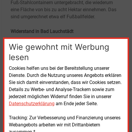
Fuß-Stahlcontainern untergebracht, die wiederum
eine Fläche von bis zu acht Hektar einnehmen. Das
sind umgerechnet etwa elf Fußballfelder.
Widerstand in Bad Lauchstädt
Wie gewohnt mit Werbung
Bad Lauchstädts Bürgermeister Christian Runkel
(CDU) hat versucht, die Baugenehmigung zu
lesen
verweigern. Die Kreisverwaltung hat die Stadt jedoch
überstimmt, da solche Energieprojekte gesetzlich
Cookies helfen uns bei der Bereitstellung unserer
privilegiert sind. Runkel fürchtet eine Verschandelung
Dienste. Durch die Nutzung unseres Angebots erklären
seiner Region, die bereits durch ICE-Trasse,
Sie sich damit einverstanden, dass wir Cookies setzen.
Autobahnen und Windparks belastet sei.
Details zu Werbe- und Analyse-Trackern sowie zum
jederzeit möglichen Widerruf finden Sie in unserer
Andererseits steigen die Netzentgelte für Strom
Datenschutzerklärung
am Ende jeder Seite.
immer weiter, wenn sowohl die Erzeuger von
Ökostrom entlohnt werden müssen, auch wenn ihr
Tracking: Zur Verbesserung und Finanzierung unseres
Strom aktuell nicht benötigt wird und zugleich
Webangebots arbeiten wir mit Drittanbietern
anderswo Ersatzkraftwerke laufen müssen. Diese
zusammen.*