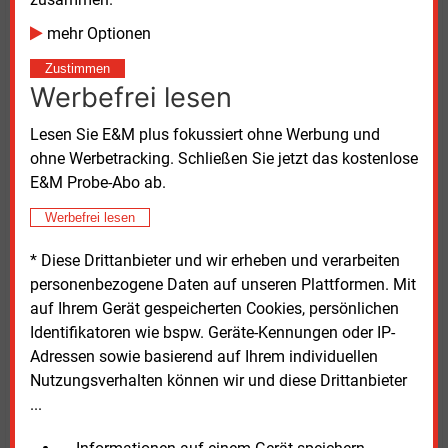
Redispatchkosten betrugen in den vergangenen
mehr Optionen
Jahren jeweils mehrere Milliarden Euro, 2023 allein
3,1
Milliarden Euro.
Zustimmen
Werbefrei lesen
Da die Preise für die Batteriespeicher in den
Lesen Sie E&M plus fokussiert ohne Werbung und
vergangenen vier Jahren um 70
Prozent gefallen
ohne Werbetracking. Schließen Sie jetzt das kostenlose
sind, werden sie wirtschaftlich. Hinzu kommen
E&M Probe-Abo ab.
häufiger billige oder sogar negative Strompreise über
Mittag am Strommarkt. Der gleiche Strom kann
Werbefrei lesen
gespeichert und abends teurer verkauft werden, wenn
* Diese Drittanbieter und wir erheben und verarbeiten
die Nachfrage größer ist als die Produktion von
personenbezogene Daten auf unseren Plattformen. Mit
Sonne und Wind.
auf Ihrem Gerät gespeicherten Cookies, persönlichen
Identifikatoren wie bspw. Geräte-Kennungen oder IP-
Von 2019 bis Ende 2023 hat sich laut dem regionalen
Adressen sowie basierend auf Ihrem individuellen
Betreiber Mitnetz Strom die Anzahl an kleinen
Nutzungsverhalten können wir und diese Drittanbieter
Batteriespeichern im mitteldeutschen Netzgebiet
...
versechsfacht. In diesem Zeitraum kamen den
Angaben zufolge 21.900
Anlagen hinzu.