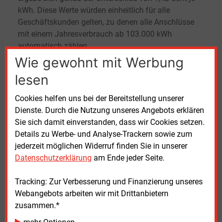
kWh. Diese Werte würden einheitlich für alle
Geschäftskunden gelten, zu denen alle Anschlüsse
mit einem Jahresverbrauch ab 103.000 kWh
automatisch zählen.
Wie gewohnt mit Werbung
In weiteren Passagen lässt der Münchner
lesen
Energiekonzern sich auch zur Preisbildung aus und
verweist auf den Aufschlag im Vergleich der Jahre
Cookies helfen uns bei der Bereitstellung unserer
2022 und 2023. Der sei als Folge des Überfalls auf
Dienste. Durch die Nutzung unseres Angebots erklären
die Ukraine zu sehen, was sich wiederum auf die
Sie sich damit einverstanden, dass wir Cookies setzen.
„Kostenansätze für Flexibilität und Strukturierung“
Details zu Werbe- und Analyse-Trackern sowie zum
niedergeschlagen hätte. Die Kosten seien aber bereits
jederzeit möglichen Widerruf finden Sie in unserer
im Laufe des Jahres 2023 rückläufig gewesen, der
Datenschutzerklärung
am Ende jeder Seite.
Trend habe sich 2024 „aufgrund sich beruhigender
Märkte“ fortgesetzt.
Tracking: Zur Verbesserung und Finanzierung unseres
Webangebots arbeiten wir mit Drittanbietern
Die Stadtwerke München betonen, immer wie
zusammen.*
vereinbart abgerechnet zu haben. Die Annahme, dass