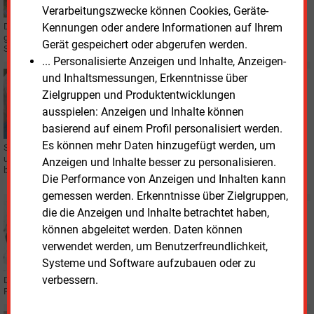
Verarbeitungszwecke können Cookies, Geräte-
Kennungen oder andere Informationen auf Ihrem
Der größte Solarpark im bayrischen Landkreis Ebersberg hat die letzte Hürde
genommen. Anzings Gemeinderat stimmte dem 25-MW-Projekt der Partner
Gerät gespeichert oder abgerufen werden.
Stadtwerke München und Isar Green zu.
... Personalisierte Anzeigen und Inhalte, Anzeigen-
und Inhaltsmessungen, Erkenntnisse über
Mittwoch, 30.04.2025, 12:26
ÖSTERREICH
Zielgruppen und Produktentwicklungen
Verbund überträgt Kleinkundengeschäft formell an
ausspielen: Anzeigen und Inhalte können
Tochter
basierend auf einem Profil personalisiert werden.
Es können mehr Daten hinzugefügt werden, um
Schon bisher betreute die „Verbund Energy for Customers“ die Haushalts-
und Gewerbekunden des Energiekonzerns. Nun tut sie dies auch formell,
Anzeigen und Inhalte besser zu personalisieren.
beschloss die Hauptversammlung.
Die Performance von Anzeigen und Inhalten kann
gemessen werden. Erkenntnisse über Zielgruppen,
Freitag, 8.11.2024, 16:42
die die Anzeigen und Inhalte betrachtet haben,
VERTRIEB
können abgeleitet werden. Daten können
Preissenkungen in Leipzig und Wuppertal
verwendet werden, um Benutzerfreundlichkeit,
Systeme und Software aufzubauen oder zu
verbessern.
Die Leipziger Stadtwerke und die Wuppertaler Stadtwerke kündigen
Preisänderungen zum Jahreswechsel an.