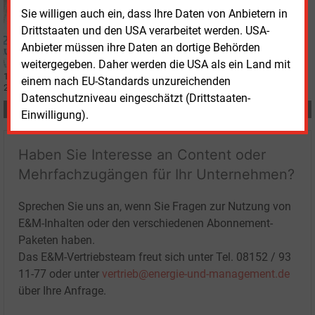
Montag, 25.03.2024, 16:58
Sie willigen auch ein, dass Ihre Daten von Anbietern in
WIRTSCHAFT
Drittstaaten und den USA verarbeitet werden. USA-
Gas und Strom für Privatsektor deutlich günstiger
Anbieter müssen ihre Daten an dortige Behörden
weitergegeben. Daher werden die USA als ein Land mit
16 Prozent weniger als im Vorjahr zahlten Stromkunden im ersten Quartal
einem nach EU-Standards unzureichenden
2024. Beim Gas ist der Preisrückgang sogar noch deutlicher.
Datenschutzniveau eingeschätzt (Drittstaaten-
Teilen:
Einwilligung).
Haben Sie Interesse an Content oder
Mehrfachzugängen für Ihr Unternehmen?
Sprechen Sie uns an, wenn Sie Fragen zur Nutzung von
E&M-Inhalten oder den verschiedenen Abonnement-
Paketen haben.
Das E&M-Vertriebsteam freut sich unter Tel. 08152 / 93
11-77 oder unter
vertrieb@energie-und-management.de
über Ihre Anfrage.