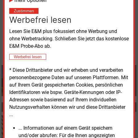
mehr Optionen
die Rechnungen für 2023 „nicht den vereinbarten
Preisen entsprochen hätten, ist falsch“.
Zustimmen
Werbefrei lesen
Dienstag, 8.04.2025, 17:33 Uhr
Lesen Sie E&M plus fokussiert ohne Werbung und
Volker Stephan
ohne Werbetracking. Schließen Sie jetzt das kostenlose
© 2026 Energie & Management GmbH
E&M Probe-Abo ab.
Werbefrei lesen
Volker Stephan
* Diese Drittanbieter und wir erheben und verarbeiten
+49 (0) 8152 9311 0
personenbezogene Daten auf unseren Plattformen. Mit
info@energie-und-management.de
auf Ihrem Gerät gespeicherten Cookies, persönlichen
Identifikatoren wie bspw. Geräte-Kennungen oder IP-
Adressen sowie basierend auf Ihrem individuellen
Nutzungsverhalten können wir und diese Drittanbieter
MEHR ZUM THEMA
...
Donnerstag, 5.06.2025, 16:22
PHOTOVOLTAIK
... Informationen auf einem Gerät speichern
Stadtwerke München ernten die Sonne von Anzing
und/oder abrufen: Für die Ihnen angezeigten