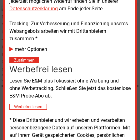
jederzeit möglichen Widerruf finden Sie in unserer
Datenschutzerklärung
am Ende jeder Seite.
Donnerstag, 20.12.2007, 13:35
E&M
UNTERNEHMEN
Offshore-Windenergie als neues Geschäftsfeld
Tracking: Zur Verbesserung und Finanzierung unseres
Webangebots arbeiten wir mit Drittanbietern
zusammen.*
mehr Optionen
Zustimmen
Werbefrei lesen
Die Norddeutschen Seekabelwerke GmbH (NSW) mit Sitz in Nordenham, die
zur amerikanischen Corning Cable Systems-Gruppe gehören, haben den
ersten Auftrag für die Verkabelung eines Offshore-Windparks erhalten.
Lesen Sie E&M plus fokussiert ohne Werbung und
ohne Werbetracking. Schließen Sie jetzt das kostenlose
E&M Probe-Abo ab.
Möchten Sie diese und
Werbefrei lesen
weitere Nachrichten lesen?
* Diese Drittanbieter und wir erheben und verarbeiten
personenbezogene Daten auf unseren Plattformen. Mit
auf Ihrem Gerät gespeicherten Cookies, persönlichen