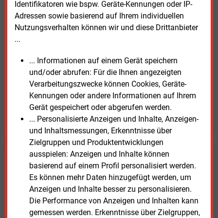
Kaufen Sie den Artikel
Identifikatoren wie bspw. Geräte-Kennungen oder IP-
Adressen sowie basierend auf Ihrem individuellen
erhalten Sie sofort diesen redaktionellen Beitrag für
Nutzungsverhalten können wir und diese Drittanbieter
nur €
8.93
...
... Informationen auf einem Gerät speichern
und/oder abrufen: Für die Ihnen angezeigten
Verarbeitungszwecke können Cookies, Geräte-
Kennungen oder andere Informationen auf Ihrem
Gerät gespeichert oder abgerufen werden.
JETZT ARTIKEL KAUFEN
... Personalisierte Anzeigen und Inhalte, Anzeigen-
und Inhaltsmessungen, Erkenntnisse über
Zielgruppen und Produktentwicklungen
ausspielen: Anzeigen und Inhalte können
E&M
Testen Sie
kostenlos und
basierend auf einem Profil personalisiert werden.
unverbindlich
Es können mehr Daten hinzugefügt werden, um
Anzeigen und Inhalte besser zu personalisieren.
Zwei Wochen kostenfreier Zugang
Die Performance von Anzeigen und Inhalten kann
Zugang auf stündlich aktualisierte Nachrichten mit
gemessen werden. Erkenntnisse über Zielgruppen,