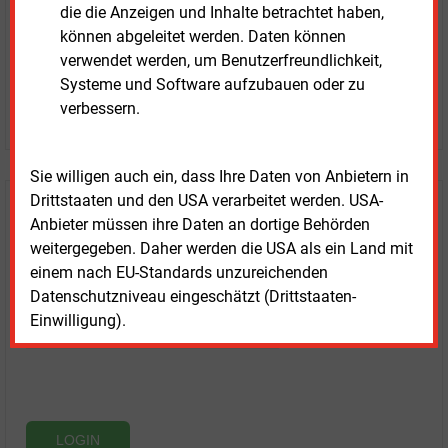
Prognose- und Marktdaten
die die Anzeigen und Inhalte betrachtet haben,
+ einmal täglich E&M daily
können abgeleitet werden. Daten können
+ zwei Ausgaben der Zeitung E&M
verwendet werden, um Benutzerfreundlichkeit,
ohne automatische Verlängerung
Systeme und Software aufzubauen oder zu
verbessern.
JETZT KOSTENLOS TESTEN
Sie willigen auch ein, dass Ihre Daten von Anbietern in
Drittstaaten und den USA verarbeitet werden. USA-
Login für Kunden
Anbieter müssen ihre Daten an dortige Behörden
weitergegeben. Daher werden die USA als ein Land mit
einem nach EU-Standards unzureichenden
Datenschutzniveau eingeschätzt (Drittstaaten-
Einwilligung).
LOGIN