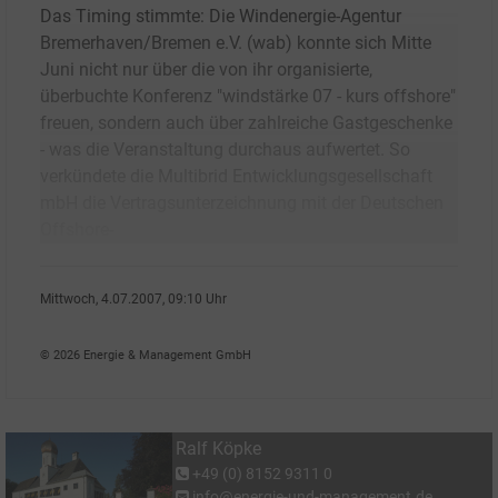
Das Timing stimmte: Die Windenergie-Agentur
Bremerhaven/Bremen e.V. (wab) konnte sich Mitte
Juni nicht nur über die von ihr organisierte,
überbuchte Konferenz "windstärke 07 - kurs offshore"
freuen, sondern auch über zahlreiche Gastgeschenke
- was die Veranstaltung durchaus aufwertet. So
verkündete die Multibrid Entwicklungsgesellschaft
mbH die Vertragsunterzeichnung mit der Deutschen
Offshore-
Mittwoch, 4.07.2007, 09:10 Uhr
Ralf K�pke
© 2026 Energie & Management GmbH
Ralf Köpke
+49 (0) 8152 9311 0
info@energie-und-management.de