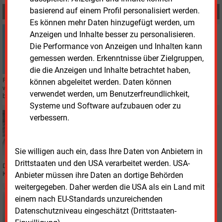
basierend auf einem Profil personalisiert werden.
MEHR ZUM THEMA
Es können mehr Daten hinzugefügt werden, um
Mittwoch, 5.08.2026, 10:51
Anzeigen und Inhalte besser zu personalisieren.
E&M
WINDKRAFT ONSHORE
Die Performance von Anzeigen und Inhalten kann
Octopus startet vierten Windstrom-Fan-Club
gemessen werden. Erkenntnisse über Zielgruppen,
die die Anzeigen und Inhalte betrachtet haben,
Rund um den Windpark Gomadingen bietet Octopus Energy einen Tarif mit
können abgeleitet werden. Daten können
windabhängigen Rabatten an. Das Modell hat der Versorger aus dem
verwendet werden, um Benutzerfreundlichkeit,
britischen Markt übernommen.
Systeme und Software aufzubauen oder zu
verbessern.
Donnerstag, 7.05.2026, 11:16
PERSONALIE
Tibber bündelt Führung für zwei Märkte
Sie willigen auch ein, dass Ihre Daten von Anbietern in
Drittstaaten und den USA verarbeitet werden. USA-
Die Führung von Tibber in Deutschland wechselt. Künftig verantwortet Wilko
Klaassen zusätzlich das Geschäft in den Niederlanden.
Anbieter müssen ihre Daten an dortige Behörden
weitergegeben. Daher werden die USA als ein Land mit
Dienstag, 3.02.2026, 16:07
einem nach EU-Standards unzureichenden
SMART METER
Datenschutzniveau eingeschätzt (Drittstaaten-
Nachrüstmodul macht Steuerung über Smart Meter