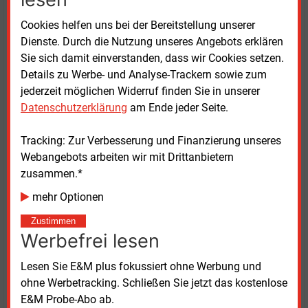
Zur aktuellen Ankündigung erklärte Catherine O‘Kelly,
CEO von Calisen: „Die intelligenten Messsysteme, die
Cookies helfen uns bei der Bereitstellung unserer
wir im Rahmen unseres Partnerschaftsmodells
Dienste. Durch die Nutzung unseres Angebots erklären
bereitstellen, bei dem wir die Finanzierung und
Sie sich damit einverstanden, dass wir Cookies setzen.
Installation übernehmen, ermöglichen Verbrauchern
Details zu Werbe- und Analyse-Trackern sowie zum
einen schnellen und einfachen Zugang zu diesem für
jederzeit möglichen Widerruf finden Sie in unserer
eine erfolgreiche Energiewende wichtigen
Datenschutzerklärung
am Ende jeder Seite.
Instrument.“
Tracking: Zur Verbesserung und Finanzierung unseres
„Wir sehen ein enormes Potenzial, die Energiewende
Webangebots arbeiten wir mit Drittanbietern
am deutschen Markt zu beschleunigen. Deshalb
zusammen.*
bauen wir vor Ort ein Team auf, um diesen Wandel
mehr Optionen
aktiv zu unterstützen“, fügte Claus Fest hinzu. Er ist
der neue Geschäftsführer der Calisen Deutschland
Zustimmen
GmbH. Er kommt von EnBW, wo er unter anderem
Werbefrei lesen
den Bereich Energiewirtschaft und Beschaffung
Lesen Sie E&M plus fokussiert ohne Werbung und
leitete.
ohne Werbetracking. Schließen Sie jetzt das kostenlose
E&M Probe-Abo ab.
„Durch die Partnerschaft mit EMG zeigen wir, dass