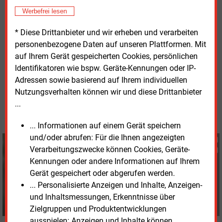
Smart Metering ein investierbares Asset ist und
Werbefrei lesen
erschließen privates Kapital, das für die Erreichung
der erforderlichen Größe und Geschwindigkeit des
* Diese Drittanbieter und wir erheben und verarbeiten
Rollouts von Smart Metern unerlässlich ist“, so Fest.
personenbezogene Daten auf unseren Plattformen. Mit
auf Ihrem Gerät gespeicherten Cookies, persönlichen
Identifikatoren wie bspw. Geräte-Kennungen oder IP-
Dienstag, 11.11.2025, 16:16 Uhr
Adressen sowie basierend auf Ihrem individuellen
Fritz Wilhelm
Nutzungsverhalten können wir und diese Drittanbieter
© 2026 Energie & Management GmbH
...
... Informationen auf einem Gerät speichern
und/oder abrufen: Für die Ihnen angezeigten
Fritz Wilhelm
Verarbeitungszwecke können Cookies, Geräte-
+49 (0) 6007 9396075
Kennungen oder andere Informationen auf Ihrem
f.wilhelm@energie-und-
Gerät gespeichert oder abgerufen werden.
management.de
... Personalisierte Anzeigen und Inhalte, Anzeigen-
und Inhaltsmessungen, Erkenntnisse über
Zielgruppen und Produktentwicklungen
ausspielen: Anzeigen und Inhalte können