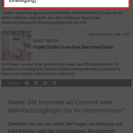
Einwilligung).
Gateway möglich
Theben Smart Energy hat ein zertifiziertes Mehrwertmodul für sein Smart
Meter Gateway vorgestellt, das ohne Hardware-Tausch den
Netzanschlusspunkt steuerungsfähig machen soll.
Mittwoch, 28.01.2026, 14:37
SMART METER
Projekt fördert Know-how über Smart Meter
Ein Projekt, an dem unter anderem die Asew, das Effizienznetzwerk für
Stadtwerke, beteiligt war, hat den Nutzen intelligenter Messsysteme für
kleine und mittlere Unternehmen untersucht.
Teilen:
Haben Sie Interesse an Content oder
Mehrfachzugängen für Ihr Unternehmen?
Sprechen Sie uns an, wenn Sie Fragen zur Nutzung von
E&M-Inhalten oder den verschiedenen Abonnement-