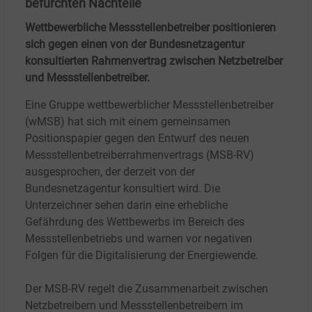
befürchten Nachteile
Wettbewerbliche Messstellenbetreiber positionieren
sich gegen einen von der Bundesnetzagentur
konsultierten Rahmenvertrag zwischen Netzbetreiber
und Messstellenbetreiber.
Eine Gruppe wettbewerblicher Messstellenbetreiber
(wMSB) hat sich mit einem gemeinsamen
Positionspapier gegen den Entwurf des neuen
Messstellenbetreiberrahmenvertrags (MSB-RV)
ausgesprochen, der derzeit von der
Bundesnetzagentur konsultiert wird. Die
Unterzeichner sehen darin eine erhebliche
Gefährdung des Wettbewerbs im Bereich des
Messstellenbetriebs und warnen vor negativen
Folgen für die Digitalisierung der Energiewende.
Der MSB-RV regelt die Zusammenarbeit zwischen
Netzbetreibern und Messstellenbetreibern im