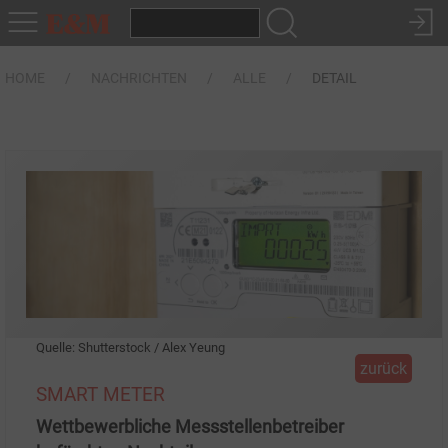
HOME
NACHRICHTEN
ALLE
DETAIL
Quelle: Shutterstock / Alex Yeung
zurück
SMART METER
Wettbewerbliche Messstellenbetreiber