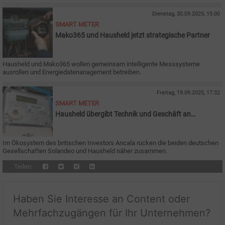
Dienstag, 30.09.2025, 15:00
SMART METER
Mako365 und Hausheld jetzt strategische Partner
Hausheld und Mako365 wollen gemeinsam intelligente Messsysteme
ausrollen und Energiedatenanagement betreiben.
Freitag, 19.09.2025, 17:32
SMART METER
Hausheld übergibt Technik und Geschäft an
Solandeo
Im Ökosystem des britischen Investors Ancala rücken die beiden deutschen
Gesellschaften Solandeo und Hausheld näher zusammen.
Teilen:
Haben Sie Interesse an Content oder
Mehrfachzugängen für Ihr Unternehmen?