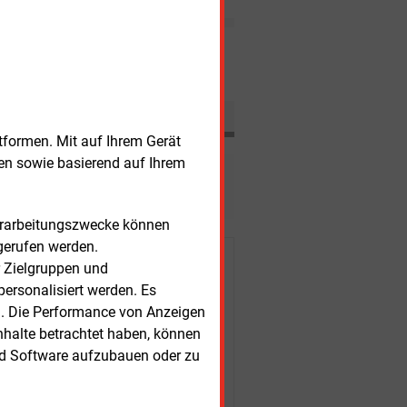
und europäischen
Handelsplätzen in die neue
Woche gestartet.
Nachrichten
tformen. Mit auf Ihrem Gerät
sen sowie basierend auf Ihrem
esen?
Verarbeitungszwecke können
gerufen werden.
r Kunden
r Zielgruppen und
ersonalisiert werden. Es
n. Die Performance von Anzeigen
nhalte betrachtet haben, können
nd Software aufzubauen oder zu