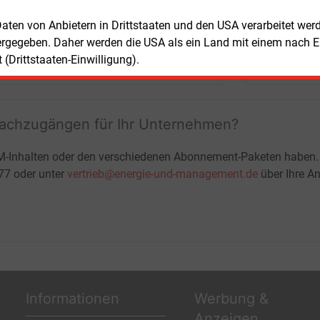
+ einmal täglich E&M daily
 Daten von Anbietern in Drittstaaten und den USA verarbeitet we
+ zwei Ausgaben der Zeitung E&M
ergegeben. Daher werden die USA als ein Land mit einem nach 
ohne automatische Verlängerung
JETZT KOSTENLOS TESTEN
LOGIN
(Drittstaaten-Einwilligung).
fachzugängen für Ihr Unternehmen?
M-Inhalten oder den verschiedenen Abonnement-Paketen haben.
-77 oder unter
vertrieb@energie-und-management.de
über Ihre An
Informationen
Werbung &
Anzeigen