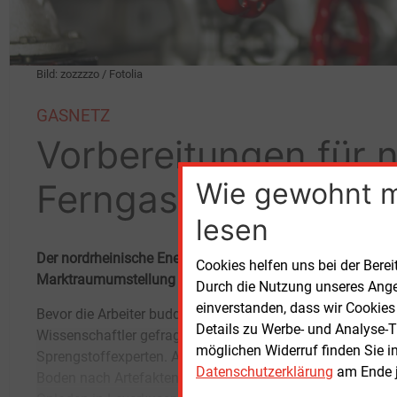
Bild: zozzzzo / Fotolia
GASNETZ
Vorbereitungen für 
Wie gewohnt 
Ferngasleitung
lesen
Der nordrheinische Energiedienstleister NETG verlegt eine
Cookies helfen uns bei der Berei
Marktraumumstellung von L- auf H-Gas.
Durch die Nutzung unseres Ange
einverstanden, dass wir Cookies
Bevor die Arbeiter buddeln, sind erst einmal
Kampfmittelräumdienst anrücken. Wann
Details zu Werbe- und Analyse-T
Wissenschaftler gefragt und
genau die Leitungsbauer ans Werk gehen
möglichen Widerruf finden Sie i
Sprengstoffexperten. Archäologen sollen den
können, ist noch offen.Über den Projektverlauf
Datenschutzerklärung
am Ende j
Boden nach Artefakten untersuchen, bei
gibt nun eine eigens eingerichteten Website