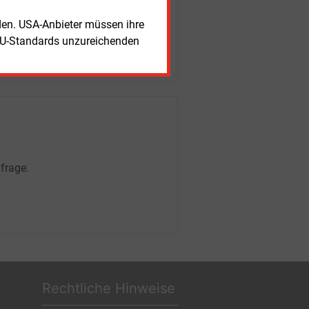
rden. USA-Anbieter müssen ihre
EU-Standards unzureichenden
frage.
Rechtliche Hinweise