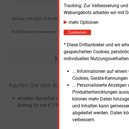
Opladen in Leverkusen muss der
Ausku
Tracking: Zur Verbesserung und
Webangebots arbeiten wir mit D
Montag, 8.06.2020, 16:48 Uhr
mehr Optionen
Manfred Fischer
© 2026 Energie & Management GmbH
Zustimmen
* Diese Drittanbieter und wir e
gespeicherten Cookies, persönli
Möchten Sie dies
individuellen Nutzungsverhalten 
... Informationen auf eine
Cookies, Geräte-Kennungen 
Kaufen Sie den Artikel
Te
... Personalisierte Anzeige
Produktentwicklungen ausspi
un
erhalten Sie sofort diesen redaktionellen
können mehr Daten hinzugef
Beitrag für nur €
2.98
und Inhalten kann gemessen 
abgeleitet werden. Daten k
verbessern.