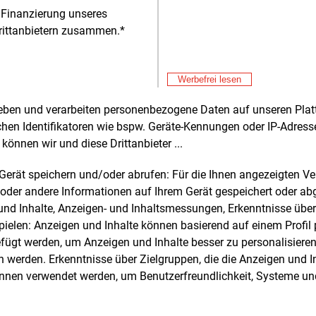
nft. Unter www.netg-voigtslach-pa
 Finanzierung unseres
rittanbietern zusammen.*
Alle 
Werbefrei lesen
rheben und verarbeiten personenbezogene Daten auf unseren Plat
chen Identifikatoren wie bspw. Geräte-Kennungen oder IP-Adres
e und weitere Nachrichten l
können wir und diese Drittanbieter ...
m Gerät speichern und/oder abrufen: Für die Ihnen angezeigten 
oder andere Informationen auf Ihrem Gerät gespeichert oder ab
E&M
sten Sie
kostenlos
Login fü
n und Inhalte, Anzeigen- und Inhaltsmessungen, Erkenntnisse übe
elen: Anzeigen und Inhalte können basierend auf einem Profil p
d unverbindlich
ügt werden, um Anzeigen und Inhalte besser zu personalisiere
werden. Erkenntnisse über Zielgruppen, die die Anzeigen und I
Zwei Wochen kostenfreier Zugang
önnen verwendet werden, um Benutzerfreundlichkeit, Systeme u
Zugang auf stündlich aktualisierte
Nachrichten mit Prognose- und
Marktdaten