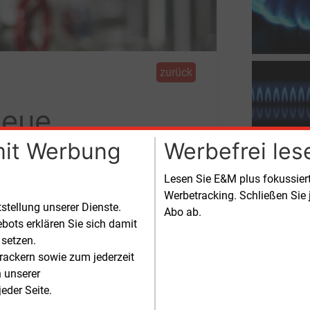
zurück
neue
mit Werbung
Werbefrei les
Lesen Sie E&M plus fokussie
Werbetracking. Schließen Sie 
 neue Ferngasleitung für die
tstellung unserer Dienste.
Abo ab.
bots erklären Sie sich damit
 setzen.
rackern sowie zum jederzeit
n unserer
eder Seite.