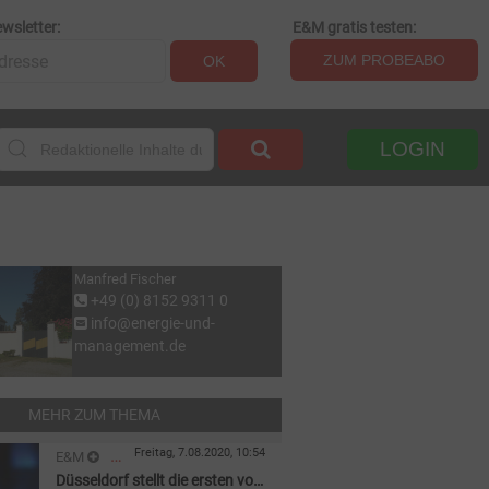
wsletter:
E&M gratis testen:
ZUM PROBEABO
OK
LOGIN
Manfred Fischer
+49 (0) 8152 9311 0
info@energie-und-
management.de
MEHR ZUM THEMA
Freitag, 7.08.2020, 10:54
E&M
Düsseldorf stellt die ersten von
GAS