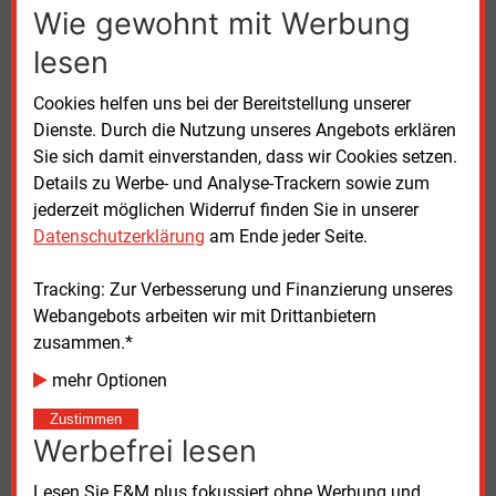
Wie gewohnt mit Werbung
oder ETS I eingesetzt werden, dürften nicht zusätzlich
auf die THG-Quote angerechnet werden. Ebenso
lesen
müsse eine Doppelförderung ausgeschlossen
werden, etwa wenn in anderen EU-Staaten bereits
Cookies helfen uns bei der Bereitstellung unserer
subventionierte Kraftstoffe in Deutschland nochmals
Dienste. Durch die Nutzung unseres Angebots erklären
quoterhöhend geltend gemacht würden.
Sie sich damit einverstanden, dass wir Cookies setzen.
Details zu Werbe- und Analyse-Trackern sowie zum
Zur Betrugsprävention verlangen die Verbände
jederzeit möglichen Widerruf finden Sie in unserer
verpflichtende Vor-Ort-Kontrollen der Bundesanstalt
Datenschutzerklärung
am Ende jeder Seite.
für Landwirtschaft und Ernährung spätestens ab
Inkrafttreten des Gesetzes mit angemessener
Tracking: Zur Verbesserung und Finanzierung unseres
Übergangsfrist. Zudem sprechen sie sich für eine
Webangebots arbeiten wir mit Drittanbietern
Flexibilisierung der 10. BImSchV aus: Statt Super E5
zusammen.*
solle Super E10 zur verpflichtenden Schutzsorte
mehr Optionen
werden, um Infrastruktur für höhere Beimischungen
und künftige Kraftstoffe wie E20 zu öffnen.
Zustimmen
Werbefrei lesen
Angesichts der rückwirkenden Geltung für 2026
Lesen Sie E&M plus fokussiert ohne Werbung und