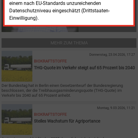
einem nach EU-Standards unzureichenden
management.de
Datenschutzniveau eingeschätzt (Drittstaaten-
Einwilligung).
MEHR ZUM THEMA
Donnerstag, 23.04.2026, 17:27
BIOKRAFTSTOFFE
THG-Quote im Verkehr steigt auf 65 Prozent bis 2040
Der Bundestag hat in Berlin einen Gesetzentwurf der Bundesregierung
beschlossen, der die Treibhausgasminderungsquote (THG-Quote) im
Verkehr bis 2040 auf 65 Prozent anhebt.
Montag, 9.03.2026, 11:21
BIOKRAFTSTOFFE
Steiles Wachstum für Agriportance