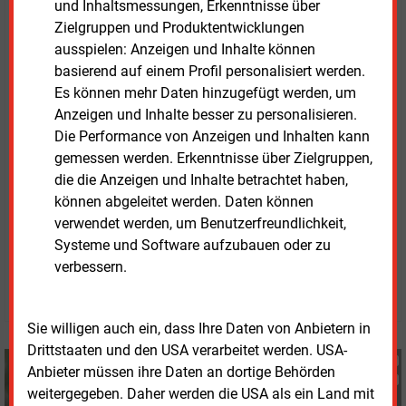
und Inhaltsmessungen, Erkenntnisse über
Möglichkeit behördlicher Kontrollen in
Zielgruppen und Produktentwicklungen
Produktionsanlagen solle nach dem Entwurf jedoch
ausspielen: Anzeigen und Inhalte können
erst ab 2027 greifen. Der Bundestag sollte dafür
basierend auf einem Profil personalisiert werden.
sorgen, dass diese Regelung möglichst frühzeitig
Es können mehr Daten hinzugefügt werden, um
angewendet werde, um seriöse Unternehmen zu
Anzeigen und Inhalte besser zu personalisieren.
schützen, sagte Baumann.
Die Performance von Anzeigen und Inhalten kann
gemessen werden. Erkenntnisse über Zielgruppen,
Das
Positionspapier
steht hier zum Download zur
die die Anzeigen und Inhalte betrachtet haben,
Verfügung.
können abgeleitet werden. Daten können
verwendet werden, um Benutzerfreundlichkeit,
Dienstag, 24.02.2026, 11:07 Uhr
Systeme und Software aufzubauen oder zu
Fritz Wilhelm
verbessern.
© 2026 Energie & Management GmbH
Sie willigen auch ein, dass Ihre Daten von Anbietern in
Drittstaaten und den USA verarbeitet werden. USA-
Fritz Wilhelm
Anbieter müssen ihre Daten an dortige Behörden
+49 (0) 6007 9396075
weitergegeben. Daher werden die USA als ein Land mit
f.wilhelm@energie-und-