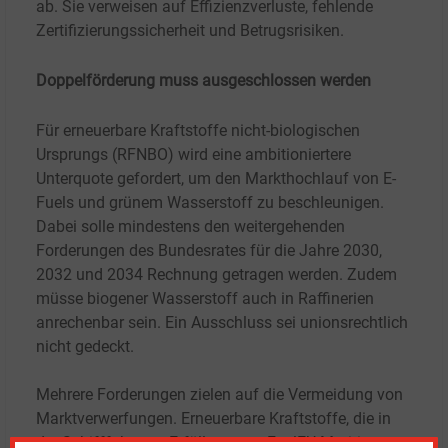
ab. Sie verweisen auf Effizienzverluste, fehlende
Zertifizierungssicherheit und Betrugsrisiken.
Doppelförderung muss ausgeschlossen werden
Für erneuerbare Kraftstoffe nicht-biologischen
Ursprungs (RFNBO) wird eine ambitioniertere
Unterquote gefordert, um den Markthochlauf von E-
Fuels und grünem Wasserstoff zu beschleunigen.
Dabei solle mindestens den weitergehenden
Forderungen des Bundesrates für die Jahre 2030,
2032 und 2034 Rechnung getragen werden. Zudem
müsse biogener Wasserstoff auch in Raffinerien
anrechenbar sein. Ein Ausschluss sei unionsrechtlich
nicht gedeckt.
Mehrere Forderungen zielen auf die Vermeidung von
Marktverwerfungen. Erneuerbare Kraftstoffe, die in
der Schifffahrt zur Erfüllung von FuelEU Maritime