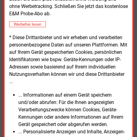
fordern die Unterzeichner schließlich einen zügigen
ohne Werbetracking. Schließen Sie jetzt das kostenlose
Abschluss des Gesetzgebungsverfahrens, damit
E&M Probe-Abo ab.
Inverkehrbringer frühzeitig Planungssicherheit
erhalten.
Werbefrei lesen
Elmar Kühn, Hauptgeschäftsführer von UNITI
* Diese Drittanbieter und wir erheben und verarbeiten
Bundesverband Energie Mittelstand, erklärte wörtlich:
personenbezogene Daten auf unseren Plattformen. Mit
„Eine ambitionierte Fortentwicklung der THG-Quote
auf Ihrem Gerät gespeicherten Cookies, persönlichen
würde dazu beitragen, die Nachfrage nach
Identifikatoren wie bspw. Geräte-Kennungen oder IP-
regenerativen Kraftstoffen nachhaltig zu befördern.
Adressen sowie basierend auf Ihrem individuellen
Eine regulatorische Fessel, die die Kraftstoffwende
Nutzungsverhalten können wir und diese Drittanbieter
im Straßenverkehr bislang maßgeblich aufhält,
...
würde damit gelöst.“
... Informationen auf einem Gerät speichern
und/oder abrufen: Für die Ihnen angezeigten
Der Geschäftsführer des Verbands der Deutschen
Verarbeitungszwecke können Cookies, Geräte-
Biokraftstoffindustrie (VDB), Elmar Baumann, verwies
Kennungen oder andere Informationen auf Ihrem
darauf, dass der Wegfall der Doppelanrechnung für
Gerät gespeichert oder abgerufen werden.
fortschrittliche Biokraftstoffe ein wichtiger Schritt zur
... Personalisierte Anzeigen und Inhalte, Anzeigen-
Reduzierung von Betrugsanreizen sei. Die