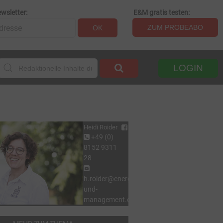
wsletter:
E&M gratis testen:
ZUM PROBEABO
OK
LOGIN
Heidi Roider
+49 (0)
8152 9311
28
h.roider@energie-
und-
management.de