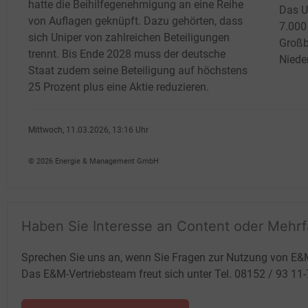
hatte die Beihilfegenehmigung an eine Reihe
Das U
von Auflagen geknüpft. Dazu gehörten, dass
7.000
sich Uniper von zahlreichen Beteiligungen
Großb
trennt. Bis Ende 2028 muss der deutsche
Niede
Staat zudem seine Beteiligung auf höchstens
25
Prozent plus eine Aktie reduzieren.
Mittwoch, 11.03.2026, 13:16 Uhr
Heidi Roider
© 2026 Energie & Management GmbH
Haben Sie Interesse an Content oder Mehr
Sprechen Sie uns an, wenn Sie Fragen zur Nutzung von E&
Das E&M-Vertriebsteam freut sich unter Tel. 08152 / 93 11