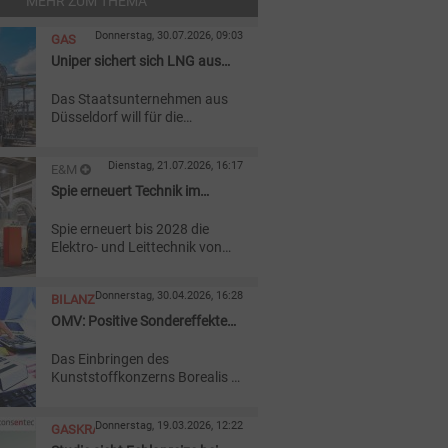
MEHR ZUM THEMA
Donnerstag, 30.07.2026, 09:03
GAS
Uniper sichert sich LNG aus
Kanada
Das Staatsunternehmen aus
Düsseldorf will für die
kommenden 20 Jahre
verflüssigtes Erdgas aus
Dienstag, 21.07.2026, 16:17
E&M
Nordamerika beziehen. Die
Anlage muss noch gebaut
Spie erneuert Technik im
GASKRAFTWERK
werden.
Kraftwerk Staudinger
Spie erneuert bis 2028 die
Elektro- und Leittechnik von
Block 4 des Kraftwerks
Staudinger. Der
Donnerstag, 30.04.2026, 16:28
BILANZ
systemrelevante
Gaskraftwerksblock soll bis
OMV: Positive Sondereffekte
mindestens 2031 verfügbar
prägen Quartalsbilanz
bleiben.
Das Einbringen des
Kunststoffkonzerns Borealis in
die Borouge Group
International schlug mit 743
Donnerstag, 19.03.2026, 12:22
GASKRAFTWERKE
Millionen Euro zu Buche,