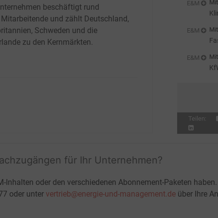
Mit
E&M
nternehmen beschäftigt rund
Kl
Mitarbeitende und zählt Deutschland,
Mit
ritannien, Schweden und die
E&M
Fa
rlande zu den Kernmärkten.
pr
Mit
E&M
Kf
Teilen:
fachzugängen für Ihr Unternehmen?
M-Inhalten oder den verschiedenen Abonnement-Paketen haben.
-77 oder unter
vertrieb@energie-und-management.de
über Ihre An