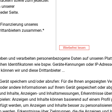
rackern sowie zum jederzeit
Don
E&M
gen kleiner geworden. Die Folgen der
n unserer
Bu
ise haben sich zum letzten Mal im
eder Seite.
zu
Don
nis gezeigt.“
E&M
Wä
 Finanzierung unseres
Ha
itionen von über 2,5 Milliarden in
Don
E&M
rittanbietern zusammen.*
Wi
chland geplant
Ei
Don
E&M
r plant Investitionen von rund
Werbefrei lesen
E-
iarden Euro bis 2030 in
Don
rheben und verarbeiten personenbezogene Daten auf unseren Plat
rgungssicherheit, Wachstum und
Pr
chen Identifikatoren wie bspw. Geräte-Kennungen oder IP-Adres
formation. Für die Umsetzung der 2023
können wir und diese Drittanbieter ...
Don
ündigten Konzernstrategie sind
E&M
In
titionsentscheidungen von mehr als
m Gerät speichern und/oder abrufen: Für die Ihnen angezeigten 
En
illionen Euro bereits getroffen. In
Don
E&M
oder andere Informationen auf Ihrem Gerät gespeichert oder ab
chland beabsichtigt Uniper Investitionen
Wa
n und Inhalte, Anzeigen- und Inhaltsmessungen, Erkenntnisse übe
ber 2,5
Milliarden Euro bis 2030. Der
sc
elen: Anzeigen und Inhalte können basierend auf einem Profil p
Don
E&M
tliche Teil davon soll in den Neubau von
Ko
ügt werden, um Anzeigen und Inhalte besser zu personalisiere
2.000
MW wasserstofffähigen
ge
werden. Erkenntnisse über Zielgruppen, die die Anzeigen und I