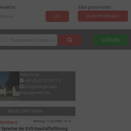
wsletter:
E&M gratis testen:
ZUM PROBEABO
OK
LOGIN
Peter Focht
+49 (0) 8152 9311 0
info@energie-und-
management.de
MEHR ZUM THEMA
Montag, 11.02.2008, 12:12
ERSONALIE
r Sprecher der GVS-Geschäftsführung