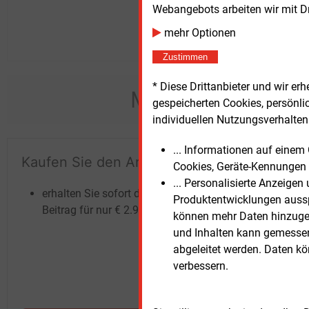
Webangebots arbeiten wir mit D
mehr Optionen
Zustimmen
* Diese Drittanbieter und wir e
Möchten Sie dies
gespeicherten Cookies, persönli
individuellen Nutzungsverhalten 
... Informationen auf eine
Kaufen Sie den Artikel
Te
Cookies, Geräte-Kennungen 
un
... Personalisierte Anzeige
erhalten Sie sofort diesen redaktionellen
Produktentwicklungen ausspi
Beitrag für nur €
2.98
können mehr Daten hinzugef
und Inhalten kann gemessen 
abgeleitet werden. Daten k
verbessern.