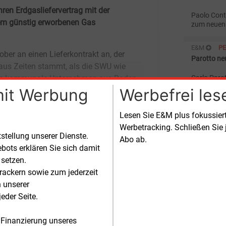
en Erdgasliefervertrag mit der
Paolo Conti
dem günstig erworbenen Gas
zum neuen 
Gasversor
Sitz in Stu
E&M
P
Parotto ne
Carlo Parot
Bereichslei
mit Werbung
Werbefrei les
Gasversor
em die Ulmer im letzten Jahr ih
Sitz in Stu
E&M
U
Lesen Sie E&M plus fokussie
Stadtwerke
Werbetracking. Schließen Sie 
tstellung unserer Dienste.
Abo ab.
Die Stadt 
bots erklären Sie sich damit
steuerlich
getrennte 
 setzen.
Entsorgun
rackern sowie zum jederzeit
E&M
G
Technisch
n unserer
Bayerngas 
Mit 50 % be
eder Seite.
Die Münche
Einkäufer 
 Finanzierung unseres
agiert, hat