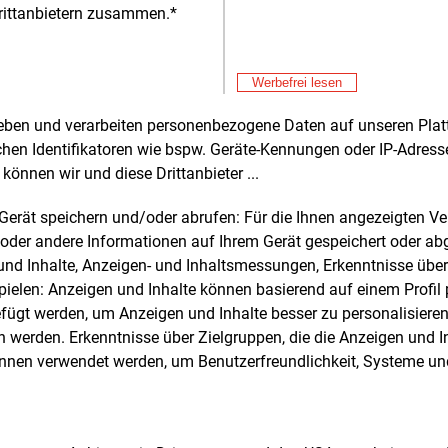
Portfoliom
rittanbietern zusammen.*
Lieferante
Alle 
und abgese
Werbefrei lesen
rheben und verarbeiten personenbezogene Daten auf unseren Plat
e und weitere Nachrichten l
chen Identifikatoren wie bspw. Geräte-Kennungen oder IP-Adres
können wir und diese Drittanbieter ...
m Gerät speichern und/oder abrufen: Für die Ihnen angezeigten 
E&M
sten Sie
kostenlos
Login fü
oder andere Informationen auf Ihrem Gerät gespeichert oder ab
d unverbindlich
n und Inhalte, Anzeigen- und Inhaltsmessungen, Erkenntnisse übe
elen: Anzeigen und Inhalte können basierend auf einem Profil p
Zwei Wochen kostenfreier Zugang
ügt werden, um Anzeigen und Inhalte besser zu personalisiere
Zugang auf stündlich aktualisierte
werden. Erkenntnisse über Zielgruppen, die die Anzeigen und I
Nachrichten mit Prognose- und
önnen verwendet werden, um Benutzerfreundlichkeit, Systeme u
Marktdaten
+ einmal täglich E&M daily
+ zwei Ausgaben der Zeitung E&M