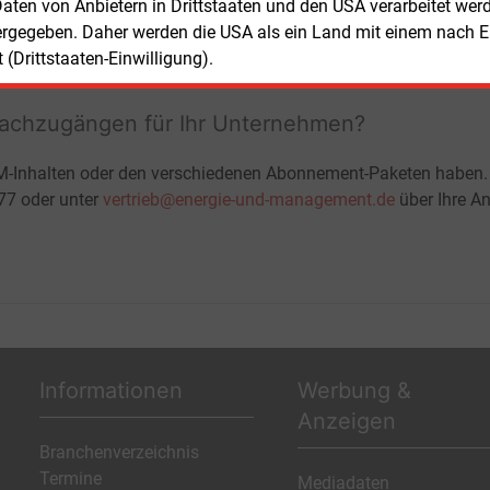
ohne automatische Verlängerung
 Daten von Anbietern in Drittstaaten und den USA verarbeitet we
JETZT KOSTENLOS TESTEN
LOGIN
ergegeben. Daher werden die USA als ein Land mit einem nach 
(Drittstaaten-Einwilligung).
fachzugängen für Ihr Unternehmen?
M-Inhalten oder den verschiedenen Abonnement-Paketen haben.
-77 oder unter
vertrieb@energie-und-management.de
über Ihre An
Informationen
Werbung &
Anzeigen
Branchenverzeichnis
Termine
Mediadaten