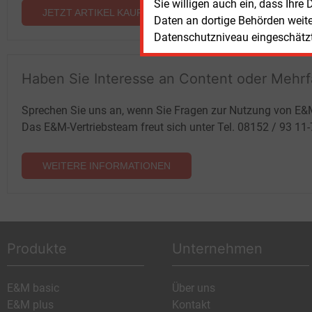
Sie willigen auch ein, dass Ihre
JETZT ARTIKEL KAUFEN
Daten an dortige Behörden weit
Datenschutzniveau eingeschätzt 
Haben Sie Interesse an Content oder Mehr
Sprechen Sie uns an, wenn Sie Fragen zur Nutzung von E&
Das E&M-Vertriebsteam freut sich unter Tel. 08152 / 93 11
WEITERE INFORMATIONEN
Produkte
Unternehmen
E&M basic
Über uns
E&M plus
Kontakt