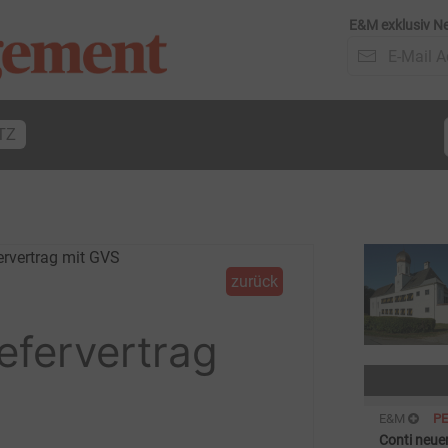
E&M exklusiv Ne
TZ
zurück
efervertrag
E&M
P
Conti neue