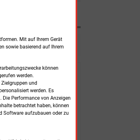
anagement mit zusätzlichen
n sechs Prozent mehr Gas eingekauft
Nachrichten
tzt als 2004.
tformen. Mit auf Ihrem Gerät
esen?
sen sowie basierend auf Ihrem
Verarbeitungszwecke können
r Kunden
gerufen werden.
r Zielgruppen und
ersonalisiert werden. Es
n. Die Performance von Anzeigen
nhalte betrachtet haben, können
nd Software aufzubauen oder zu