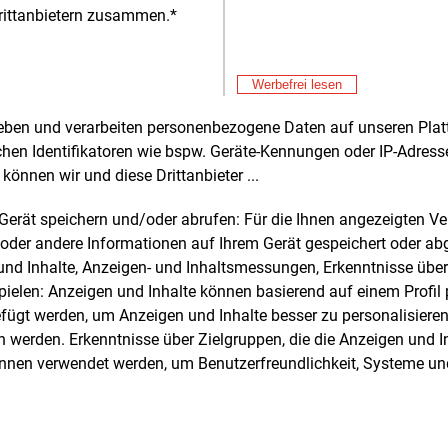
 wird Gernot Gauglitz, CEO der
rittanbietern zusammen.*
gruppe, in der Mitteilung zitiert. Für
en Brüggemann, Vizepräsident „Region
Alle 
al“ der Nordex-Gruppe zählt UKA „zu
Werbefrei lesen
en wichtigsten und verlässlichsten
Don
E&M
rn“.
rheben und verarbeiten personenbezogene Daten auf unseren Plat
Hi
chen Identifikatoren wie bspw. Geräte-Kennungen oder IP-Adres
Don
E&M
rojektentwickler mit Hauptsitz in Meißen
können wir und diese Drittanbieter ...
RW
sen) baut, betreibt und verkauft Wind-
zu
Don
hotovoltaikparks, ergänzt durch
m Gerät speichern und/oder abrufen: Für die Ihnen angezeigten 
E&M
Le
iespeicher. Die Projektpipeline für
oder andere Informationen auf Ihrem Gerät gespeichert oder ab
re-Windkraft in Deutschland beziffert
n und Inhalte, Anzeigen- und Inhaltsmessungen, Erkenntnisse übe
Don
E&M
erzeit auf 1.600
MW. Das
elen: Anzeigen und Inhalte können basierend auf einem Profil p
Pl
ergeführte Unternehmen wurde 1999
ügt werden, um Anzeigen und Inhalte besser zu personalisiere
Don
E&M
ndet.
(mf)
werden. Erkenntnisse über Zielgruppen, die die Anzeigen und I
Gr
önnen verwendet werden, um Benutzerfreundlichkeit, Systeme u
Don
E&M
Bu
zu