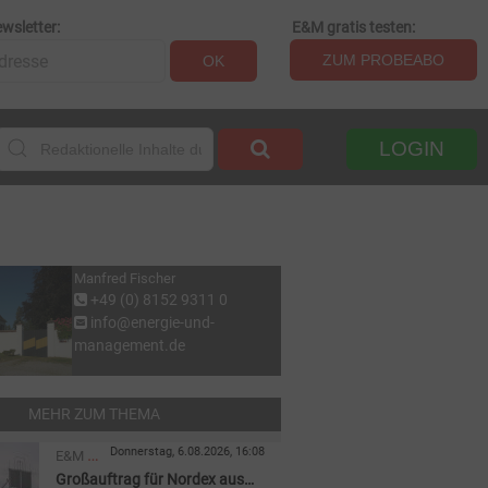
wsletter:
E&M gratis testen:
ZUM PROBEABO
OK
LOGIN
Manfred Fischer
+49 (0) 8152 9311 0
info@energie-und-
management.de
MEHR ZUM THEMA
Donnerstag, 6.08.2026, 16:08
E&M
Großauftrag für Nordex aus