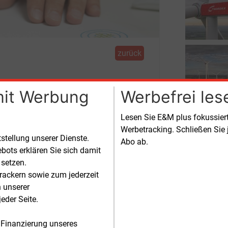
zurück
mit Werbung
Werbefrei les
gen
Lesen Sie E&M plus fokussie
Werbetracking. Schließen Sie 
tstellung unserer Dienste.
Abo ab.
rbt von Nordex Windturbinen mit einer
bots erklären Sie sich damit
 setzen.
rackern sowie zum jederzeit
htung von 1
Gigawatt
n unserer
nergieleistung in einem einzigen
eder Seite.
derjahr – und diese Aufträge sind
re entscheidende Schritte auf diesem
 Finanzierung unseres