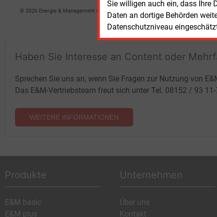
Sie willigen auch ein, dass Ihre
© 2026 Energie & Management GmbH
Daten an dortige Behörden weit
Datenschutzniveau eingeschätzt 
Haben Sie Interesse an Content oder Mehr
Sprechen Sie uns an, wenn Sie Fragen zur Nutzung von E&
Das E&M-Vertriebsteam freut sich unter Tel. 08152 / 93 11
WEITERE INFORMATIONEN
Produkte
Unternehmen
E&M basic
Über uns
E&M plus
Kontakt