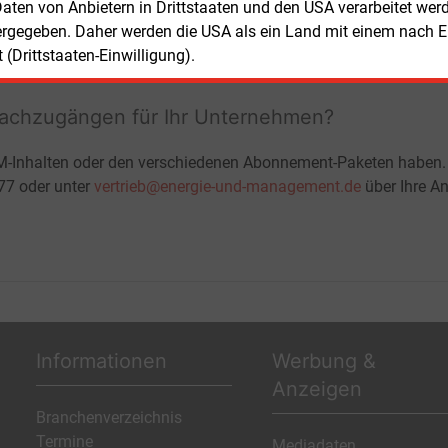
 Daten von Anbietern in Drittstaaten und den USA verarbeitet we
ergegeben. Daher werden die USA als ein Land mit einem nach 
Teilen:
(Drittstaaten-Einwilligung).
fachzugängen für Ihr Unternehmen?
M-Inhalten oder den verschiedenen Abonnement-Paketen haben.
-77 oder unter
vertrieb@energie-und-management.de
über Ihre An
Informationen
Werbung &
Anzeigen
Branchenverzeichnis
Termine
Mediadaten