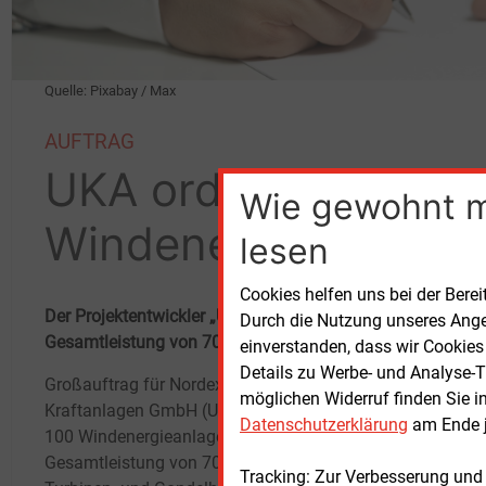
Quelle: Pixabay / Max
AUFTRAG
UKA ordert 100
Wie gewohnt 
Windenenergieanla
lesen
Cookies helfen uns bei der Berei
Der Projektentwickler „Umweltgerechte Kraftanlagen“ erwi
Durch die Nutzung unseres Ange
Gesamtleistung von 700 MW.
einverstanden, dass wir Cookies
Details zu Werbe- und Analyse-T
Großauftrag für Nordex: Die „Umweltgerechte
Erric
möglichen Widerruf finden Sie i
Kraftanlagen GmbH (UKA)“ hat
Winde
Datenschutzerklärung
am Ende j
100
Windenergieanlagen mit einer
Kalen
Gesamtleistung von 700
MW bestellt. Wie der
weite
Tracking: Zur Verbesserung und