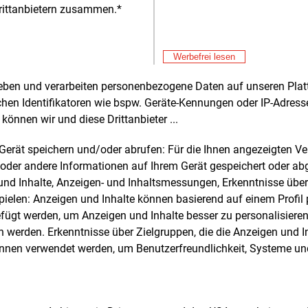
rittanbietern zusammen.*
Alle 
Werbefrei lesen
rheben und verarbeiten personenbezogene Daten auf unseren Plat
e und weitere Nachrichten l
chen Identifikatoren wie bspw. Geräte-Kennungen oder IP-Adres
können wir und diese Drittanbieter ...
m Gerät speichern und/oder abrufen: Für die Ihnen angezeigten 
E&M
sten Sie
kostenlos
Login fü
oder andere Informationen auf Ihrem Gerät gespeichert oder ab
d unverbindlich
n und Inhalte, Anzeigen- und Inhaltsmessungen, Erkenntnisse übe
elen: Anzeigen und Inhalte können basierend auf einem Profil p
Zwei Wochen kostenfreier Zugang
ügt werden, um Anzeigen und Inhalte besser zu personalisiere
Zugang auf stündlich aktualisierte
werden. Erkenntnisse über Zielgruppen, die die Anzeigen und I
Nachrichten mit Prognose- und
önnen verwendet werden, um Benutzerfreundlichkeit, Systeme u
Marktdaten
+ einmal täglich E&M daily
+ zwei Ausgaben der Zeitung E&M