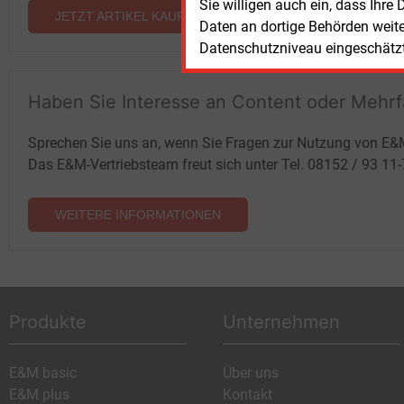
Sie willigen auch ein, dass Ihre
JETZT ARTIKEL KAUFEN
Daten an dortige Behörden weit
Datenschutzniveau eingeschätzt 
Haben Sie Interesse an Content oder Mehr
Sprechen Sie uns an, wenn Sie Fragen zur Nutzung von E&
Das E&M-Vertriebsteam freut sich unter Tel. 08152 / 93 11
WEITERE INFORMATIONEN
Produkte
Unternehmen
E&M basic
Über uns
E&M plus
Kontakt