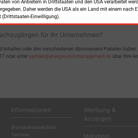
ohne automatische Verlängerung
 Daten von Anbietern in Drittstaaten und den USA verarbeitet we
JETZT KOSTENLOS TESTEN
LOGIN
ergegeben. Daher werden die USA als ein Land mit einem nach 
(Drittstaaten-Einwilligung).
fachzugängen für Ihr Unternehmen?
M-Inhalten oder den verschiedenen Abonnement-Paketen haben.
-77 oder unter
vertrieb@energie-und-management.de
über Ihre An
Informationen
Werbung &
Anzeigen
Branchenverzeichnis
Termine
Mediadaten