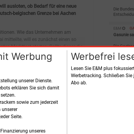
ll ausloten, ob Bedarf für eine neue
Die Bundesn
eutsch-belgischen Grenze bei Aachen
Entscheidu
Nutzungsen
endgültig 
E&M
G
(OLG) best
Gasunie sa
Die Gastra
mehr am Er
mit Werbung
Werbefrei les
RWE-Tochte
E&M
G
Lesen Sie E&M plus fokussie
Neue Optio
Werbetracking. Schließen Sie 
tstellung unserer Dienste.
Abo ab.
Im Zuge de
bots erklären Sie sich damit
wird die Z
diskutiert.
 setzen.
rackern sowie zum jederzeit
E&M
G
n unserer
Thyssenga
eder Seite.
Die Dortm
April ihre 
 Finanzierung unseres
Gasmarktge