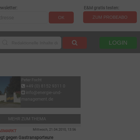
wsletter:
E&M gratis testen:
ZUM PROBEABO
OK
LOGIN
Peter Focht
+49 (0) 8152 9311 0
info@energie-und-
management.de
MEHR ZUM THEMA
Mittwoch, 21.04.2010, 13:56
ASMARKT
egt gegen Gastransporteure