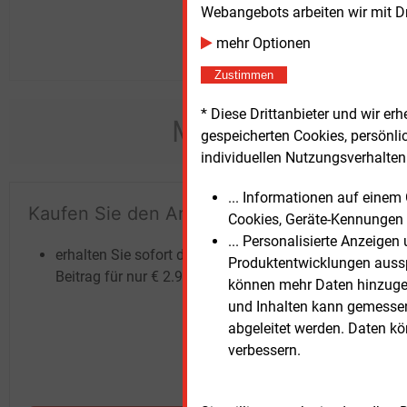
Webangebots arbeiten wir mit D
mehr Optionen
Zustimmen
* Diese Drittanbieter und wir e
Möchten Sie dies
gespeicherten Cookies, persönli
individuellen Nutzungsverhalten 
... Informationen auf eine
Kaufen Sie den Artikel
Te
Cookies, Geräte-Kennungen 
un
... Personalisierte Anzeige
erhalten Sie sofort diesen redaktionellen
Produktentwicklungen ausspi
Beitrag für nur €
2.98
können mehr Daten hinzugef
und Inhalten kann gemessen 
abgeleitet werden. Daten k
verbessern.