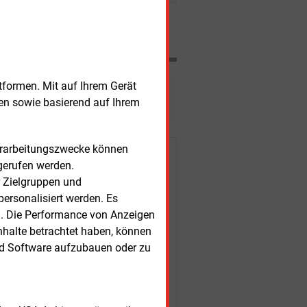
Nachrichten
tformen. Mit auf Ihrem Gerät
esen?
sen sowie basierend auf Ihrem
Verarbeitungszwecke können
r Kunden
gerufen werden.
r Zielgruppen und
ersonalisiert werden. Es
n. Die Performance von Anzeigen
nhalte betrachtet haben, können
nd Software aufzubauen oder zu