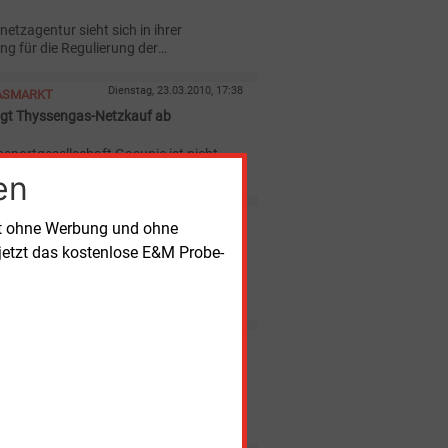
etzagentur sieht sich in ihrer
ng für die Regulierung der
tgelte von Gastransportnetzen
vom Oberlandesgericht Düsseldorf
Dienstag, 23.03.2010, 17:38
ASMARKT
ätigt.
gt Thyssengas-Netzkauf ab
nsportgesellschaft Gasunie ist nicht
werb des Gastransportnetzes der
en
r Thyssengas interessiert.
Montag, 1.03.2010, 14:35
ASMARKT
rt ohne Werbung und ohne
nen für die Gasmarktgebiete
jetzt das kostenlose E&M Probe-
r Konsolidierung der Gasmarktgebiete
usammenlegung der H- und L-Gasnetze
Donnerstag, 25.02.2010, 15:48
ASMARKT
s erhöht Regelenergieumlage
under Thyssengas GmbH passt ab 1.
Regelenergieumlage für ihr H- und L-
biet an.