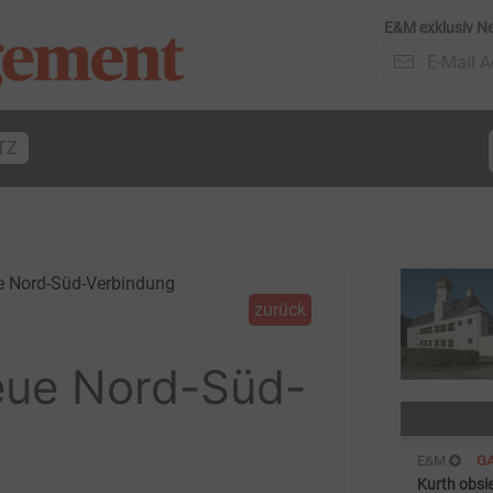
E&M exklusiv Ne
TZ
zurück
eue Nord-Süd-
E&M
G
Kurth obsi