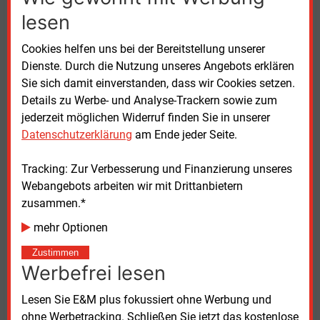
Im technologieoffenen Szenario verdoppele sich die
lesen
installierte Onshore-Kapazität bis 2030 im Vergleich
zu 2023 in allen Regionen.
Wind-Onshore und Wind-
Cookies helfen uns bei der Bereitstellung unserer
Offshore erreichten in Summe 290.000
MW im Jahr
Dienste. Durch die Nutzung unseres Angebots erklären
2045.
Sie sich damit einverstanden, dass wir Cookies setzen.
Details zu Werbe- und Analyse-Trackern sowie zum
Die installierte Photovoltaik-Kapazität steigt bis
jederzeit möglichen Widerruf finden Sie in unserer
dahin auf bis zu 420.000
MW, meint das Fraunhofer-
Datenschutzerklärung
am Ende jeder Seite.
Institut. Die Elektrolyse-Kapazität taxiert es auf
65.000
MW, ein Großteil davon in Norddeutschland.
Tracking: Zur Verbesserung und Finanzierung unseres
In von PV geprägten Ländern würden dagegen
Webangebots arbeiten wir mit Drittanbietern
vermehrt Batteriespeicher installiert werden.
zusammen.*
mehr Optionen
Die Kosten für die Transformation im Vergleich zum
Fortschreiben des heutigen Systems beziffern die
Zustimmen
Forschenden im Szenario „Technologieoffen“ im
Werbefrei lesen
Mittel über die nächsten 25
Jahre auf rund
52
Milliarden Euro pro Jahr. Die mittleren CO2-
Lesen Sie E&M plus fokussiert ohne Werbung und
Vermeidungskosten für die Jahre 2024 bis 2045
ohne Werbetracking. Schließen Sie jetzt das kostenlose