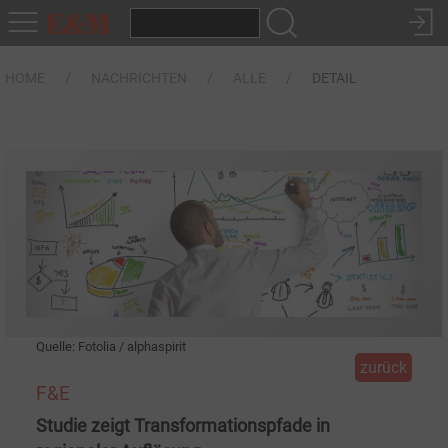
HOME
NACHRICHTEN
ALLE
DETAIL
Quelle: Fotolia / alphaspirit
zurück
F&E
Studie zeigt Transformationspfade in