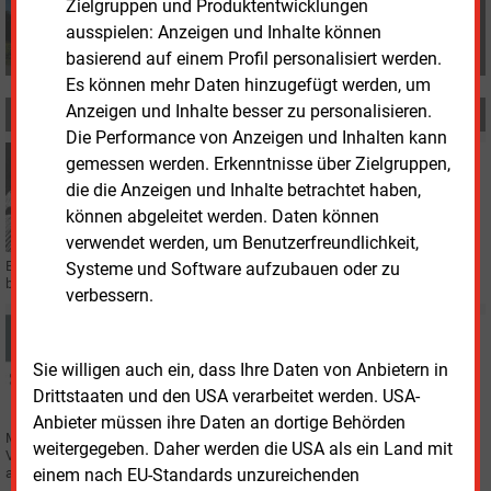
Zielgruppen und Produktentwicklungen
+49 (0) 8152 9311 0
info@energie-und-management.de
ausspielen: Anzeigen und Inhalte können
basierend auf einem Profil personalisiert werden.
Es können mehr Daten hinzugefügt werden, um
Anzeigen und Inhalte besser zu personalisieren.
MEHR ZUM THEMA
Die Performance von Anzeigen und Inhalten kann
Donnerstag, 12.12.2024, 08:10
gemessen werden. Erkenntnisse über Zielgruppen,
STATISTIK DES TAGES
die die Anzeigen und Inhalte betrachtet haben,
Durchschnittliche Stromrechnung eines 3-Personen-
können abgeleitet werden. Daten können
Haushaltes
verwendet werden, um Benutzerfreundlichkeit,
Ein Schaubild sagt mehr als tausend Worte: In einer aktuellen Infografik
Systeme und Software aufzubauen oder zu
beleuchten wir regelmäßig Zahlen aus dem energiewirtschaftlichen Bereich.
verbessern.
Mittwoch, 20.11.2024, 13:37
PHOTOVOLTAIK
Sie willigen auch ein, dass Ihre Daten von Anbietern in
An Autobahnen wäre viel Platz für PV-Anlagen
Drittstaaten und den USA verarbeitet werden. USA-
Anbieter müssen ihre Daten an dortige Behörden
Mögliche Flächen für PV-Anlagen an Autobahnen haben
weitergegeben. Daher werden die USA als ein Land mit
Verkehrsministerium (BMDV) und Bundesanstalt für Straßenwesen (BASt)
einem nach EU-Standards unzureichenden
analysieren lassen. Ein Kataster soll sie bald ausweisen.