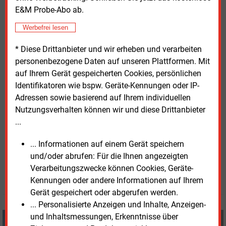
veranschlagen sie auf knapp 220 Euro pro Tonne.
E&M Probe-Abo ab.
Werbefrei lesen
Die Studie „
Wege zu einem klimaneutralen
Energiesystem: Bundesländer im
* Diese Drittanbieter und wir erheben und verarbeiten
Transformationsprozess
“ steht als kostenfreier
personenbezogene Daten auf unseren Plattformen. Mit
Download bereit.
auf Ihrem Gerät gespeicherten Cookies, persönlichen
Identifikatoren wie bspw. Geräte-Kennungen oder IP-
Adressen sowie basierend auf Ihrem individuellen
Nutzungsverhalten können wir und diese Drittanbieter
...
... Informationen auf einem Gerät speichern
Mittwoch, 13.11.2024, 17:08 Uhr
und/oder abrufen: Für die Ihnen angezeigten
Manfred Fischer
Verarbeitungszwecke können Cookies, Geräte-
© 2026 Energie & Management GmbH
Kennungen oder andere Informationen auf Ihrem
Gerät gespeichert oder abgerufen werden.
... Personalisierte Anzeigen und Inhalte, Anzeigen-
und Inhaltsmessungen, Erkenntnisse über
Manfred Fischer