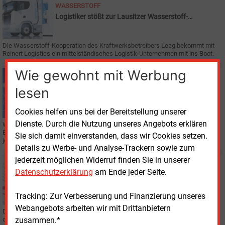
WASSERSTOFF
Logistiker stößt zur Lausitzer Wasserstoff-
Kooperation
Die Wasserstoff-Kooperation des Kraftwerksbetreibers Leag bekommt mit
Reinert Logistics ein mittelständisches Logistik-Unternehmen mit ins Boot.
Wie gewohnt mit Werbung
Dienstag, 8.12.2020, 13:28
E&M
REGENERATIVE
lesen
Wind Node: Flexibilität auch mit Erneuerbaren
machbar
Cookies helfen uns bei der Bereitstellung unserer
Dienste. Durch die Nutzung unseres Angebots erklären
Wie lassen sich künftig 100 % Erneuerbare sicher und effizient ins
Energiesystem integrieren? Das wurde im Projekt "WindNODE" erforscht, das
Sie sich damit einverstanden, dass wir Cookies setzen.
jetzt seinen Abschlussbericht vorgelegt hat.
Details zu Werbe- und Analyse-Trackern sowie zum
jederzeit möglichen Widerruf finden Sie in unserer
Mittwoch, 19.08.2020, 10:29
Datenschutzerklärung
am Ende jeder Seite.
E&M
RECHT
Steag scheitert mit Eilantrag
Tracking: Zur Verbesserung und Finanzierung unseres
Webangebots arbeiten wir mit Drittanbietern
Der Essener Stromerzeuger Steag ist mit einem Eilantrag in Karlsruhe wegen
zusammen.*
des Kohleausstiegs gescheitert.