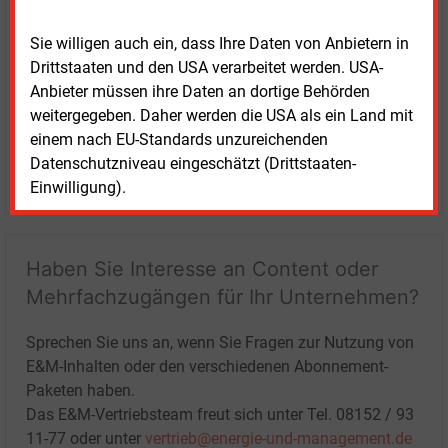
Sie willigen auch ein, dass Ihre Daten von Anbietern in
Drittstaaten und den USA verarbeitet werden. USA-
Anbieter müssen ihre Daten an dortige Behörden
weitergegeben. Daher werden die USA als ein Land mit
einem nach EU-Standards unzureichenden
Datenschutzniveau eingeschätzt (Drittstaaten-
LOGIN
Einwilligung).
Haben Sie Interesse an Content oder
Mehrfachzugängen für Ihr Unternehmen?
Sprechen Sie uns an, wenn Sie Fragen zur Nutzung von
E&M-Inhalten oder den verschiedenen Abonnement-
Paketen haben.
Das E&M-Vertriebsteam freut sich unter Tel. 08152 / 93
11-77 oder unter
vertrieb@energie-und-management.de