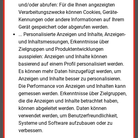
und/oder abrufen: Für die Ihnen angezeigten
Verarbeitungszwecke können Cookies, Geräte-
E&M
Kennungen oder andere Informationen auf Ihrem
Testen Sie
kostenlos und
Gerät gespeichert oder abgerufen werden.
unverbindlich
... Personalisierte Anzeigen und Inhalte, Anzeigen-
und Inhaltsmessungen, Erkenntnisse über
Zwei Wochen kostenfreier Zugang
Zielgruppen und Produktentwicklungen
Zugang auf stündlich aktualisierte Nachrichten mit
ausspielen: Anzeigen und Inhalte können
Prognose- und Marktdaten
basierend auf einem Profil personalisiert werden.
+ einmal täglich E&M daily
Es können mehr Daten hinzugefügt werden, um
+ zwei Ausgaben der Zeitung E&M
Anzeigen und Inhalte besser zu personalisieren.
ohne automatische Verlängerung
Die Performance von Anzeigen und Inhalten kann
JETZT KOSTENLOS TESTEN
gemessen werden. Erkenntnisse über Zielgruppen,
die die Anzeigen und Inhalte betrachtet haben,
können abgeleitet werden. Daten können
verwendet werden, um Benutzerfreundlichkeit,
Login für Kunden
Systeme und Software aufzubauen oder zu
verbessern.