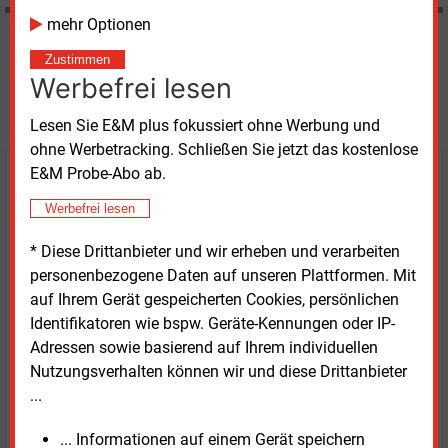
mehr Optionen
Möchten Sie diese und
Zustimmen
Werbefrei lesen
weitere Nachrichten lesen?
Lesen Sie E&M plus fokussiert ohne Werbung und
ohne Werbetracking. Schließen Sie jetzt das kostenlose
E&M Probe-Abo ab.
Kaufen Sie den Artikel
Werbefrei lesen
erhalten Sie sofort diesen redaktionellen Beitrag für
* Diese Drittanbieter und wir erheben und verarbeiten
nur €
8.93
personenbezogene Daten auf unseren Plattformen. Mit
auf Ihrem Gerät gespeicherten Cookies, persönlichen
Identifikatoren wie bspw. Geräte-Kennungen oder IP-
Adressen sowie basierend auf Ihrem individuellen
Nutzungsverhalten können wir und diese Drittanbieter
...
JETZT ARTIKEL KAUFEN
... Informationen auf einem Gerät speichern