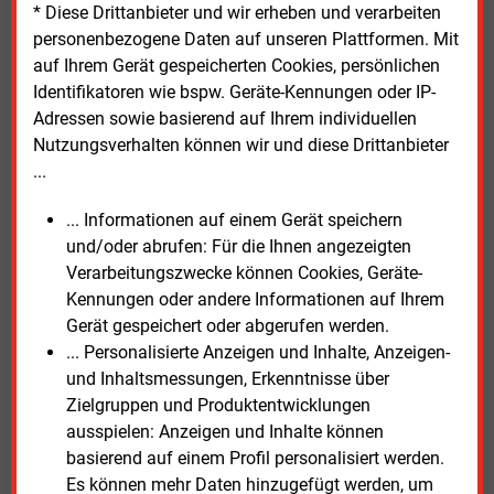
Transformation bei PWC. Die Unternehmen sorgten
* Diese Drittanbieter und wir erheben und verarbeiten
sich, die Kunden aufgrund von Unzufriedenheit und
personenbezogene Daten auf unseren Plattformen. Mit
Sonderkündigungsrecht zu verlieren. Programme zur
auf Ihrem Gerät gespeicherten Cookies, persönlichen
Customer Experience und zur Kundenbindung
Identifikatoren wie bspw. Geräte-Kennungen oder IP-
könnten diese Risiken jedoch minimieren.
Adressen sowie basierend auf Ihrem individuellen
Nutzungsverhalten können wir und diese Drittanbieter
Im Fazit heißt es dann: Nur EVU mit einer
...
konsequenten Bereinigung und Digitalisierung ihrer
Produktportfolios könnten wettbewerbsfähig bleiben.
... Informationen auf einem Gerät speichern
„Dynamische Tarife, digitale Services und
und/oder abrufen: Für die Ihnen angezeigten
kundennahe Zusatzprodukte bieten Chancen, sich zu
Verarbeitungszwecke können Cookies, Geräte-
differenzieren, die Kundenbindung zu stärken und
Kennungen oder andere Informationen auf Ihrem
neue Umsatzpotenziale zu erschließen.“
Gerät gespeichert oder abgerufen werden.
... Personalisierte Anzeigen und Inhalte, Anzeigen-
Das PWC-Papier mit dem Titel „
Zukunft der
und Inhaltsmessungen, Erkenntnisse über
Energieversorger im Fokus – Strategische
Zielgruppen und Produktentwicklungen
Optimierung des Produktportfolios 2025
“ steht zum
ausspielen: Anzeigen und Inhalte können
Download zur Verfügung.
basierend auf einem Profil personalisiert werden.
Es können mehr Daten hinzugefügt werden, um