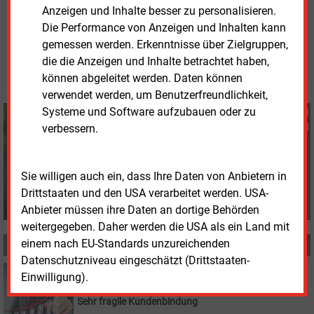
Anzeigen und Inhalte besser zu personalisieren.
Freitag, 1.08.2025, 15:14 Uhr
Die Performance von Anzeigen und Inhalten kann
Fritz Wilhelm
gemessen werden. Erkenntnisse über Zielgruppen,
© 2026 Energie & Management GmbH
die die Anzeigen und Inhalte betrachtet haben,
können abgeleitet werden. Daten können
verwendet werden, um Benutzerfreundlichkeit,
Systeme und Software aufzubauen oder zu
Fritz Wilhelm
verbessern.
+49 (0) 6007 9396075
f.wilhelm@energie-und-
management.de
Sie willigen auch ein, dass Ihre Daten von Anbietern in
Drittstaaten und den USA verarbeitet werden. USA-
Anbieter müssen ihre Daten an dortige Behörden
weitergegeben. Daher werden die USA als ein Land mit
einem nach EU-Standards unzureichenden
MEHR ZUM THEMA
Datenschutzniveau eingeschätzt (Drittstaaten-
Donnerstag, 5.03.2026, 18:32
Einwilligung).
VERTRIEB
Sehr fragile Kundenbindung