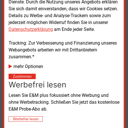
Dienste. Durch die Nutzung unseres Angebots erklären
Produkt- und Tarifportfolios systematisch analysiert
Sie sich damit einverstanden, dass wir Cookies setzen.
werden. Drittens müsse ein sogenanntes „Tarif-
Details zu Werbe- und Analyse-Trackern sowie zum
Detoxing“ erfolgen, bei dem veraltete oder
jederzeit möglichen Widerruf finden Sie in unserer
redundante Tarife entfernt werden. Viertens gelte es,
Datenschutzerklärung
am Ende jeder Seite.
auf Basis der Analyse ein optimales Produkt- und
Tarifportfolio zu modellieren, das neue Produkte und
Tracking: Zur Verbesserung und Finanzierung unseres
digitale Lösungen einschließt. Fünftens folge eine
Webangebots arbeiten wir mit Drittanbietern
Impact-Analyse, um Kundenreaktionen,
zusammen.*
organisatorische Anpassungen und IT-Bedarf
frühzeitig zu berücksichtigen und Risiken wie
mehr Optionen
Sonderkündigungen zu minimieren.
Zustimmen
Werbefrei lesen
Bedenken bei Energieversorgern
Lesen Sie E&M plus fokussiert ohne Werbung und
„Wir spüren bei einigen Energieversorgern große
ohne Werbetracking. Schließen Sie jetzt das kostenlose
Bedenken, das bestehende Tarifportfolio in den
E&M Probe-Abo ab.
Sparten Strom und Gas umfassend zu verschlanken“,
Werbefrei lesen
schreibt Lisa Bartlett, Senior Managerin Energy