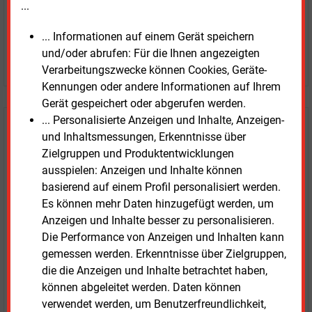
...
... Informationen auf einem Gerät speichern
und/oder abrufen: Für die Ihnen angezeigten
JETZT ARTIKEL KAUFEN
Verarbeitungszwecke können Cookies, Geräte-
Kennungen oder andere Informationen auf Ihrem
Gerät gespeichert oder abgerufen werden.
... Personalisierte Anzeigen und Inhalte, Anzeigen-
E&M
Testen Sie
kostenlos und
und Inhaltsmessungen, Erkenntnisse über
unverbindlich
Zielgruppen und Produktentwicklungen
ausspielen: Anzeigen und Inhalte können
Zwei Wochen kostenfreier Zugang
basierend auf einem Profil personalisiert werden.
Zugang auf stündlich aktualisierte Nachrichten mit
Es können mehr Daten hinzugefügt werden, um
Prognose- und Marktdaten
Anzeigen und Inhalte besser zu personalisieren.
+ einmal täglich E&M daily
Die Performance von Anzeigen und Inhalten kann
+ zwei Ausgaben der Zeitung E&M
gemessen werden. Erkenntnisse über Zielgruppen,
ohne automatische Verlängerung
die die Anzeigen und Inhalte betrachtet haben,
können abgeleitet werden. Daten können
JETZT KOSTENLOS TESTEN
verwendet werden, um Benutzerfreundlichkeit,