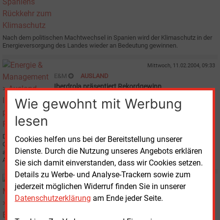
Nach dem politischen Machtwechsel in Spanien wird der Klimaschutz in der
Energieversorgung des Landes wieder an Bedeutung gewinnen.
Mittwoch, 11.02.2004, 09:33
E&M
AUSLAND
Iberdrola präsentiert Rekordgewinn
Wie gewohnt mit Werbung
lesen
Der spanische Stromversorger Iberdrola SA aus Bilbao hat das
Cookies helfen uns bei der Bereitstellung unserer
Geschäftsjahr 2003 mit einem Gewinnsprung von 10 Prozent
Dienste. Durch die Nutzung unseres Angebots erklären
abgeschlossen. Gründe waren eine gestiegene Erzeugung und ein
Absatzplus.
Sie sich damit einverstanden, dass wir Cookies setzen.
Details zu Werbe- und Analyse-Trackern sowie zum
Mittwoch, 4.02.2004, 15:29
jederzeit möglichen Widerruf finden Sie in unserer
E&M
BILANZ
Datenschutzerklärung
am Ende jeder Seite.
Endesa baut weiter Schulden ab