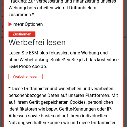
Tracking: Zur Verbesserung und Finanzierung unseres
Webangebots arbeiten wir mit Drittanbietern
zusammen.*
Der spanische Stromversorger Endesa SA aus Madrid hat vor allem durch
Kostensenkungen das Nettoergebnis im Geschäftsjahr 2003 um 3,3 % auf
mehr Optionen
1,31 Mrd. Euro steigern können. Die Schulden wurden um 24,2 % auf 17,25
Mrd. Euro reduziert, der Umsatz ging um 3,0 % auf 16,2 Mrd. Euro zurück.
Zustimmen
Werbefrei lesen
Möchten Sie diese und
Lesen Sie E&M plus fokussiert ohne Werbung und
ohne Werbetracking. Schließen Sie jetzt das kostenlose
weitere Nachrichten lesen?
E&M Probe-Abo ab.
Werbefrei lesen
Kaufen Sie den Artikel
* Diese Drittanbieter und wir erheben und verarbeiten
personenbezogene Daten auf unseren Plattformen. Mit
erhalten Sie sofort diesen redaktionellen Beitrag für
auf Ihrem Gerät gespeicherten Cookies, persönlichen
nur €
2.98
Identifikatoren wie bspw. Geräte-Kennungen oder IP-
Adressen sowie basierend auf Ihrem individuellen
Nutzungsverhalten können wir und diese Drittanbieter