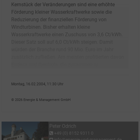
Kernstück der Veränderungen sind eine erhöhte
Förderung kleiner Wasserkraftwerke sowie die
Reduzierung der finanziellen Förderung von
Windturbinen. Bisher erhalten kleine
Wasserkraftwerke einen Zuschuss von 3,6 Ct/kWh.
Dieser Satz soll auf 6,0 Ct/kWh steigen. Damit
würden der Branche rund 90 Mio. Euro im Jahr
zusätzlich zufließen. Am meisten profitierten davon
Endesa und Iberdrola, die zusammen ru
Montag, 16.02.2004, 11:30 Uhr
Peter Odrich
© 2026 Energie & Management GmbH
Peter Odrich
+49 (0) 8152 9311 0
info@energie-und-management.de