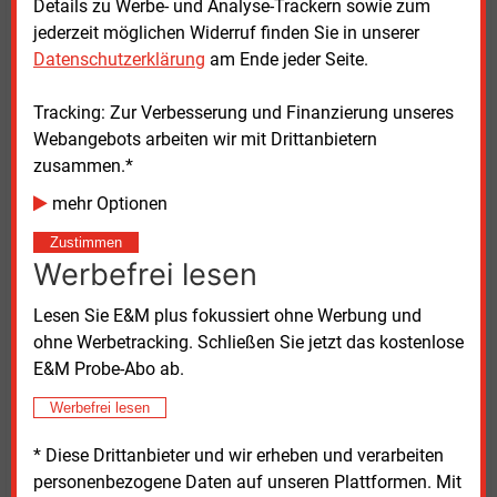
Details zu Werbe- und Analyse-Trackern sowie zum
näher an industrielle Kunden und Partner in Europa
jederzeit möglichen Widerruf finden Sie in unserer
bringen. Bis Ende 2027 will das Unternehmen dort
Datenschutzerklärung
am Ende jeder Seite.
nach eigenen Angaben ein Team von rund 15
Mitarbeitenden aufbauen und mit Hochschulen in der
Tracking: Zur Verbesserung und Finanzierung unseres
Region zusammenarbeiten. „Bayern bietet für uns ein
Webangebots arbeiten wir mit Drittanbietern
ideales Umfeld: eine starke industrielle Basis, eine
zusammen.*
hohe Dichte energieintensiver Unternehmen und
Zugang zu exzellenten Fachkräften“, lässt sich CEO
mehr Optionen
Markus Ronde zitieren. „Das ermöglicht es uns, nah
Zustimmen
an unseren Kunden zu arbeiten und lokale
Werbefrei lesen
Lieferketten aufzubauen.“
Lesen Sie E&M plus fokussiert ohne Werbung und
Parallel dazu will Exergy
3 auch seine Aktivitäten im
ohne Werbetracking. Schließen Sie jetzt das kostenlose
Vereinigten Königreich ausbauen und die Zahl der
E&M Probe-Abo ab.
Beschäftigten bis Ende dieses Jahres verdoppeln.
Werbefrei lesen
Dienstag, 21.04.2026, 14:16 Uhr
* Diese Drittanbieter und wir erheben und verarbeiten
Katia Meyer-Tien
personenbezogene Daten auf unseren Plattformen. Mit