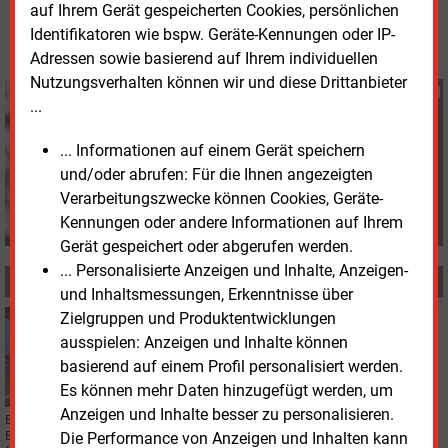
auf Ihrem Gerät gespeicherten Cookies, persönlichen
© 2026 Energie & Management GmbH
Identifikatoren wie bspw. Geräte-Kennungen oder IP-
Adressen sowie basierend auf Ihrem individuellen
Nutzungsverhalten können wir und diese Drittanbieter
Katia Meyer-Tien
...
+49 (0) 8152 9311 21
K.Meyer-Tien@energie-
... Informationen auf einem Gerät speichern
und-management.de
und/oder abrufen: Für die Ihnen angezeigten
Verarbeitungszwecke können Cookies, Geräte-
Kennungen oder andere Informationen auf Ihrem
Gerät gespeichert oder abgerufen werden.
... Personalisierte Anzeigen und Inhalte, Anzeigen-
MEHR ZUM THEMA
und Inhaltsmessungen, Erkenntnisse über
Zielgruppen und Produktentwicklungen
Montag, 20.04.2026, 12:54
ausspielen: Anzeigen und Inhalte können
POLITIK
Verbandsunterstützung in Netzpaketdebatte
basierend auf einem Profil personalisiert werden.
Es können mehr Daten hinzugefügt werden, um
Anzeigen und Inhalte besser zu personalisieren.
EnBW und EWE haben Vorschläge für flexible Netzanschlüsse vorgelegt.
Branchenverbände BEE und BWE bewerten diese als Diskussionsgrundlage
Die Performance von Anzeigen und Inhalten kann