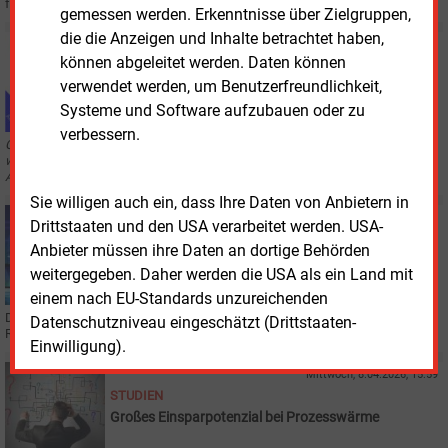
für Anpassungen am geplanten Netzpaket.
gemessen werden. Erkenntnisse über Zielgruppen,
die die Anzeigen und Inhalte betrachtet haben,
Montag, 20.04.2026, 09:45
können abgeleitet werden. Daten können
AUS DER AKUELLEN AUSGABE
verwendet werden, um Benutzerfreundlichkeit,
Netz entscheidet über Wirtschaftlichkeit von
Batteriespeichern
Systeme und Software aufzubauen oder zu
verbessern.
Große Batteriespeicher sind zugleich Verbraucher und Erzeuger. Ob sie
wirtschaftlich funktionieren, entscheidet sich daher maßgeblich an
Anschlussbedingungen, Messkonzepten und Abgaben.
Sie willigen auch ein, dass Ihre Daten von Anbietern in
Donnerstag, 16.04.2026, 14:11
Drittstaaten und den USA verarbeitet werden. USA-
STROMNETZ
Anbieter müssen ihre Daten an dortige Behörden
Energiespeicher und Rechenzentren als Partner
weitergegeben. Daher werden die USA als ein Land mit
einem nach EU-Standards unzureichenden
Der Branchenverband BVES sieht keine Konkurrenz um Netzanschlüsse.
Datenschutzniveau eingeschätzt (Drittstaaten-
Rechenzentren und Energiespeicher müssten gemeinsam gedacht werden.
Einwilligung).
Mittwoch, 8.04.2026, 15:59
STUDIEN
Großes Einsparpotenzial bei Prozesswärme