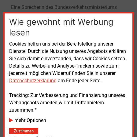
Eine Sprecherin des Bundesverkehrsministeriums
ordnete ein: „Bei der reinen Betrachtung der
Wie gewohnt mit Werbung
durchschnittlichen Belegdauer von Ladepunkten pro
Tag bleiben wesentliche Aspekte des komplexen
lesen
Ladeverhaltens unberücksichtigt.“ Dazu zählten auch
Cookies helfen uns bei der Bereitstellung unserer
die angebotenen Ladetarife und die
Dienste. Durch die Nutzung unseres Angebots erklären
Aufenthaltsqualität am Ladestandort. „Vor allem
Sie sich damit einverstanden, dass wir Cookies setzen.
variiert die Nutzung stark im Tagesverlauf, abhängig
Details zu Werbe- und Analyse-Trackern sowie zum
von Tageszeit, Regionstyp und saisonalen
jederzeit möglichen Widerruf finden Sie in unserer
Einflüssen.“
Datenschutzerklärung
am Ende jeder Seite.
Aus Nutzerperspektive seien vor allem die Zeiten der
Tracking: Zur Verbesserung und Finanzierung unseres
größten Auslastung von Bedeutung, erklärte sie. Eine
Webangebots arbeiten wir mit Drittanbietern
flächendeckende Infrastruktur sei wichtig, um in
zusammen.*
Stoßzeiten wie Ferien Wartezeiten an Ladestationen
zu vermeiden.
mehr Optionen
Zustimmen
Signal zur Stärkung der Nachfrage von E-Autos