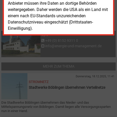
Anbieter müssen ihre Daten an dortige Behörden
dpa
weitergegeben. Daher werden die USA als ein Land mit
© 2026 Energie & Management GmbH
einem nach EU-Standards unzureichenden
Datenschutzniveau eingeschätzt (Drittstaaten-
Einwilligung).
dpa
+49 (0) 8152 9311 0
info@energie-und-management.de
MEHR ZUM THEMA
Donnerstag, 18.12.2025, 11:41
STROMNETZ
Stadtwerke Böblingen übernehmen Verteilnetze
Die Stadtwerke Böblingen übernehmen das Nieder- und das
Mittelspannungsnetz von Böblingen. Damit liegen alle Versorgungssparten
nun in einer Hand.