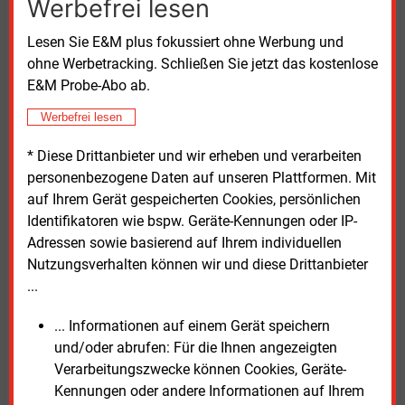
Werbefrei lesen
gefordert
Lesen Sie E&M plus fokussiert ohne Werbung und
„Die kontinuierlich geringe zeitgleiche Auslastung
ohne Werbetracking. Schließen Sie jetzt das kostenlose
zeigt sehr deutlich, dass in Deutschland der Ausbau
E&M Probe-Abo ab.
des Ladeangebots derzeit stärker wächst als die
Werbefrei lesen
Anzahl von E-Pkw“, sagte Andreae. Die Energie- und
Ladebranche investiere seit Jahren in die E-Mobilität
* Diese Drittanbieter und wir erheben und verarbeiten
hierzulande, der privatwirtschaftliche Wettbewerb
personenbezogene Daten auf unseren Plattformen. Mit
beim Aufbau von Ladepunkten funktioniere sehr
auf Ihrem Gerät gespeicherten Cookies, persönlichen
erfolgreich.
Identifikatoren wie bspw. Geräte-Kennungen oder IP-
Adressen sowie basierend auf Ihrem individuellen
„Was wir in Deutschland jetzt brauchen, ist ein klares
Nutzungsverhalten können wir und diese Drittanbieter
Signal zur Stärkung der Nachfrage von E-Autos“,
...
forderte Andreae. Wichtige Aspekte seien, dass die
europäischen Flottengrenzwerte für den CO2-Ausstoß
... Informationen auf einem Gerät speichern
beibehalten werden und günstigere Fahrzeugmodelle.
und/oder abrufen: Für die Ihnen angezeigten
Auch EnBW-Manager Güsewell betonte: „Für einen
Verarbeitungszwecke können Cookies, Geräte-
zielgerichteten Hochlauf der Elektromobilität braucht
Kennungen oder andere Informationen auf Ihrem
es aus unserer Sicht keine pauschale Förderung des