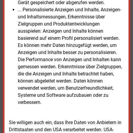
Gerät gespeichert oder abgerufen werden.
Infrastrukturausbaus, sondern nachhaltige Anreize
... Personalisierte Anzeigen und Inhalte, Anzeigen-
für den Kauf von E-Fahrzeugen.“
und Inhaltsmessungen, Erkenntnisse über
Zielgruppen und Produktentwicklungen
Aktuell betreibt der Konzern deutschlandweit mehr
ausspielen: Anzeigen und Inhalte können
als 6.000
DC-Schnellladepunkte mit einer Leistung
basierend auf einem Profil personalisiert werden.
von bis zu 400 Kilowatt. Im Schnitt fänden E-
Es können mehr Daten hinzugefügt werden, um
Autofahrer alle 50 Kilometer einen davon.
Anzeigen und Inhalte besser zu personalisieren.
Die Performance von Anzeigen und Inhalten kann
Konzernchef Georg Stamatelopoulos hatte Ende
gemessen werden. Erkenntnisse über Zielgruppen,
März erklärt, das Unternehmen habe das Ausbauziel
die die Anzeigen und Inhalte betrachtet haben,
für 2030 wegen des verlangsamten Hochlaufs der E-
können abgeleitet werden. Daten können
Mobilität von 30.000 auf 20.000
Ladepunkte
verwendet werden, um Benutzerfreundlichkeit,
reduziert. Allerdings gehe EnBW nur von einer
Systeme und Software aufzubauen oder zu
zeitlichen Verschiebung aus. „Am langfristigen Trend
verbessern.
erwarten wir keine gravierende Veränderung.“
Sie willigen auch ein, dass Ihre Daten von Anbietern in
Drittstaaten und den USA verarbeitet werden. USA-
Freitag, 25.04.2025, 11:59 Uhr