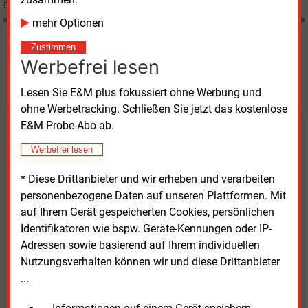
Belastung der Kunden durch die damit verbundenen Mehrkosten.
mehr Optionen
Zustimmen
Möchten Sie diese und
Werbefrei lesen
weitere Nachrichten lesen?
Lesen Sie E&M plus fokussiert ohne Werbung und
ohne Werbetracking. Schließen Sie jetzt das kostenlose
E&M Probe-Abo ab.
Kaufen Sie den Artikel
Werbefrei lesen
erhalten Sie sofort diesen redaktionellen Beitrag für
* Diese Drittanbieter und wir erheben und verarbeiten
nur €
2.98
personenbezogene Daten auf unseren Plattformen. Mit
auf Ihrem Gerät gespeicherten Cookies, persönlichen
Identifikatoren wie bspw. Geräte-Kennungen oder IP-
Adressen sowie basierend auf Ihrem individuellen
Nutzungsverhalten können wir und diese Drittanbieter
...
JETZT ARTIKEL KAUFEN