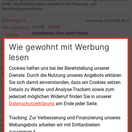
(ÜNB). Die Probleme lägen vielmehr in den Planungs- und
Genehmigungsverfahren.
Donnerstag, 20.03.2008, 08:23
E&M
SZENE
Kommentar: Fron statt Freude
Wie gewohnt mit Werbung
lesen
"Ein brillanter Schachzug zum richtigen Zeitpunkt", so kommentiert ein
Cookies helfen uns bei der Bereitstellung unserer
Banker das Angebot von Eon-Chef Wulf Bernotat, das Hochspannungsnetz
zu verkaufen.
Dienste. Durch die Nutzung unseres Angebots erklären
Sie sich damit einverstanden, dass wir Cookies setzen.
Mittwoch, 19.03.2008, 11:27
Details zu Werbe- und Analyse-Trackern sowie zum
E&M
NETZE
jederzeit möglichen Widerruf finden Sie in unserer
Wachstumsbremse Stromnetz
Datenschutzerklärung
am Ende jeder Seite.
Tracking: Zur Verbesserung und Finanzierung unseres
Die Situation ist schwierig, die Probleme sind komplex: Die einen wollen den
Webangebots arbeiten wir mit Drittanbietern
schleppenden Ausbau der Stromnetze zum Anschluss von Windparks durch
den Einsatz von Erdkabeln beschleunigen, die anderen fürchten die
zusammen.*