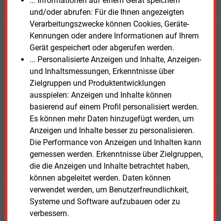
... Informationen auf einem Gerät speichern
und/oder abrufen: Für die Ihnen angezeigten
Verarbeitungszwecke können Cookies, Geräte-
Kennungen oder andere Informationen auf Ihrem
E&M
Testen Sie
kostenlos und
Gerät gespeichert oder abgerufen werden.
unverbindlich
... Personalisierte Anzeigen und Inhalte, Anzeigen-
und Inhaltsmessungen, Erkenntnisse über
Zwei Wochen kostenfreier Zugang
Zielgruppen und Produktentwicklungen
Zugang auf stündlich aktualisierte Nachrichten mit
ausspielen: Anzeigen und Inhalte können
Prognose- und Marktdaten
basierend auf einem Profil personalisiert werden.
+ einmal täglich E&M daily
Es können mehr Daten hinzugefügt werden, um
+ zwei Ausgaben der Zeitung E&M
Anzeigen und Inhalte besser zu personalisieren.
ohne automatische Verlängerung
Die Performance von Anzeigen und Inhalten kann
JETZT KOSTENLOS TESTEN
gemessen werden. Erkenntnisse über Zielgruppen,
die die Anzeigen und Inhalte betrachtet haben,
können abgeleitet werden. Daten können
verwendet werden, um Benutzerfreundlichkeit,
Systeme und Software aufzubauen oder zu
Login für Kunden
verbessern.