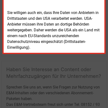
Sie willigen auch ein, dass Ihre Daten von Anbietern in
Drittstaaten und den USA verarbeitet werden. USA-
Anbieter müssen ihre Daten an dortige Behörden
weitergegeben. Daher werden die USA als ein Land mit
einem nach EU-Standards unzureichenden
Datenschutzniveau eingeschätzt (Drittstaaten-
LOGIN
Einwilligung).
Haben Sie Interesse an Content oder
Mehrfachzugängen für Ihr Unternehmen?
Sprechen Sie uns an, wenn Sie Fragen zur Nutzung von
E&M-Inhalten oder den verschiedenen Abonnement-
Paketen haben.
Das E&M-Vertriebsteam freut sich unter Tel. 08152 / 93