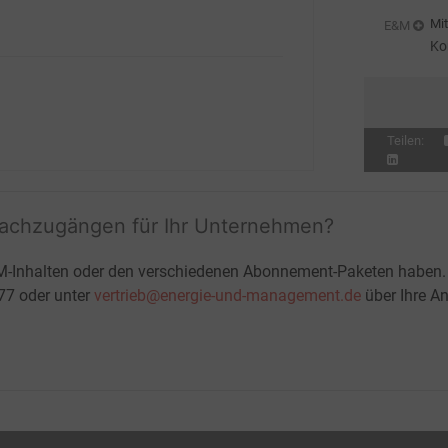
sc
Mit
E&M
Ko
Sä
Teilen:
fachzugängen für Ihr Unternehmen?
M-Inhalten oder den verschiedenen Abonnement-Paketen haben.
-77 oder unter
vertrieb@energie-und-management.de
über Ihre An