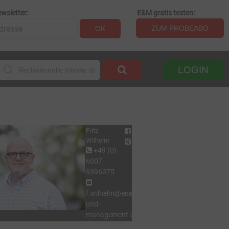
wsletter:
E&M gratis testen:
ZUM PROBEABO
OK
LOGIN
Fritz
Wilhelm
+49 (0)
6007
9396075
f.wilhelm@energie-
und-
management.de