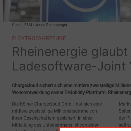
Quelle: E&M / Jonas Rosenberger
ELEKTROFAHRZEUGE
Rheinenergie glaubt
Ladesoftware-Joint 
Chargecloud sichert sich eine mittlere zweistellige Milli
Weiterentwicklung seiner E-Mobility-Plattform. Rheinenergie
Die Kölner Chargecloud GmbH hat sich eine
Markt
mittlere zweistellige Millionensumme von
Seite
ihren Gesellschaftern gesichert. In einer
der P
Mitteilung des Unternehmens ist von einer
soll s