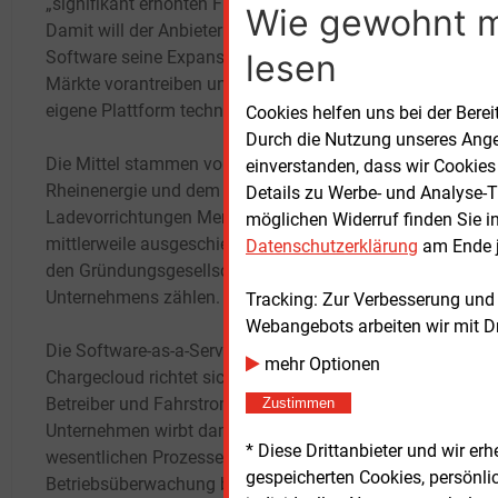
„signifikant erhöhten Finanzierung“ die Rede.
Wie gewohnt 
Damit will der Anbieter von E-Mobility-
Parall
lesen
Software seine Expansion in europäische
Mittel
Märkte vorantreiben und gleichzeitig die
Techn
eigene Plattform technisch weiterentwickeln.
sowoh
Cookies helfen uns bei der Berei
auch 
Durch die Nutzung unseres Ange
Die Mittel stammen vom Kölner Versorger
einverstanden, dass wir Cookies
Rheinenergie und dem Hersteller von
„Die I
Details zu Werbe- und Analyse-T
Ladevorrichtungen Mennekes, die neben der
Gesell
möglichen Widerruf finden Sie i
mittlerweile ausgeschiedenen Powercloud zu
Stabil
Datenschutzerklärung
am Ende j
den Gründungsgesellschaftern des
Gesch
Unternehmens zählen.
Ausdr
Tracking: Zur Verbesserung und
für d
Webangebots arbeiten wir mit D
Die Software-as-a-Service-Plattform von
Erwar
mehr Optionen
Chargecloud richtet sich an Ladeinfrastruktur-
Elektr
Betreiber und Fahrstrom-Anbieter. Das
es, da
Zustimmen
Unternehmen wirbt damit, es bilde alle
zu we
* Diese Drittanbieter und wir e
wesentlichen Prozesse, von der
gespeicherten Cookies, persönli
Betriebsüberwachung bis zur automatisierten
Rhein