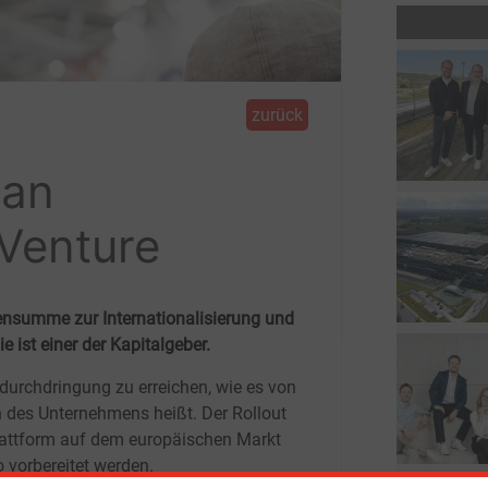
zurück
 an
Venture
onensumme zur Internationalisierung und
 ist einer der Kapitalgeber.
durchdringung zu erreichen, wie es von
n des Unternehmens heißt. Der Rollout
lattform auf dem europäischen Markt
o vorbereitet werden.