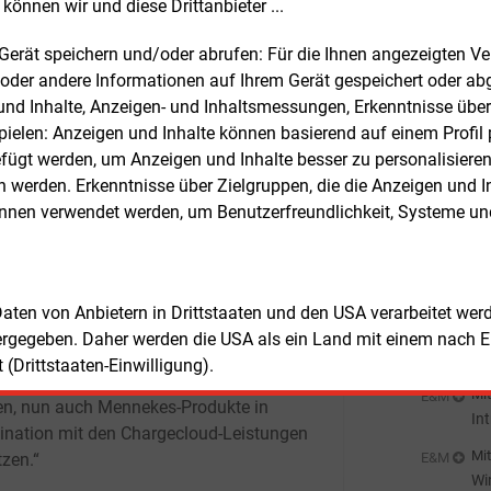
können wir und diese Drittanbieter ...
rs verweist auf das strategische
ei
Mit
E&M
ement seines Unternehmens seit der
Ro
m Gerät speichern und/oder abrufen: Für die Ihnen angezeigten 
ung von Chargecloud im Jahr 2016. Die
oder andere Informationen auf Ihrem Gerät gespeichert oder ab
Mit
lle Finanzierungsrunde unterstreiche das
E&M
n und Inhalte, Anzeigen- und Inhaltsmessungen, Erkenntnisse übe
Mi
auen in die Innovationskraft und
elen: Anzeigen und Inhalte können basierend auf einem Profil p
Au
position des Joint Ventures.
Mit
E&M
ügt werden, um Anzeigen und Inhalte besser zu personalisiere
Kl
werden. Erkenntnisse über Zielgruppen, die die Anzeigen und I
r Lazzaro, Geschäftsführer von
önnen verwendet werden, um Benutzerfreundlichkeit, Systeme u
Mit
E&M
kes, betont die Notwendigkeit
Fa
igenter Lösungen für die Elektrifizierung
pr
Mit
raßenverkehr. Außerdem sieht er in der
E&M
Kf
sion des Gemeinschaftsunternehmens
 Daten von Anbietern in Drittstaaten und den USA verarbeitet we
eine eigene Vertriebsperspektive: „Der
Mit
E&M
ergegeben. Daher werden die USA als ein Land mit einem nach 
tt ins europäische Ausland ermöglicht
DE
(Drittstaaten-Einwilligung).
en internationalen Kundinnen und
He
Mit
E&M
n, nun auch Mennekes-Produkte in
In
nation mit den Chargecloud-Leistungen
Mit
tzen.“
E&M
Wi