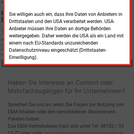
Markt.
Sie willigen auch ein, dass Ihre Daten von Anbietern in
Donnerstag, 28.05.2026, 11:44
Drittstaaten und den USA verarbeitet werden. USA-
STROMNETZ
Eon will bidirektionales Laden auf breite Basis stellen
Anbieter müssen ihre Daten an dortige Behörden
weitergegeben. Daher werden die USA als ein Land mit
einem nach EU-Standards unzureichenden
Im Forschungsprojekt „BDL Next“ testet der Energiekonzern Eon gemeinsam
mit Partnern, wie bidirektionales Laden netz- und marktdienlich skaliert
Datenschutzniveau eingeschätzt (Drittstaaten-
werden kann.
Einwilligung).
Teilen:
Haben Sie Interesse an Content oder
Mehrfachzugängen für Ihr Unternehmen?
Sprechen Sie uns an, wenn Sie Fragen zur Nutzung von
E&M-Inhalten oder den verschiedenen Abonnement-
Paketen haben.
Das E&M-Vertriebsteam freut sich unter Tel. 08152 / 93
11-77 oder unter
vertrieb@energie-und-management.de