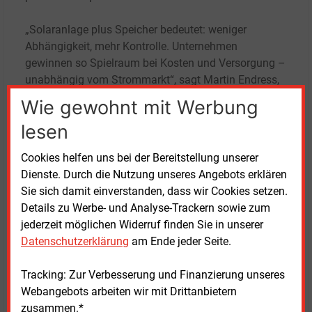
„Solaranlage plus Speicher bedeutet: weniger
Abhängigkeit, mehr Kontrolle. Unternehmen
gewinnen so Spielraum bei Kosten und Versorgung –
unabhängig vom Strommarkt“, sagt Martin Endress,
der in der Geschäftsführung von Eon Deutschland für
Wie gewohnt mit Werbung
Energielösungen verantwortlich ist.
lesen
Eon übernimmt bei den Projekten die Beratung,
Cookies helfen uns bei der Bereitstellung unserer
Planung, Errichtung und Inbetriebnahme der Anlagen.
Dienste. Durch die Nutzung unseres Angebots erklären
Darüber hinaus unterstützt das Unternehmen bei der
Sie sich damit einverstanden, dass wir Cookies setzen.
Anmeldung beim zuständigen Netzbetreiber sowie
Details zu Werbe- und Analyse-Trackern sowie zum
bei weiteren erforderlichen Formalitäten. Die
jederzeit möglichen Widerruf finden Sie in unserer
Speicher- und Photovoltaiksysteme werden als
Datenschutzerklärung
am Ende jeder Seite.
integrierte Gesamtlösung ausgelegt. Auf Wunsch
können zusätzlich Ladeinfrastruktur für
Tracking: Zur Verbesserung und Finanzierung unseres
Elektrofahrzeuge sowie weitere
Webangebots arbeiten wir mit Drittanbietern
energiewirtschaftliche Dienstleistungen eingebunden
zusammen.*