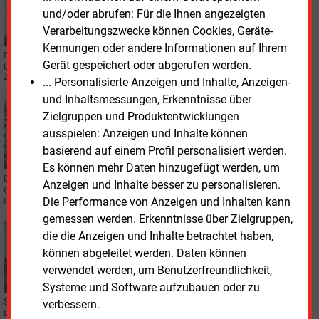
und/oder abrufen: Für die Ihnen angezeigten
BVES kritisiert Verzögerung bei Speicherregeln
Verarbeitungszwecke können Cookies, Geräte-
Kennungen oder andere Informationen auf Ihrem
Der Bundesverband Energiespeicher Systeme und der Verband kommunaler
Gerät gespeichert oder abgerufen werden.
Unternehmen sehen Defizite bei den Regeln für Stromspeicher und fordern
Änderungen am Flexibilitätsgesetz (FlexBG).
... Personalisierte Anzeigen und Inhalte, Anzeigen-
und Inhaltsmessungen, Erkenntnisse über
Dienstag, 16.06.2026, 15:41
Zielgruppen und Produktentwicklungen
STROMSPEICHER
ausspielen: Anzeigen und Inhalte können
Deutsche Batterieproduktion auf Wachstumskurs
basierend auf einem Profil personalisiert werden.
Es können mehr Daten hinzugefügt werden, um
Die Batterieproduktion in Deutschland erreichte 2025 einen Höchststand.
Anzeigen und Inhalte besser zu personalisieren.
Gleichzeitig wächst die Sorge über die starke Abhängigkeit von asiatischen
Die Performance von Anzeigen und Inhalten kann
Lieferketten.
gemessen werden. Erkenntnisse über Zielgruppen,
Montag, 15.06.2026, 15:54
die die Anzeigen und Inhalte betrachtet haben,
STROMSPEICHER
können abgeleitet werden. Daten können
Neuer Stromspeicher für KMU
verwendet werden, um Benutzerfreundlichkeit,
Systeme und Software aufzubauen oder zu
Sonnen bringt einen Gewerbespeicher und ein neues
verbessern.
Energiemanagementsystem für kleine und mittlere Unternehmen auf den