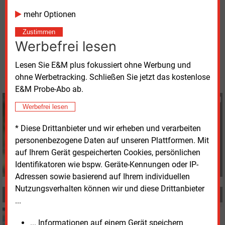
werden.
mehr Optionen
Zustimmen
Mittwoch, 3.06.2026, 15:00 Uhr
Werbefrei lesen
Stefan Sagmeister
© 2026 Energie & Management GmbH
Lesen Sie E&M plus fokussiert ohne Werbung und
ohne Werbetracking. Schließen Sie jetzt das kostenlose
E&M Probe-Abo ab.
Stefan Sagmeister
Werbefrei lesen
+49 (0) 8152 9311 33
s.sagmeister@energie-
* Diese Drittanbieter und wir erheben und verarbeiten
und-management.de
personenbezogene Daten auf unseren Plattformen. Mit
auf Ihrem Gerät gespeicherten Cookies, persönlichen
Identifikatoren wie bspw. Geräte-Kennungen oder IP-
Adressen sowie basierend auf Ihrem individuellen
Nutzungsverhalten können wir und diese Drittanbieter
MEHR ZUM THEMA
...
Freitag, 3.07.2026, 12:37
... Informationen auf einem Gerät speichern
STROMSPEICHER