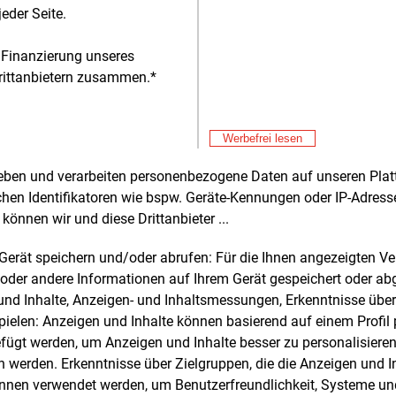
zlichen Kosten abgefedert würden,
eder Seite.
s der Grundversorgungstarif und die
rverträge preislich unverändert bleiben.
 Finanzierung unseres
rittanbietern zusammen.*
die Wuppertaler Stadtwerke (WSW)
sten ihre Kunden zu Beginn des Jahres
durch deutliche Preisreduktionen. Ab
Alle 
Werbefrei lesen
. Januar wird der Stromarbeitspreis um
Don
u zehn Prozent gesenkt, was einem
E&M
rheben und verarbeiten personenbezogene Daten auf unseren Plat
Hi
rhaushalt mit 3.500 kWh
chen Identifikatoren wie bspw. Geräte-Kennungen oder IP-Adres
sverbrauch eine Einsparung von etwa
können wir und diese Drittanbieter ...
Don
E&M
uro bringe, heißt es dazu von den WSW.
RW
m Gerät speichern und/oder abrufen: Für die Ihnen angezeigten 
zu
Don
E&M
aspreise werden zum 1. Februar 2025
oder andere Informationen auf Ihrem Gerät gespeichert oder ab
Le
s zu 16 Prozent gesenkt, wodurch ein
n und Inhalte, Anzeigen- und Inhaltsmessungen, Erkenntnisse übe
Don
alt mit 15.000 kWh rund 370 Euro pro
elen: Anzeigen und Inhalte können basierend auf einem Profil p
E&M
Pl
spart. Die WSW geben damit die
ügt werden, um Anzeigen und Inhalte besser zu personalisiere
nden Beschaffungskosten direkt an die
werden. Erkenntnisse über Zielgruppen, die die Anzeigen und I
Don
E&M
aucher weiter, obwohl auch hier
önnen verwendet werden, um Benutzerfreundlichkeit, Systeme u
Gr