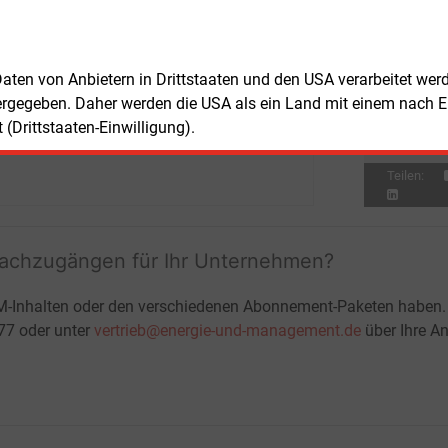
ende Umlagen und Netzentgelte im
Don
E&M
reich gegenläufig wirken.
Bu
zu
 Daten von Anbietern in Drittstaaten und den USA verarbeitet we
Don
E&M
ergegeben. Daher werden die USA als ein Land mit einem nach 
Wä
Ha
(Drittstaaten-Einwilligung).
Teilen:
fachzugängen für Ihr Unternehmen?
M-Inhalten oder den verschiedenen Abonnement-Paketen haben.
-77 oder unter
vertrieb@energie-und-management.de
über Ihre An