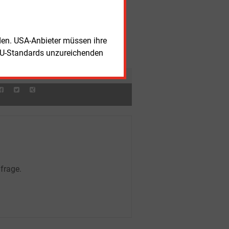
nerstag, 6.08.2026, 15:33 Uhr
REGULIERUNG
ndesnetzagentur konkretisiert Regeln
 Batteriespeichern
rden. USA-Anbieter müssen ihre
nerstag, 6.08.2026, 15:25 Uhr
WÄRME
EU-Standards unzureichenden
rmepumpen-Absatz steigt im ersten
lbjahr deutlich
frage.