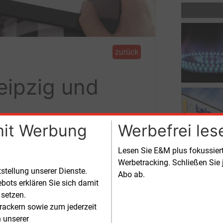
zurück
eipzig und
mit Werbung
Werbefrei les
e kündigen Preisänderungen zum
Lesen Sie E&M plus fokussie
Werbetracking. Schließen Sie 
tstellung unserer Dienste.
Abo ab.
 gestiegener Netzentgelte und eines
bots erklären Sie sich damit
en CO2-Preises bleibe der Erdgaspreis in
 setzen.
g stabil. Maik Piehler, Geschäftsführer
rackern sowie zum jederzeit
ipziger Stadtwerke, betont, dass die
n unserer