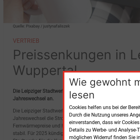
Quelle: Pixabay / justynafaliszek
VERTRIEB
Preissenkungen in L
Wuppertal
Wie gewohnt 
Die Leipziger Stadtwerke und die Wuppertaler Stadtwerk
lesen
Jahreswechsel an.
Cookies helfen uns bei der Berei
Die Leipziger Stadtwerke senken zum
Trotz
Durch die Nutzung unseres Ange
Jahreswechsel die Strom- und
höher
einverstanden, dass wir Cookies
Fernwärmepreise und halten die Gaspreise
Leipzi
Details zu Werbe- und Analyse-T
stabil. Für 2025 kündigen die Wuppertaler
der Le
möglichen Widerruf finden Sie i