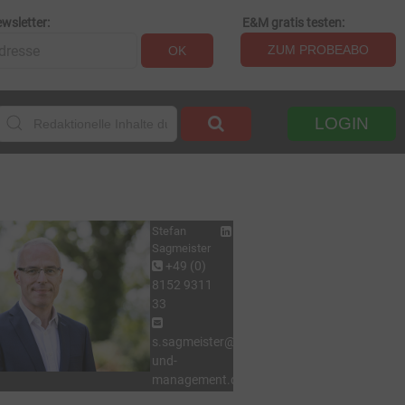
wsletter:
E&M gratis testen:
ZUM PROBEABO
OK
LOGIN
Stefan
Sagmeister
+49 (0)
8152 9311
33
s.sagmeister@energie-
und-
management.de