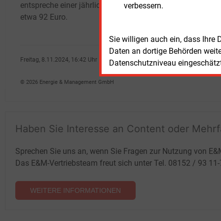
entspreche einer jährlichen Entlastung von
steig
verbessern.
etwa 92 Euro.
Gasbe
Sie willigen auch ein, dass Ihre
Daten an dortige Behörden weit
Freitag, 8.11.2024, 16:42 Uhr
Datenschutzniveau eingeschätzt 
Stefan Sagmeister
© 2026 Energie & Management GmbH
Haben Sie Interesse an Content oder Mehr
Sprechen Sie uns an, wenn Sie Fragen zur Nutzung von E&
Das E&M-Vertriebsteam freut sich unter Tel. 08152 / 93 11
WEITERE INFORMATIONEN