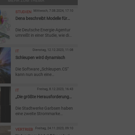
MEHR ZUM THEMA
Mittwoch, 7.08.2024, 17:10
STUDIEN
Dena beschreibt Modelle für
Energy Sharing
Die Deutsche Energie-Agentur
umreißt in einer Studie, wie die
energiewirtschaftliche
Rollenverteilung und der
Dienstag, 12.12.2023, 11:08
IT
Datenaustausch beim Energy
Sharing aufgebaut sein
Schleupen wird dynamisch
können.
Die Software „Schleupen.CS“
kann nun auch eine
zeitreihenbasierte Abrechnung
verarbeiten, teilt der Hersteller
Freitag, 8.12.2023, 16:43
IT
mit. Damit sind dynamisch
Tarife möglich.
„Die größte Herausforderung
waren wir selbst“
Die Stadtwerke Garbsen haben
eine zweite Strommarke
aufgelegt. Neu ist auch die IT,
die aus diesem Grund
Freitag, 24.11.2023, 09:10
VERTRIEB
angeschafft wurde. Warum