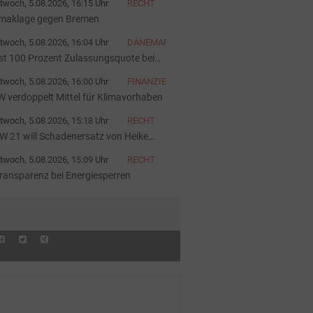
twoch, 5.08.2026, 16:15 Uhr
RECHT
imaklage gegen Bremen
twoch, 5.08.2026, 16:04 Uhr
DÄNEMARK
st 100 Prozent Zulassungsquote bei
ivaten E-Autos
twoch, 5.08.2026, 16:00 Uhr
FINANZIERUNG
W verdoppelt Mittel für Klimavorhaben
twoch, 5.08.2026, 15:18 Uhr
RECHT
W 21 will Schadenersatz von Heike
im
twoch, 5.08.2026, 15:09 Uhr
RECHT
transparenz bei Energiesperren