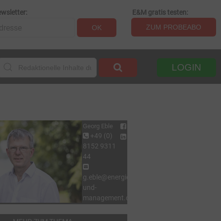
wsletter:
E&M gratis testen:
ZUM PROBEABO
OK
LOGIN
Georg Eble
+49 (0)
8152 9311
44
g.eble@energie-
und-
management.de