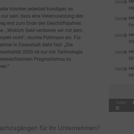
Mit
E&M
Kl
ieder könnten jederzeit kündigen, es
 nur sein, dass eine Vereinssatzung den
Mit
E&M
ieg erst zum Ende des Geschäftsjahres
Fa
be. „Wirklich Geld verdienen wir mit dem
pr
Mit
E&M
rojekt nicht“, räumte Püttmann ein. Für
Kf
rliner in Eisenstadt steht fest: „Die
neutralität 2030 ist nur mit Technologie
Mit
E&M
DE
sterreichischem Pragmatismus zu
He
hen.“
Mit
E&M
In
Teilen:
fachzugängen für Ihr Unternehmen?