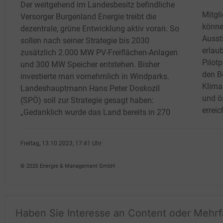
Der weitgehend im Landesbesitz befindliche
Mitgl
Versorger Burgenland Energie treibt die
könne
dezentrale, grüne Entwicklung aktiv voran. So
Ausst
sollen nach seiner Strategie bis 2030
erlau
zusätzlich 2.000
MW PV-Freiflächen-Anlagen
Pilotp
und 300
MW Speicher entstehen. Bisher
den Be
investierte man vornehmlich in Windparks.
Klima
Landeshauptmann Hans Peter Doskozil
und ö
(SPÖ) soll zur Strategie gesagt haben:
erreic
„Gedanklich wurde das Land bereits in 270
Freitag, 13.10.2023, 17:41 Uhr
Georg Eble
© 2026 Energie & Management GmbH
Haben Sie Interesse an Content oder Mehr