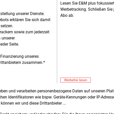
ergieinfrastruktur. „Wie dringend
Lesen Sie E&M plus fokussie
ndig diese Anstrengungen sind, zeigen
Werbetracking. Schließen Sie 
ie Auswirkungen des Krieges im Nahen
tstellung unserer Dienste.
Abo ab.
leider gerade erneut sehr eindrücklich.
bots erklären Sie sich damit
r riesiges Potenzial voll ausschöpfen zu
 setzen.
n, brauchen kommunale
rackern sowie zum jederzeit
Alle 
rgungsunternehmen ausreichenden
n unserer
g zu Krediten ihrer Hausbanken“, sagte
eder Seite.
Don
E&M
Hi
 Finanzierung unseres
Don
E&M
rittanbietern zusammen.*
r von bisheriger Praxis
RW
zu
Don
E&M
er neuen Regelung weicht das Land nach
Le
Werbefrei lesen
en Angaben von der bisherigen Praxis
Don
islang hatte es Bürgschaften für
E&M
rheben und verarbeiten personenbezogene Daten auf unseren Plat
Pl
nale Unternehmen trotz der rechtlichen
chen Identifikatoren wie bspw. Geräte-Kennungen oder IP-Adres
hkeit nicht eingesetzt, um eine klare
Don
E&M
können wir und diese Drittanbieter ...
ung der Finanzierungsverantwortung
Gr
hen Land und Kommunen zu wahren.