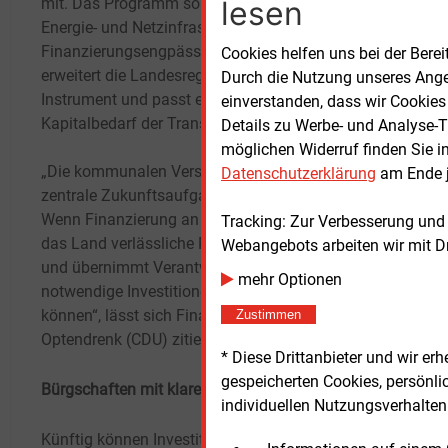
lesen
mit.
Das
Programm soll Investitionen in
die En
Energie- und Netzinfrastruktur erleichtern und
notwe
Finanzierungsengpässe abfedern. Damit
uns d
Cookies helfen uns bei der Berei
erweitert die Landesregierung ein bestehendes
Osten 
Durch die Nutzung unseres Ange
Instrument und passt es an den steigenden
Um ih
einverstanden, dass wir Cookies
Kapitalbedarf der Transformation an.
könne
Details zu Werbe- und Analyse-T
Verso
möglichen Widerruf finden Sie i
„Die kommunalen Versorger stemmen
Zugan
Datenschutzerklärung
am Ende j
zentrale Zukunftsaufgaben für unser Land.
sie.
Wenn Finanzierung an Grenzen stößt, schafft
Tracking: Zur Verbesserung und
das Land verlässliche Rahmenbedingungen
Webangebots arbeiten wir mit D
Abkeh
und übernimmt Verantwortung, damit
mehr Optionen
notwendige Investitionen umgesetzt werden
Mit d
können“, lässt sich Finanzminister Marcus
Zustimmen
eigen
Optendrenk (CDU) zitieren.
ab. B
* Diese Drittanbieter und wir e
kommu
gespeicherten Cookies, persönli
​Bürgschaften mit klaren Konditionen
Möglic
individuellen Nutzungsverhalten 
Trenn
Künftig können Investitionskredite durch
zwisc