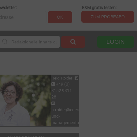
wsletter:
E&M gratis testen:
ZUM PROBEABO
OK
LOGIN
Heidi Roider
+49 (0)
8152 9311
28
h.roider@energie-
und-
management.de