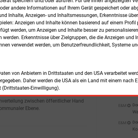
m Gerät speichern und/oder abrufen: Für die Ihnen angezeigten 
Don
E&M
ichts der Dimension der Energiewende
oder andere Informationen auf Ihrem Gerät gespeichert oder ab
Bu
die Landesregierung diese Frage neu
n und Inhalte, Anzeigen- und Inhaltsmessungen, Erkenntnisse übe
zu
Don
et. Die Bürgschaften sollen gezielt dort
E&M
elen: Anzeigen und Inhalte können basierend auf einem Profil p
Wä
en, wo Projekte aufgrund von
ügt werden, um Anzeigen und Inhalte besser zu personalisiere
Ha
zierungsgrenzen ins Stocken geraten.
Don
E&M
werden. Erkenntnisse über Zielgruppen, die die Anzeigen und I
Wi
önnen verwendet werden, um Benutzerfreundlichkeit, Systeme u
euausrichtung zielt darauf ab,
Ei
Don
E&M
titionen trotz angespannter
E-
altslagen und volatiler Kapitalmärkte
Don
möglichen. Kommunale Versorger
 Daten von Anbietern in Drittstaaten und den USA verarbeitet we
Pr
ten damit einen erweiterten Zugang zu
ergegeben. Daher werden die USA als ein Land mit einem nach 
kapital. Das Land übernimmt einen Teil
(Drittstaaten-Einwilligung).
Don
E&M
isiken und verschiebt damit die bisherige
In
nverteilung zwischen öffentlicher Hand
En
Don
E&M
ommunaler Ebene.
Wa
sc
Don
E&M
Ko
ge