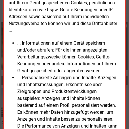
auf Ihrem Gerät gespeicherten Cookies, persönlichen
© 2026 Energie & Management GmbH
Identifikatoren wie bspw. Geräte-Kennungen oder IP-
Adressen sowie basierend auf Ihrem individuellen
Nutzungsverhalten können wir und diese Drittanbieter
Stefan Sagmeister
...
+49 (0) 8152 9311 33
s.sagmeister@energie-
... Informationen auf einem Gerät speichern
und-management.de
und/oder abrufen: Für die Ihnen angezeigten
Verarbeitungszwecke können Cookies, Geräte-
Kennungen oder andere Informationen auf Ihrem
Gerät gespeichert oder abgerufen werden.
... Personalisierte Anzeigen und Inhalte, Anzeigen-
MEHR ZUM THEMA
und Inhaltsmessungen, Erkenntnisse über
Zielgruppen und Produktentwicklungen
Mittwoch, 13.05.2026, 16:41
BILANZ
ausspielen: Anzeigen und Inhalte können
Eon mit gutem Jahresauftakt
basierend auf einem Profil personalisiert werden.
Es können mehr Daten hinzugefügt werden, um
Anzeigen und Inhalte besser zu personalisieren.
Der Eon-Konzern legte im 1. Quartal bei Umsatz und Ergebnis zu. Auf das
Gesamtjahr gesehen, bestätigt das Management die Prognose.
Die Performance von Anzeigen und Inhalten kann