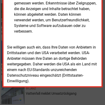
gemessen werden. Erkenntnisse über Zielgruppen,
Donnerstag, 13.11.2025, 16:09
die die Anzeigen und Inhalte betrachtet haben,
BILANZ
können abgeleitet werden. Daten können
EnBW meldet leicht rückläufiges Ergebnis
verwendet werden, um Benutzerfreundlichkeit,
Systeme und Software aufzubauen oder zu
Der Karlsruher Energiekonzern EnBW Energie Baden-Württemberg AG hat
verbessern.
seine Geschäftszahlen für die ersten neun Monate 2025 vorgelegt.
Donnerstag, 6.11.2025, 15:17
Sie willigen auch ein, dass Ihre Daten von Anbietern in
BILANZ
Drittstaaten und den USA verarbeitet werden. USA-
Uniper verdient deutlich weniger
Anbieter müssen ihre Daten an dortige Behörden
weitergegeben. Daher werden die USA als ein Land mit
Das Staatsunternehmen Uniper meldet nach neun Monaten Rückgänge beim
einem nach EU-Standards unzureichenden
Umsatz und Gewinn. Die Ergebnisprognose für 2025 will das Management
erreichen.
Datenschutzniveau eingeschätzt (Drittstaaten-
Einwilligung).
Donnerstag, 30.10.2025, 14:26
BILANZ
Vattenfall meldet Umsatzrückgang