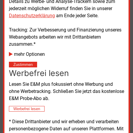
Details zu Werbe- und Analyse-Trackern sowie zum
Anlagenverfügbarkeit in Skandinavien und
jederzeit möglichen Widerruf finden Sie in unserer
Großbritannien sowie neue Inbetriebnahmen und der
Datenschutzerklärung
am Ende jeder Seite.
Ausbau der Smart-Meter-Infrastruktur in
Großbritannien bei. Das Geschäftsfeld bietet
Tracking: Zur Verbesserung und Finanzierung unseres
Energielösungen für Städte, Kommunen sowie
Webangebots arbeiten wir mit Drittanbietern
Gewerbe- und Industriekunden – insbesondere im
zusammen.*
Bereich Fernwärme und Fernkälte.
mehr Optionen
Insgesamt investierte Eon in den ersten neun
Zustimmen
Monaten des Jahres 5,1 Milliarden Euro in die
Werbefrei lesen
Transformation des europäischen Energiesystems –
ein Plus von 8
Prozent auf Jahresbasis. „Mit unseren
Lesen Sie E&M plus fokussiert ohne Werbung und
bisherigen Investitionen bekräftigen wir unser Ziel, in
ohne Werbetracking. Schließen Sie jetzt das kostenlose
diesem Geschäftsjahr insgesamt rund 8,6
Milliarden
E&M Probe-Abo ab.
Euro in die Energiewende zu investieren“, so Jakobi.
Werbefrei lesen
Mittwoch, 12.11.2025, 16:19 Uhr
* Diese Drittanbieter und wir erheben und verarbeiten
Stefan Sagmeister
personenbezogene Daten auf unseren Plattformen. Mit