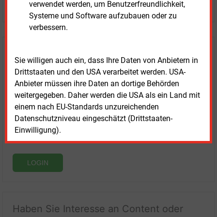
JETZT KOSTENLOS TESTEN
verwendet werden, um Benutzerfreundlichkeit,
Systeme und Software aufzubauen oder zu
verbessern.
Login für Kunden
Sie willigen auch ein, dass Ihre Daten von Anbietern in
Drittstaaten und den USA verarbeitet werden. USA-
Anbieter müssen ihre Daten an dortige Behörden
weitergegeben. Daher werden die USA als ein Land mit
einem nach EU-Standards unzureichenden
Datenschutzniveau eingeschätzt (Drittstaaten-
Einwilligung).
LOGIN
Haben Sie Interesse an Content oder