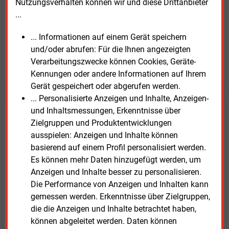
Nutzungsverhalten können wir und diese Drittanbieter
...
... Informationen auf einem Gerät speichern
und/oder abrufen: Für die Ihnen angezeigten
Verarbeitungszwecke können Cookies, Geräte-
JETZT ARTIKEL KAUFEN
Kennungen oder andere Informationen auf Ihrem
Gerät gespeichert oder abgerufen werden.
... Personalisierte Anzeigen und Inhalte, Anzeigen-
und Inhaltsmessungen, Erkenntnisse über
E&M
Testen Sie
kostenlos und
Zielgruppen und Produktentwicklungen
unverbindlich
ausspielen: Anzeigen und Inhalte können
basierend auf einem Profil personalisiert werden.
Zwei Wochen kostenfreier Zugang
Es können mehr Daten hinzugefügt werden, um
Zugang auf stündlich aktualisierte Nachrichten mit
Anzeigen und Inhalte besser zu personalisieren.
Prognose- und Marktdaten
Die Performance von Anzeigen und Inhalten kann
+ einmal täglich E&M daily
gemessen werden. Erkenntnisse über Zielgruppen,
+ zwei Ausgaben der Zeitung E&M
die die Anzeigen und Inhalte betrachtet haben,
ohne automatische Verlängerung
können abgeleitet werden. Daten können