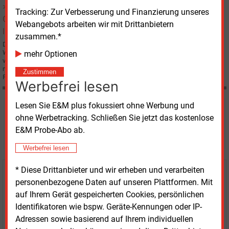
Gasmarkt liberalisiert
Tracking: Zur Verbesserung und Finanzierung unseres
Webangebots arbeiten wir mit Drittanbietern
zusammen.*
Der österreichische Gasmarkt ist Anfang Oktober 2002 für den freien
Wettbewerb geöffnet worden. Nachdem bereits seit Spätsommer des
mehr Optionen
vergangenen Jahres Großkunden mit einem Verbrauch von mehr als 25 Mio.
m3 Gas ihren Versorger frei wählen konnten, ist nun der Markt auch für die
Zustimmen
Privatkunden liberalisiert.
Werbefrei lesen
Lesen Sie E&M plus fokussiert ohne Werbung und
Möchten Sie diese und
ohne Werbetracking. Schließen Sie jetzt das kostenlose
weitere Nachrichten lesen?
E&M Probe-Abo ab.
Werbefrei lesen
* Diese Drittanbieter und wir erheben und verarbeiten
Kaufen Sie den Artikel
personenbezogene Daten auf unseren Plattformen. Mit
auf Ihrem Gerät gespeicherten Cookies, persönlichen
erhalten Sie sofort diesen redaktionellen Beitrag für
Identifikatoren wie bspw. Geräte-Kennungen oder IP-
nur €
2.98
Adressen sowie basierend auf Ihrem individuellen