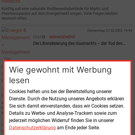
Künftig soll eine nationale Wettbewerbsbehörde für Markt- und
Preistransparenz auf dem Energiemarkt sorgen. Viele Fragen bleiben
dennoch offen.
Donnerstag, 27.02.2003, 14:44
E&M
MANAGEMENT
Die Liberalisierung des Gasmarkts – der Tod des
Energieberaters?
Wie gewohnt mit Werbung
lesen
Cookies helfen uns bei der Bereitstellung unserer
Dienste. Durch die Nutzung unseres Angebots erklären
Werden Energieberater mit der Liberalisierung des Gasmarktes überflüssig?
Sie sich damit einverstanden, dass wir Cookies setzen.
Nicht in jedem Fall, glauben Birgit Fratzke-Weiß* und Berthold Hannes*, aber
Details zu Werbe- und Analyse-Trackern sowie zum
sie müssen bei ihrem Beratungs-Angebot kreativ sein.
jederzeit möglichen Widerruf finden Sie in unserer
Freitag, 4.10.2002, 09:13
Datenschutzerklärung
am Ende jeder Seite.
E&M
ÖSTERREICH