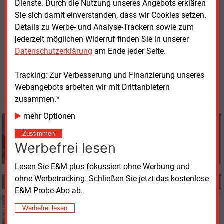
Dienste. Durch die Nutzung unseres Angebots erklären
bereitstellen. In Planung ist dafür ein Pilotprojekt bei
Sie sich damit einverstanden, dass wir Cookies setzen.
Lippendorf im Landkreis Leipzig.
Details zu Werbe- und Analyse-Trackern sowie zum
jederzeit möglichen Widerruf finden Sie in unserer
Datenschutzerklärung
am Ende jeder Seite.
Freitag, 18.02.2022, 16:12 Uhr
Volker Stephan
Tracking: Zur Verbesserung und Finanzierung unseres
© 2026 Energie & Management GmbH
Webangebots arbeiten wir mit Drittanbietern
zusammen.*
mehr Optionen
Volker Stephan
+49 (0) 8152 9311 0
Zustimmen
info@energie-und-management.de
Werbefrei lesen
Lesen Sie E&M plus fokussiert ohne Werbung und
ohne Werbetracking. Schließen Sie jetzt das kostenlose
MEHR ZUM THEMA
E&M Probe-Abo ab.
Donnerstag, 14.04.2022, 13:17
Werbefrei lesen
STROMNETZ
Mitnetz Strom investiert in digitale Trafos