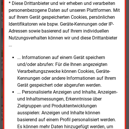
* Diese Drittanbieter und wir erheben und verarbeiten
personenbezogene Daten auf unseren Plattformen. Mit
Um mehr Transparenz ins Stromnetz zu bringen, investiert Mitnetz Strom in
auf Ihrem Gerät gespeicherten Cookies, persönlichen
diesem Jahr rund 19 Mio. Euro.
Identifikatoren wie bspw. Geräte-Kennungen oder IP-
Adressen sowie basierend auf Ihrem individuellen
Dienstag, 22.02.2022, 15:05
Nutzungsverhalten können wir und diese Drittanbieter
WASSERSTOFF
Wasserstoffbranche nennt Fachkräfte und
...
Ökostrom als Engpässe
... Informationen auf einem Gerät speichern
Für den Hochlauf einer Wasserstoffwirtschaft betrachten Akteure vor allem
und/oder abrufen: Für die Ihnen angezeigten
fehlende Überschüsse an erneuerbarem Strom und Fachkräftemangel als
Hürden, hieß es in einem Acatech-Webinar.
Verarbeitungszwecke können Cookies, Geräte-
Kennungen oder andere Informationen auf Ihrem
Mittwoch, 17.11.2021, 11:40
Gerät gespeichert oder abgerufen werden.
GASNETZ
... Personalisierte Anzeigen und Inhalte, Anzeigen-
Mitgas behält Konzession für Gasnetz von Leipzig
und Inhaltsmessungen, Erkenntnisse über
Zielgruppen und Produktentwicklungen
Das Landgericht Magdeburg hat den Gaskonzessionsvertrag der Stadt
ausspielen: Anzeigen und Inhalte können
Leipzig an die eigenen Stadtwerke für nichtig erklärt, weil er gegen das
basierend auf einem Profil personalisiert werden.
Neutralitätsgebot verstoße.
Es können mehr Daten hinzugefügt werden, um