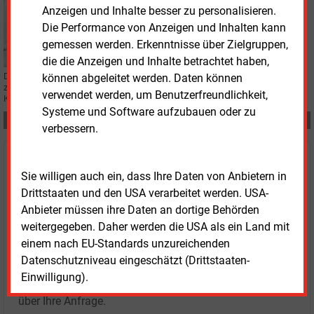
Mittwoch, 10.11.2021, 13:46
Anzeigen und Inhalte besser zu personalisieren.
WASSERSTOFF
Die Performance von Anzeigen und Inhalten kann
Den CO2-freien Güterverkehr im Blick
gemessen werden. Erkenntnisse über Zielgruppen,
die die Anzeigen und Inhalte betrachtet haben,
Der Einsatz von Wasserstoff im Mobilitätssektor nimmt Fahrt auf −
können abgeleitet werden. Daten können
zumindest schon mal auf dem Papier. Dies zeigen die jüngsten
verwendet werden, um Benutzerfreundlichkeit,
Kooperationen jeweils von Mitnetz Gas und Daimler Truck.
Systeme und Software aufzubauen oder zu
Teilen:
verbessern.
Haben Sie Interesse an Content oder
Sie willigen auch ein, dass Ihre Daten von Anbietern in
Mehrfachzugängen für Ihr Unternehmen?
Drittstaaten und den USA verarbeitet werden. USA-
Anbieter müssen ihre Daten an dortige Behörden
Sprechen Sie uns an, wenn Sie Fragen zur Nutzung von
weitergegeben. Daher werden die USA als ein Land mit
E&M-Inhalten oder den verschiedenen Abonnement-
einem nach EU-Standards unzureichenden
Paketen haben.
Datenschutzniveau eingeschätzt (Drittstaaten-
Das E&M-Vertriebsteam freut sich unter Tel. 08152 / 93
Einwilligung).
11-77 oder unter
vertrieb@energie-und-management.de
über Ihre Anfrage.