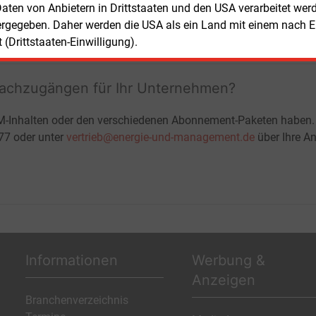
 Daten von Anbietern in Drittstaaten und den USA verarbeitet we
ohne automatische Verlängerung
JETZT KOSTENLOS TESTEN
LOGIN
ergegeben. Daher werden die USA als ein Land mit einem nach 
(Drittstaaten-Einwilligung).
fachzugängen für Ihr Unternehmen?
M-Inhalten oder den verschiedenen Abonnement-Paketen haben.
-77 oder unter
vertrieb@energie-und-management.de
über Ihre An
Informationen
Werbung &
Anzeigen
Branchenverzeichnis