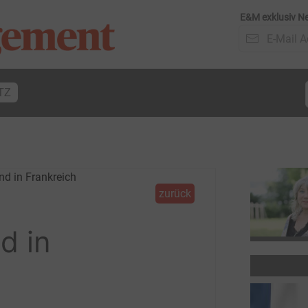
E&M exklusiv Ne
TZ
zurück
d in