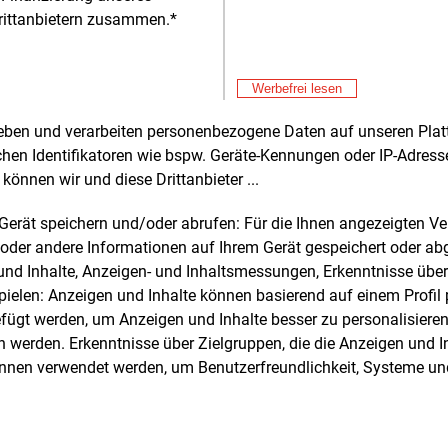
gesamten S
rittanbietern zusammen.*
Alle 
Werbefrei lesen
rheben und verarbeiten personenbezogene Daten auf unseren Plat
e und weitere Nachrichten l
chen Identifikatoren wie bspw. Geräte-Kennungen oder IP-Adres
können wir und diese Drittanbieter ...
m Gerät speichern und/oder abrufen: Für die Ihnen angezeigten 
E&M
sten Sie
kostenlos
Login fü
oder andere Informationen auf Ihrem Gerät gespeichert oder ab
n und Inhalte, Anzeigen- und Inhaltsmessungen, Erkenntnisse übe
d unverbindlich
elen: Anzeigen und Inhalte können basierend auf einem Profil p
ügt werden, um Anzeigen und Inhalte besser zu personalisiere
Zwei Wochen kostenfreier Zugang
werden. Erkenntnisse über Zielgruppen, die die Anzeigen und I
Zugang auf stündlich aktualisierte
önnen verwendet werden, um Benutzerfreundlichkeit, Systeme u
Nachrichten mit Prognose- und
Marktdaten
+ einmal täglich E&M daily
+ zwei Ausgaben der Zeitung E&M