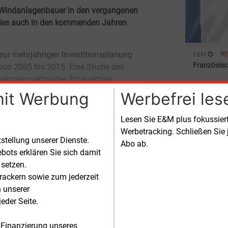
e Windanlagenbauer in den vergangenen
 dies auch in den kommenden Jahren
E&M
R
Französisc
Schock für
mit Werbung
Werbefrei les
Staatsrat 
velables) kommt zu dem Erg
die Einspei
ungültig er
E&M
R
Lesen Sie E&M plus fokussie
Juwi starte
Werbetracking. Schließen Sie 
tstellung unserer Dienste.
Abo ab.
Die Juwi-G
bots erklären Sie sich damit
erstmals e
 setzen.
rackern sowie zum jederzeit
E&M
R
n unserer
Juwi baut 
eder Seite.
Die Mainze
der größten
 Finanzierung unseres