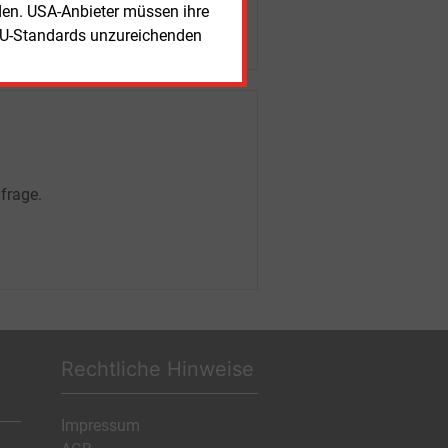
rden. USA-Anbieter müssen ihre
EU-Standards unzureichenden
frage.
Rechtliche Hinweise
Impressum