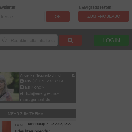
wsletter:
E&M gratis testen:
ZUM PROBEABO
OK
LOGIN
Angelika Nikionok-Ehrlich
+49 (0) 170 2383219
a.nikionok-
ehrlich@energie-und-
management.de
MEHR ZUM THEMA
Donnerstag, 21.03.2013, 13:22
E&M
Erleichterungen für