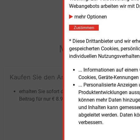
Webangebots arbeiten wir mit D
mehr Optionen
Zustimmen
* Diese Drittanbieter und wir e
Möchten Sie dies
gespeicherten Cookies, persönli
individuellen Nutzungsverhalten 
... Informationen auf eine
Kaufen Sie den Artikel
Te
Cookies, Geräte-Kennungen 
... Personalisierte Anzeige
un
erhalten Sie sofort diesen redaktionellen
Produktentwicklungen ausspi
Beitrag für nur €
8.93
können mehr Daten hinzugef
und Inhalten kann gemessen 
abgeleitet werden. Daten k
verbessern.