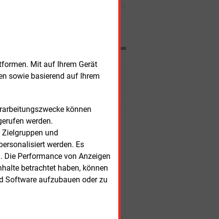
pitzenleistung von 15 MW errichten.
Nachrichten
tformen. Mit auf Ihrem Gerät
esen?
sen sowie basierend auf Ihrem
Verarbeitungszwecke können
r Kunden
gerufen werden.
r Zielgruppen und
ersonalisiert werden. Es
n. Die Performance von Anzeigen
nhalte betrachtet haben, können
nd Software aufzubauen oder zu