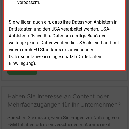
verbessern.
Login für Kunden
Sie willigen auch ein, dass Ihre Daten von Anbietern in
Drittstaaten und den USA verarbeitet werden. USA-
Anbieter müssen ihre Daten an dortige Behörden
weitergegeben. Daher werden die USA als ein Land mit
einem nach EU-Standards unzureichenden
Datenschutzniveau eingeschätzt (Drittstaaten-
Einwilligung).
LOGIN
Haben Sie Interesse an Content oder
Mehrfachzugängen für Ihr Unternehmen?
Sprechen Sie uns an, wenn Sie Fragen zur Nutzung von
E&M-Inhalten oder den verschiedenen Abonnement-