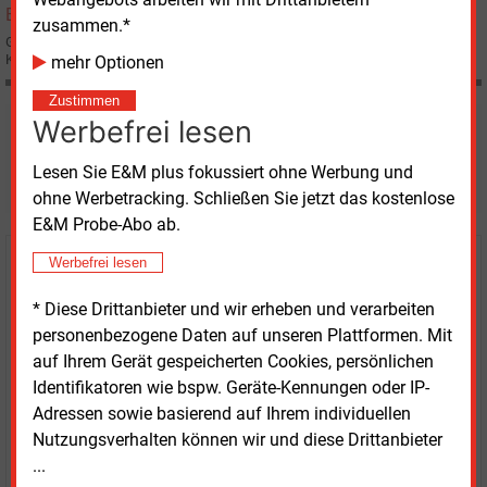
zusammen.*
Großverbraucher von Erdgas müssen künftig für den "Löwenanteil" der
Kosten für die Regel- und Ausgleichsenergie aufkommen.
mehr Optionen
Zustimmen
Werbefrei lesen
Möchten Sie diese und
weitere Nachrichten lesen?
Lesen Sie E&M plus fokussiert ohne Werbung und
ohne Werbetracking. Schließen Sie jetzt das kostenlose
E&M Probe-Abo ab.
Werbefrei lesen
Kaufen Sie den Artikel
* Diese Drittanbieter und wir erheben und verarbeiten
erhalten Sie sofort diesen redaktionellen Beitrag für
personenbezogene Daten auf unseren Plattformen. Mit
nur €
8.93
auf Ihrem Gerät gespeicherten Cookies, persönlichen
Identifikatoren wie bspw. Geräte-Kennungen oder IP-
Adressen sowie basierend auf Ihrem individuellen
Nutzungsverhalten können wir und diese Drittanbieter
...