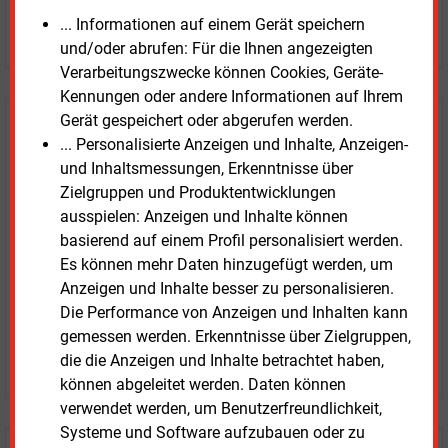
... Informationen auf einem Gerät speichern
JETZT ARTIKEL KAUFEN
und/oder abrufen: Für die Ihnen angezeigten
Verarbeitungszwecke können Cookies, Geräte-
Kennungen oder andere Informationen auf Ihrem
Gerät gespeichert oder abgerufen werden.
E&M
Testen Sie
kostenlos und
... Personalisierte Anzeigen und Inhalte, Anzeigen-
unverbindlich
und Inhaltsmessungen, Erkenntnisse über
Zielgruppen und Produktentwicklungen
Zwei Wochen kostenfreier Zugang
ausspielen: Anzeigen und Inhalte können
Zugang auf stündlich aktualisierte Nachrichten mit
basierend auf einem Profil personalisiert werden.
Prognose- und Marktdaten
Es können mehr Daten hinzugefügt werden, um
+ einmal täglich E&M daily
Anzeigen und Inhalte besser zu personalisieren.
+ zwei Ausgaben der Zeitung E&M
Die Performance von Anzeigen und Inhalten kann
ohne automatische Verlängerung
gemessen werden. Erkenntnisse über Zielgruppen,
JETZT KOSTENLOS TESTEN
die die Anzeigen und Inhalte betrachtet haben,
können abgeleitet werden. Daten können
verwendet werden, um Benutzerfreundlichkeit,
Systeme und Software aufzubauen oder zu