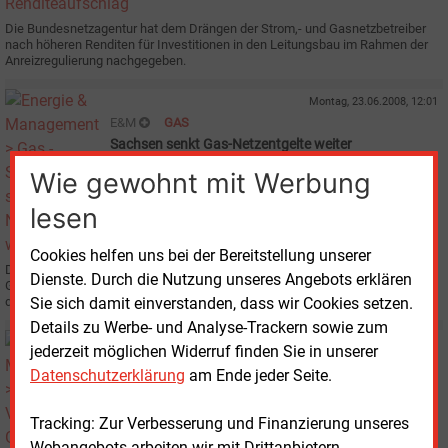
Die Bundesnetzagentur hat dem Drängen der Strom,- und Gasnetzbetreiber
nach höheren Renditen für Investitionen in den Leitungsbau im Rahmen der
Anreizregulierung nachgegeben.
Montag, 23.06.2008, 12:01
E&M
GAS
Sachsen senkt Gas-Netzentgelte weiter
Wie gewohnt mit Werbung
lesen
Cookies helfen uns bei der Bereitstellung unserer
Die Landesregulierungs-Behörde Sachsens hat bei einer zweiten
Dienste. Durch die Nutzung unseres Angebots erklären
Genehmigungsrunde der Gas-Netzentgelte die Anträge der Unternehmen um
durchschnittlich 17,40 % gekürzt.
Sie sich damit einverstanden, dass wir Cookies setzen.
Details zu Werbe- und Analyse-Trackern sowie zum
Freitag, 6.06.2008, 15:15
jederzeit möglichen Widerruf finden Sie in unserer
E&M
GASMARKT
Datenschutzerklärung
am Ende jeder Seite.
VIK kritisiert Gas-Bilanzierungssystem
Tracking: Zur Verbesserung und Finanzierung unseres
Webangebots arbeiten wir mit Drittanbietern