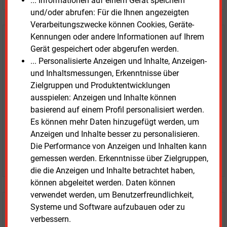
... Informationen auf einem Gerät speichern
und/oder abrufen: Für die Ihnen angezeigten
Verarbeitungszwecke können Cookies, Geräte-
Kennungen oder andere Informationen auf Ihrem
E&M
Testen Sie
kostenlos und
Gerät gespeichert oder abgerufen werden.
unverbindlich
... Personalisierte Anzeigen und Inhalte, Anzeigen-
und Inhaltsmessungen, Erkenntnisse über
Zwei Wochen kostenfreier Zugang
Zielgruppen und Produktentwicklungen
Zugang auf stündlich aktualisierte Nachrichten mit
ausspielen: Anzeigen und Inhalte können
Prognose- und Marktdaten
basierend auf einem Profil personalisiert werden.
+ einmal täglich E&M daily
Es können mehr Daten hinzugefügt werden, um
+ zwei Ausgaben der Zeitung E&M
Anzeigen und Inhalte besser zu personalisieren.
ohne automatische Verlängerung
Die Performance von Anzeigen und Inhalten kann
JETZT KOSTENLOS TESTEN
gemessen werden. Erkenntnisse über Zielgruppen,
die die Anzeigen und Inhalte betrachtet haben,
können abgeleitet werden. Daten können
verwendet werden, um Benutzerfreundlichkeit,
Systeme und Software aufzubauen oder zu
Login für Kunden
verbessern.