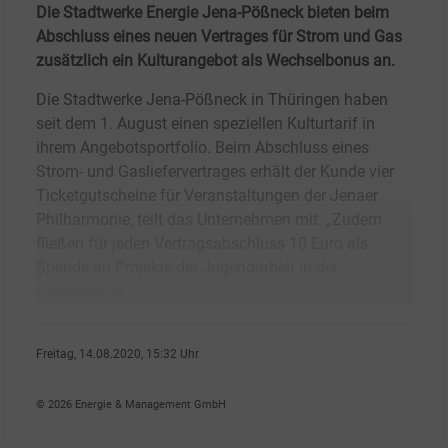
Die Stadtwerke Energie Jena-Pößneck bieten beim
Abschluss eines neuen Vertrages für Strom und Gas
zusätzlich ein Kulturangebot als Wechselbonus an.
Die Stadtwerke Jena-Pößneck in Thüringen haben
seit dem 1. August einen speziellen Kulturtarif in
ihrem Angebotsportfolio. Beim Abschluss eines
Strom- und Gasliefervertrages erhält der Kunde vier
Ticketgutscheine für Veranstaltungen der Jenaer
Philharmonie, teilt das Unternehmen mit. „Zudem
fließen für jeden Vertragsabschluss 10 Euro als
Spende an Projekte der Jugendarbeit in der
Philharmoni
Freitag, 14.08.2020, 15:32 Uhr
Stefan Sagmeister
© 2026 Energie & Management GmbH