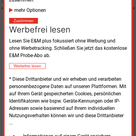
Verteilnetzbetreibern zurück. Er hält die Berechnung für methodisch verkürzt.
mehr Optionen
Zustimmen
Möchten Sie diese und
Werbefrei lesen
weitere Nachrichten lesen?
Lesen Sie E&M plus fokussiert ohne Werbung und
ohne Werbetracking. Schließen Sie jetzt das kostenlose
E&M Probe-Abo ab.
Kaufen Sie den Artikel
Werbefrei lesen
erhalten Sie sofort diesen redaktionellen Beitrag für
* Diese Drittanbieter und wir erheben und verarbeiten
nur €
2.98
personenbezogene Daten auf unseren Plattformen. Mit
auf Ihrem Gerät gespeicherten Cookies, persönlichen
Identifikatoren wie bspw. Geräte-Kennungen oder IP-
Adressen sowie basierend auf Ihrem individuellen
Nutzungsverhalten können wir und diese Drittanbieter
...
JETZT ARTIKEL KAUFEN