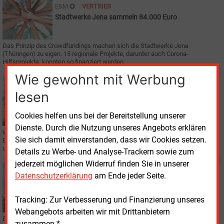
E&M
VERTRIEB
Stadtwerke Jena sammeln 84.000 Euro
Das Prinzip des Crowdfundings machen sich die Stadtwerke Jena
(Thüringen) zu eigen. 15 regionale Projekte, darunter auch Corona-
Hilfsprojekte, konnten so finanziert werden.
Wie gewohnt mit Werbung
Freitag, 7.08.2026, 15:59
lesen
E&M
BILANZ
EnBW mit mehr Umsatz aber weniger Ertrag
Cookies helfen uns bei der Bereitstellung unserer
Dienste. Durch die Nutzung unseres Angebots erklären
Weniger Erträge aus Kohlekraftwerken und Wasserkraft drücken das
Sie sich damit einverstanden, dass wir Cookies setzen.
Ergebnis des Karlsruher Energiekonzerns. Die Jahresprognose bleibt aber
unverändert.
Details zu Werbe- und Analyse-Trackern sowie zum
jederzeit möglichen Widerruf finden Sie in unserer
Freitag, 7.08.2026, 15:52
Datenschutzerklärung
am Ende jeder Seite.
E&M
STROMNETZ
EVM-Vorstand widerspricht BNE-Kritik an
Tracking: Zur Verbesserung und Finanzierung unseres
Netzrenditen
Webangebots arbeiten wir mit Drittanbietern
EVM-Vorstand Mithun Basu weist die Kritik des BNE an hohen Renditen von
zusammen.*