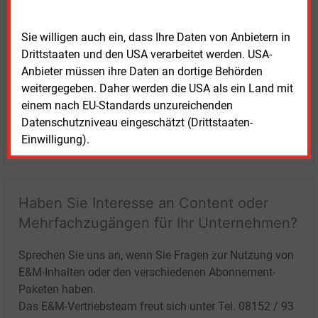
Sie willigen auch ein, dass Ihre Daten von Anbietern in
Drittstaaten und den USA verarbeitet werden. USA-
Anbieter müssen ihre Daten an dortige Behörden
weitergegeben. Daher werden die USA als ein Land mit
einem nach EU-Standards unzureichenden
Datenschutzniveau eingeschätzt (Drittstaaten-
LOGIN
Einwilligung).
Haben Sie Interesse an Content oder
Mehrfachzugängen für Ihr Unternehmen?
Sprechen Sie uns an, wenn Sie Fragen zur Nutzung von
E&M-Inhalten oder den verschiedenen Abonnement-
Paketen haben.
Das E&M-Vertriebsteam freut sich unter Tel. 08152 / 93