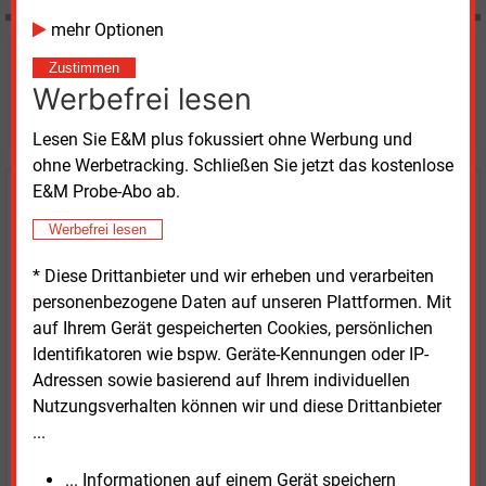
mehr Optionen
Möchten Sie diese und
Zustimmen
Werbefrei lesen
weitere Nachrichten lesen?
Lesen Sie E&M plus fokussiert ohne Werbung und
ohne Werbetracking. Schließen Sie jetzt das kostenlose
E&M Probe-Abo ab.
Kaufen Sie den Artikel
Werbefrei lesen
erhalten Sie sofort diesen redaktionellen Beitrag für
* Diese Drittanbieter und wir erheben und verarbeiten
nur €
2.98
personenbezogene Daten auf unseren Plattformen. Mit
auf Ihrem Gerät gespeicherten Cookies, persönlichen
Identifikatoren wie bspw. Geräte-Kennungen oder IP-
Adressen sowie basierend auf Ihrem individuellen
Nutzungsverhalten können wir und diese Drittanbieter
...
JETZT ARTIKEL KAUFEN
... Informationen auf einem Gerät speichern