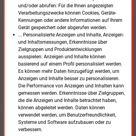
und/oder abrufen: Für die Ihnen angezeigten
Verarbeitungszwecke können Cookies, Geräte-
Kennungen oder andere Informationen auf Ihrem
E&M
Testen Sie
kostenlos und
Gerät gespeichert oder abgerufen werden.
unverbindlich
... Personalisierte Anzeigen und Inhalte, Anzeigen-
und Inhaltsmessungen, Erkenntnisse über
Zwei Wochen kostenfreier Zugang
Zielgruppen und Produktentwicklungen
Zugang auf stündlich aktualisierte Nachrichten mit
ausspielen: Anzeigen und Inhalte können
Prognose- und Marktdaten
basierend auf einem Profil personalisiert werden.
+ einmal täglich E&M daily
Es können mehr Daten hinzugefügt werden, um
+ zwei Ausgaben der Zeitung E&M
Anzeigen und Inhalte besser zu personalisieren.
ohne automatische Verlängerung
Die Performance von Anzeigen und Inhalten kann
JETZT KOSTENLOS TESTEN
gemessen werden. Erkenntnisse über Zielgruppen,
die die Anzeigen und Inhalte betrachtet haben,
können abgeleitet werden. Daten können
verwendet werden, um Benutzerfreundlichkeit,
Login für Kunden
Systeme und Software aufzubauen oder zu
verbessern.