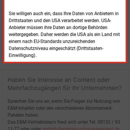
Sie willigen auch ein, dass Ihre Daten von Anbietern in
Drittstaaten und den USA verarbeitet werden. USA-
Anbieter müssen ihre Daten an dortige Behörden
weitergegeben. Daher werden die USA als ein Land mit
einem nach EU-Standards unzureichenden
Datenschutzniveau eingeschätzt (Drittstaaten-
LOGIN
Einwilligung).
Haben Sie Interesse an Content oder
Mehrfachzugängen für Ihr Unternehmen?
Sprechen Sie uns an, wenn Sie Fragen zur Nutzung von
E&M-Inhalten oder den verschiedenen Abonnement-
Paketen haben.
Das E&M-Vertriebsteam freut sich unter Tel. 08152 / 93
11-77 oder unter
vertrieb@energie-und-management.de