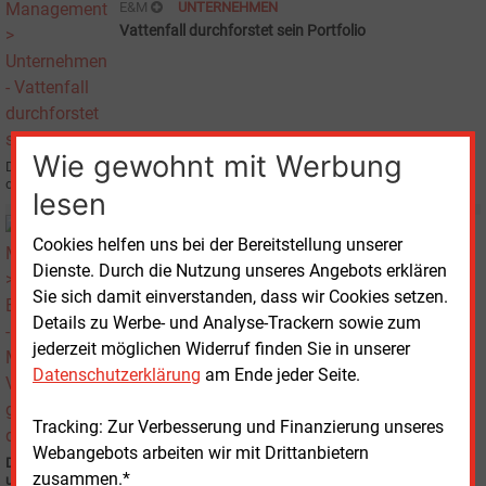
E&M
UNTERNEHMEN
Vattenfall durchforstet sein Portfolio
Wie gewohnt mit Werbung
Der Energiekonzern Vattenfall Europe will sein Hochspannungsnetz bis Ende
des Jahres veräußert haben und prüft den Verkauf von Beteiligungen.
lesen
Donnerstag, 30.07.2009, 10:40
Cookies helfen uns bei der Bereitstellung unserer
E&M
ENERGIEWIRTSCHAFT
Dienste. Durch die Nutzung unseres Angebots erklären
In Mecklenburg-Vorpommern geht es um die Wurst
Sie sich damit einverstanden, dass wir Cookies setzen.
Details zu Werbe- und Analyse-Trackern sowie zum
jederzeit möglichen Widerruf finden Sie in unserer
Datenschutzerklärung
am Ende jeder Seite.
Tracking: Zur Verbesserung und Finanzierung unseres
Webangebots arbeiten wir mit Drittanbietern
Das Land will die erneuerbaren Energien massiv ausbauen - und auf Kohle
zusammen.*
und Gas nicht verzichten.