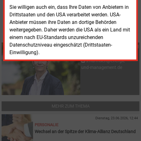
Mittwoch, 13.05.2026, 14:09 Uhr
Sie willigen auch ein, dass Ihre Daten von Anbietern in
Susanne Harmsen
Drittstaaten und den USA verarbeitet werden. USA-
© 2026 Energie & Management GmbH
Anbieter müssen ihre Daten an dortige Behörden
weitergegeben. Daher werden die USA als ein Land mit
einem nach EU-Standards unzureichenden
Datenschutzniveau eingeschätzt (Drittstaaten-
Susanne Harmsen
Einwilligung).
+49 (0) 151 28207503
s.harmsen@energie-
und-management.de
MEHR ZUM THEMA
Dienstag, 23.06.2026, 12:44
PERSONALIE
Wechsel an der Spitze der Klima-Allianz Deutschland