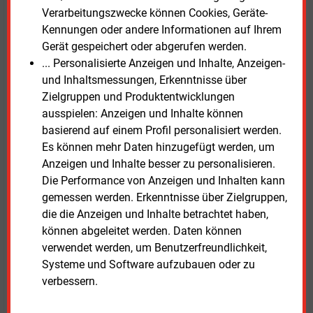
Gase könnten daher eine wichtige Rolle spielen.
Verarbeitungszwecke können Cookies, Geräte-
Kennungen oder andere Informationen auf Ihrem
Das Hauptstadtbüro Bioenergie (HBB) begrüßte, dass
Gerät gespeichert oder abgerufen werden.
die Bundesregierung die verpflichtende
... Personalisierte Anzeigen und Inhalte, Anzeigen-
Nutzungskaskade für feste Biomasse gestrichen hat.
und Inhaltsmessungen, Erkenntnisse über
Dies sei ein entscheidender Schritt, um „die
Zielgruppen und Produktentwicklungen
energetische Nutzung von Holz als unverzichtbare
ausspielen: Anzeigen und Inhalte können
Säule einer sicheren, regionalen Wärmeversorgung
basierend auf einem Profil personalisiert werden.
nicht künstlich zu benachteiligen“.
Es können mehr Daten hinzugefügt werden, um
Anzeigen und Inhalte besser zu personalisieren.
Nach Angaben der Bundesregierung setzt das Gesetz
Die Performance von Anzeigen und Inhalten kann
die europäische Gebäuderichtlinie eins zu eins in
gemessen werden. Erkenntnisse über Zielgruppen,
deutsches Recht um. Zusätzliche Anforderungen
die die Anzeigen und Inhalte betrachtet haben,
über die EU-Vorgaben hinaus seien nicht vorgesehen.
können abgeleitet werden. Daten können
verwendet werden, um Benutzerfreundlichkeit,
Der
Gesetzentwurf zum GModG
steht im Internet
Systeme und Software aufzubauen oder zu
bereit.
verbessern.