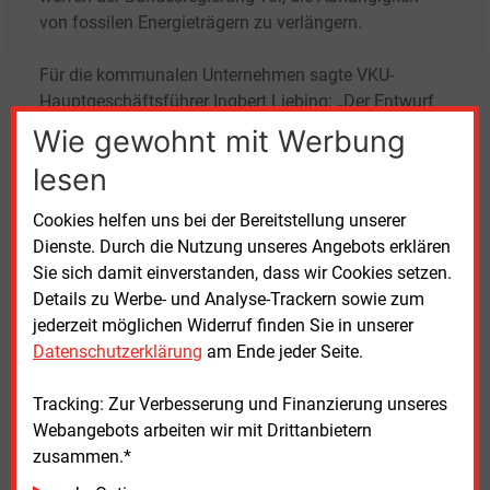
von fossilen Energieträgern zu verlängern.
Für die kommunalen Unternehmen sagte VKU-
Hauptgeschäftsführer Ingbert Liebing: „Der Entwurf
enthält gute Ansätze.“ Dazu zähle die Abräumung
Wie gewohnt mit Werbung
„überbürokratischer Regelungen“. Allerdings
lesen
verändere der Regierungsentwurf die Spielregeln bei
der Wärmewende und bei der Wärmeplanung der
Cookies helfen uns bei der Bereitstellung unserer
Kommunen erheblich. „Die eigentliche Arbeit beginnt
Dienste. Durch die Nutzung unseres Angebots erklären
jetzt“, sagte Liebing in Bezug auf das
Sie sich damit einverstanden, dass wir Cookies setzen.
parlamentarische Verfahren.
Details zu Werbe- und Analyse-Trackern sowie zum
jederzeit möglichen Widerruf finden Sie in unserer
Die Koalition müsse rasch für Planungssicherheit für
Datenschutzerklärung
am Ende jeder Seite.
die Wärmewende sorgen. Dazu gehöre eine
Biomethanstrategie sowie ein Wärmepaket aus
Tracking: Zur Verbesserung und Finanzierung unseres
KWKG, AVB Fernwärme und Wärmelieferverordnung,
Webangebots arbeiten wir mit Drittanbietern
„am besten noch vor der Sommerpause“, so Liebing.
zusammen.*