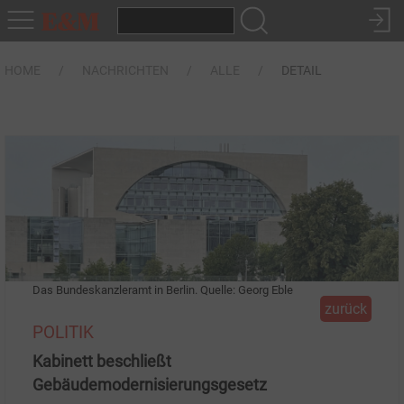
HOME
NACHRICHTEN
ALLE
DETAIL
Das Bundeskanzleramt in Berlin. Quelle: Georg Eble
zurück
POLITIK
Kabinett beschließt
Gebäudemodernisierungsgesetz