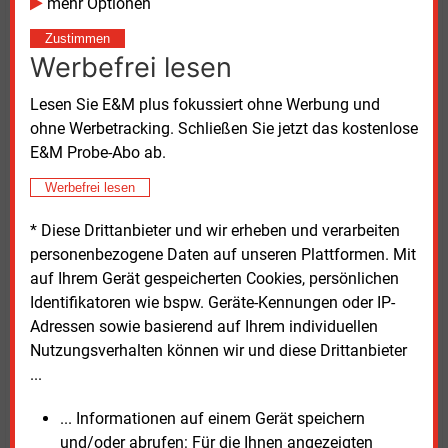
mehr Optionen
Der Chef des Stadwerkeverbunds Thüga, Constantin
H. Alsheimer begrüßte den Kabinettsbeschluss,
Zustimmen
forderte jedoch fairen Wettbewerb. „Was es braucht,
Werbefrei lesen
ist Freiheit mit Verbindlichkeit.“ Leitgröße der
Wärmewende sollte die Wärmeplanung sein, die auch
Lesen Sie E&M plus fokussiert ohne Werbung und
gesetzlich mehr Verbindlichkeit braucht, forderte
ohne Werbetracking. Schließen Sie jetzt das kostenlose
Alsheimer. Er kritisierte die geplante Kostenteilung
E&M Probe-Abo ab.
zwischen Mietern und Vermietern. Diese schaffe
Werbefrei lesen
Bürokratie und verzerre den Wettbewerb.
* Diese Drittanbieter und wir erheben und verarbeiten
Gaswirtschaft erfreut
personenbezogene Daten auf unseren Plattformen. Mit
auf Ihrem Gerät gespeicherten Cookies, persönlichen
Der Branchenverband Die Gas- und
Identifikatoren wie bspw. Geräte-Kennungen oder IP-
Wasserstoffwirtschaft sieht in der Reform
Adressen sowie basierend auf Ihrem individuellen
zusätzliche Optionen für die Wärmewende im
Nutzungsverhalten können wir und diese Drittanbieter
Gebäudebestand. Vorstand Timm Kehler verwies
...
darauf, dass rund 13,9 Millionen Gasheizungen
derzeit etwa 56 Prozent aller Wohnungen in
... Informationen auf einem Gerät speichern
Deutschland versorgten. Hybridheizungen und grüne
und/oder abrufen: Für die Ihnen angezeigten