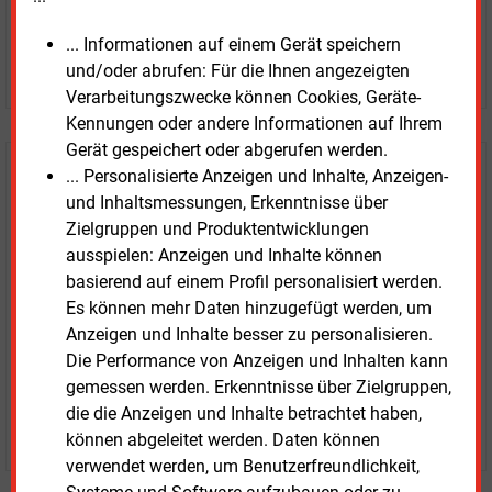
... Informationen auf einem Gerät speichern
JETZT ARTIKEL KAUFEN
und/oder abrufen: Für die Ihnen angezeigten
Verarbeitungszwecke können Cookies, Geräte-
Kennungen oder andere Informationen auf Ihrem
Gerät gespeichert oder abgerufen werden.
E&M
... Personalisierte Anzeigen und Inhalte, Anzeigen-
Testen Sie
kostenlos und
und Inhaltsmessungen, Erkenntnisse über
unverbindlich
Zielgruppen und Produktentwicklungen
ausspielen: Anzeigen und Inhalte können
Zwei Wochen kostenfreier Zugang
basierend auf einem Profil personalisiert werden.
Zugang auf stündlich aktualisierte Nachrichten mit
Es können mehr Daten hinzugefügt werden, um
Prognose- und Marktdaten
Anzeigen und Inhalte besser zu personalisieren.
+ einmal täglich E&M daily
Die Performance von Anzeigen und Inhalten kann
+ zwei Ausgaben der Zeitung E&M
gemessen werden. Erkenntnisse über Zielgruppen,
ohne automatische Verlängerung
die die Anzeigen und Inhalte betrachtet haben,
JETZT KOSTENLOS TESTEN
können abgeleitet werden. Daten können
verwendet werden, um Benutzerfreundlichkeit,