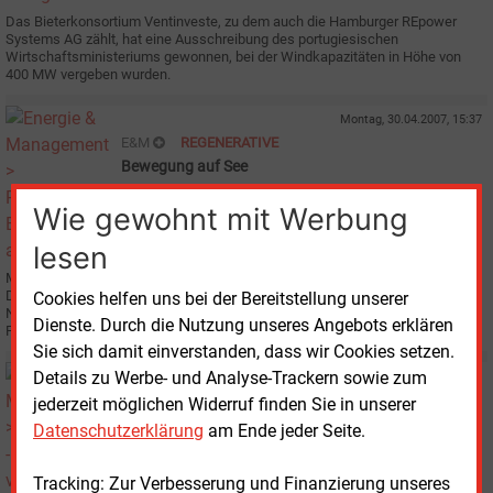
Das Bieterkonsortium Ventinveste, zu dem auch die Hamburger REpower
Systems AG zählt, hat eine Ausschreibung des portugiesischen
Wirtschaftsministeriums gewonnen, bei der Windkapazitäten in Höhe von
400 MW vergeben wurden.
Montag, 30.04.2007, 15:37
E&M
REGENERATIVE
Bewegung auf See
Wie gewohnt mit Werbung
lesen
Mehrere Investoren wollen bis Ende 2011 ihre Offshore-Windparks bauen.
Damit könnte das Ziel der Bundesregierung, bis dahin 1 500 Megawatt in
Cookies helfen uns bei der Bereitstellung unserer
Nord- und Ostsee am Netz zu haben, erreicht werden. Das große
Dienste. Durch die Nutzung unseres Angebots erklären
Fragezeichen: Spielen Windturbinen-Hersteller und Zulieferer mit?
Sie sich damit einverstanden, dass wir Cookies setzen.
Details zu Werbe- und Analyse-Trackern sowie zum
Dienstag, 17.04.2007, 10:47
E&M
ÜBERNAHME
jederzeit möglichen Widerruf finden Sie in unserer
Areva verzichtet auf Mindestannahmequote
Datenschutzerklärung
am Ende jeder Seite.
Tracking: Zur Verbesserung und Finanzierung unseres