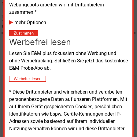
Webangebots arbeiten wir mit Drittanbietern
zusammen.*
Im Bieterwettstreit um den Windkraftanlagen-Hersteller REpower AG ist der
französische Atomkonzern Areva zwar von seinem Plan abgerückt,
mindestens 50 % plus eine Aktie zu erwerben, hält aber sein Angebot
mehr Optionen
aufrecht.
Zustimmen
Werbefrei lesen
Möchten Sie diese und
Lesen Sie E&M plus fokussiert ohne Werbung und
weitere Nachrichten lesen?
ohne Werbetracking. Schließen Sie jetzt das kostenlose
E&M Probe-Abo ab.
Werbefrei lesen
Kaufen Sie den Artikel
* Diese Drittanbieter und wir erheben und verarbeiten
personenbezogene Daten auf unseren Plattformen. Mit
erhalten Sie sofort diesen redaktionellen Beitrag für
auf Ihrem Gerät gespeicherten Cookies, persönlichen
nur €
2.98
Identifikatoren wie bspw. Geräte-Kennungen oder IP-
Adressen sowie basierend auf Ihrem individuellen
Nutzungsverhalten können wir und diese Drittanbieter
...